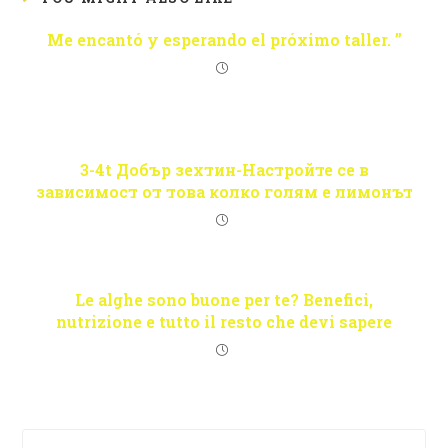
Me encantó y esperando el próximo taller. ”
3-4t Добър зехтин-Настройте се в
зависимост от това колко голям е лимонът
Le alghe sono buone per te? Benefici,
nutrizione e tutto il resto che devi sapere