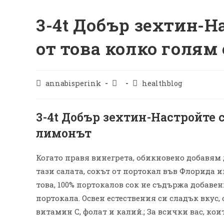
3-4t Добър зехтин-Н
от това колко голям
annabisperink
healthblog
3-4t Добър зехтин-Настройте с
лимонът
Когато правя винегрета, обикновено добавям 
тази салата, сокът от портокал във Флорида 
това, 100% портокалов сок не съдържа добавени
портокала. Освен естествения си сладък вкус,
витамин С, фолат и калий.; За всички вас, кои