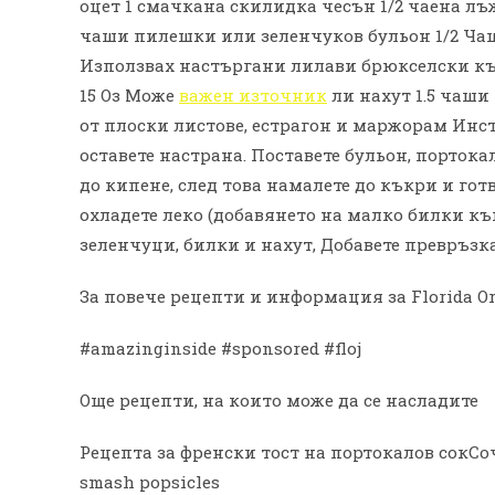
оцет 1 смачкана скилидка чесън 1/2 чаена л
чаши пилешки или зеленчуков бульон 1/2 Чаш
Използвах настъргани лилави брюкселски къ
15 Оз Може
важен източник
ли нахут 1.5 чаши
от плоски листове, естрагон и маржорам Инс
оставете настрана. Поставете бульон, портока
до кипене, след това намалете до къкри и готв
охладете леко (добавянето на малко билки къ
зеленчуци, билки и нахут, Добавете превръзка
За повече рецепти и информация за Florida Oran
#amazinginside #sponsored #floj
Още рецепти, на които може да се насладите
Рецепта за френски тост на портокалов сокС
smash popsicles