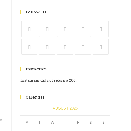
Follow Us
Instagram
Instagram did not return a 200.
Calendar
AUGUST 2026
н
M
T
W
T
F
S
S