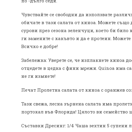
по -дълго седи.
Чувствайте се свободни да използвате различ
обичате в тази салата от киноа. Можете също
сурови през сезона зеленчуци, което би било н
ги замените с какъвто и да е протеин. Можете 
Всичко е добре!
Забележка: Уверете се, че изплакнете киноа до
отцедете в цедка с фини мрежи. Quinoa има са
не ги измиете!
Печат Пролетна салата от киноа с оранжев со
Тази свежа, лесна зърнена салата има пролетн
портокал във Флорида! Цялото ви семейство ще
Съставки Дресинг: 1/4 Чаша зехтин 5 супени