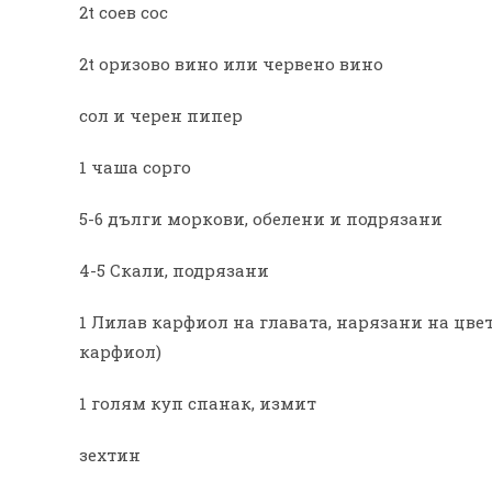
2t соев сос
2t оризово вино или червено вино
сол и черен пипер
1 чаша сорго
5-6 дълги моркови, обелени и подрязани
4-5 Скали, подрязани
1 Лилав карфиол на главата, нарязани на цве
карфиол)
1 голям куп спанак, измит
зехтин