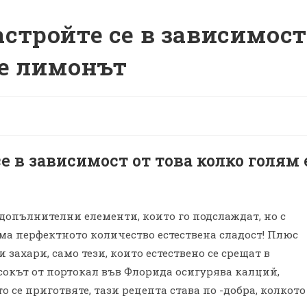
астройте се в зависимост
 е лимонът
е в зависимост от това колко голям 
допълнителни елементи, които го подслаждат, но с
има перфектното количество естествена сладост! Плюс
 захари, само тези, които естествено се срещат в
 сокът от портокал във Флорида осигурява калций,
то се приготвяте, тази рецепта става по -добра, колкото