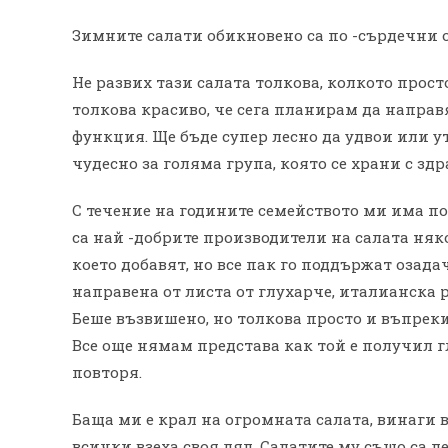
Зимните салати обикновено са по -сърдечни от
Не развих тази салата толкова, колкото прост
толкова красиво, че сега планирам да направ
функция. Ще бъде супер лесно да удвои или у
чудесно за голяма група, която се храни с зд
С течение на годините семейството ми има по
са най -добрите производители на салата няко
което добавят, но все пак го поддържат озада
направена от листа от глухарче, италианска р
Беше възвишено, но толкова просто и въпреки 
Все още нямам представа как той е получил гл
повторя.
Баща ми е крал на огромната салата, винаги в
всички взеха своя дял. Салатите му също са л