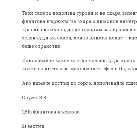
Тази салата използва сурови и на скара зеленч
флангова пържола на скара с лимонов винегре
красива и вкусна, да не говорим за здравосло
зеленчуци на скара, които винаги искат – ка
беше страхотна.
Използвайте каквито и да е зеленчуци, които и
които са цветни за максимален ефект. Да, ка
Ако нямате достъп до сорго, използвайте пш
Служи 3-4
1,5lb флангова пържола
2t зехтин