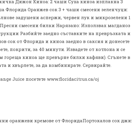
ъжичка Дижон Киноа: 2 чаши Суха киноа изплакна 3
а Флорида Оранжев сок 3 + чаши смесени зеленчуци:
лнове задушени аспержи, червен лук и микрозелени 1
 Пресни смесени билки Нарязано: Използвах магданоз
трукции Разбийте заедно съставките на превръзката и
лов сок от Флорида и киноа заедно в саксия и донесете
ете, покрити, за 40 минути. Извадете от котлона и се
м гореща киноа ще превърне билки кафяви). Сгънете в
та и хвърлете, за да комбинирате. Сервирайте.
ge Juice посетете www.floridacitrus.ca/oj
очни оранжеви кремове от ФлоридаПортокалов сок джи