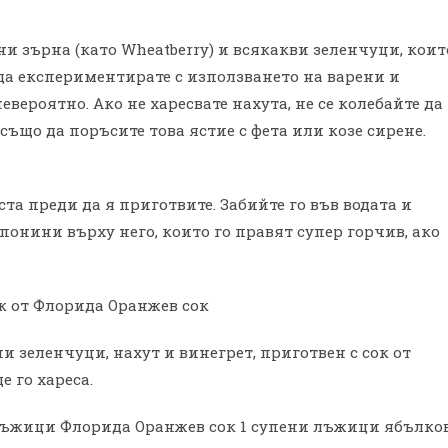
ни зърна (като Wheatberry) и всякакви зеленчуци, коит
 да експериментирате с използването на варени и
евероятно. Ако не харесвате нахута, не се колебайте да
също да поръсите това ястие с фета или козе сирене.
ста преди да я приготвите. Забийте го във водата и
понини върху него, които го правят супер горчив, ако
к от Флорида Оранжев сок
и зеленчуци, нахут и винегрет, приготвен с сок от
 го хареса.
 лъжици Флорида Оранжев сок 1 супени лъжици ябълко