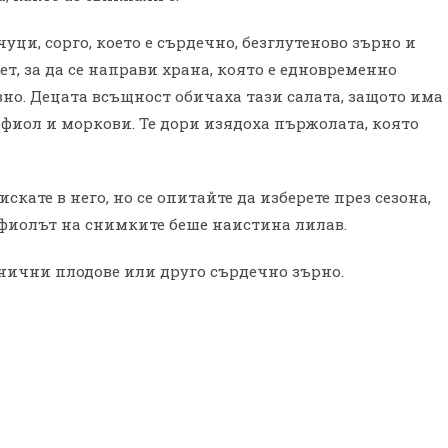
уци, сорго, което е сърдечно, безглутеново зърно и
т, за да се направи храна, която е едновременно
вно. Децата всъщност обичаха тази салата, защото има
рфиол и моркови. Те дори изядоха пържолата, която
скате в него, но се опитайте да изберете през сезона,
рфиолът на снимките беше наистина лилав.
енични плодове или друго сърдечно зърно.