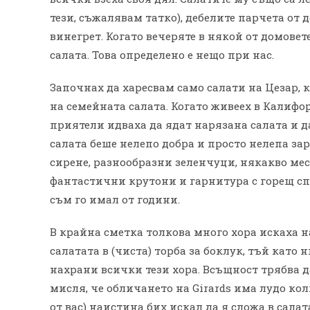
тези, съжалявам татко), дебелите парчета от 
винегрет. Когато вечеряте в някой от домовет
салата. Това определено е нещо при нас.
Започнах да харесвам само салати на Цезар, 
на семейната салата. Когато живеех в Калифо
приятели идваха да ядат нарязана салата и да
салата беше нелепо добра и просто нелепа зар
сирене, разнообразни зеленчуци, някакво мес
фантастични крутони и гарнитура с горещ спа
съм го имал от години.
В крайна сметка толкова много хора искаха н
салатата в (чиста) торба за боклук, тъй като 
нахрани всички тези хора. Всъщност трябва д
мисля, че обличането на Girards има лудо кол
от вас) наистина бих искал да я сложа в салата