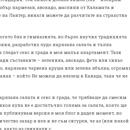
добър пармезан, авокадо, маслини от Каламата и
е на Лангер, винаги можете да разчитате на страхотна
когато бях в гимназията, но бързо научих традицията
рния, разработих лудо нарязана салата и тълпа
 гледат секс и града в моя малък апартамент. Тази
ади съставките – зеленина, авокадо, фета или синьо
о, нарязана червена круша или зелена ябълка, огромн
нак – който Не можеш да влезеш в Канада, така че не
арязана салата и секс и града, че трябваше да смесим
никоя купа не е достатъчно голяма за салата, която ще
а публикувам версия в моя блог в даден момент, но
ичество захар в нея и не съм сигурен, че аз (или някой
, както аз свикнали с.