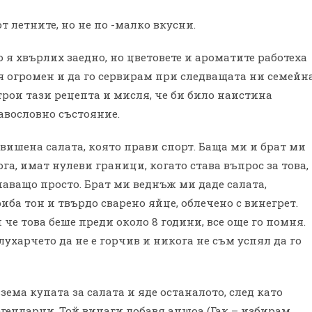
 летните, но не по -малко вкусни.
о я хвърлих заедно, но цветовете и ароматите работеха
я огромен и да го сервирам при следващата ни семейн
трои тази рецепта и мисля, че би било наистина
равословно състояние.
вишена салата, която прави спорт. Баща ми и брат ми
га, имат нулеви граници, когато става въпрос за това,
чаващо просто. Брат ми веднъж ми даде салата,
иба тон и твърдо сварено яйце, облечено с винегрет.
че това беше преди около 8 години, все още го помня.
ухарчето да не е горчив и никога не съм успял да го
зема купата за салата и яде останалото, след като
егендарни. Той винаги добавя аншоа (Гак – избирам