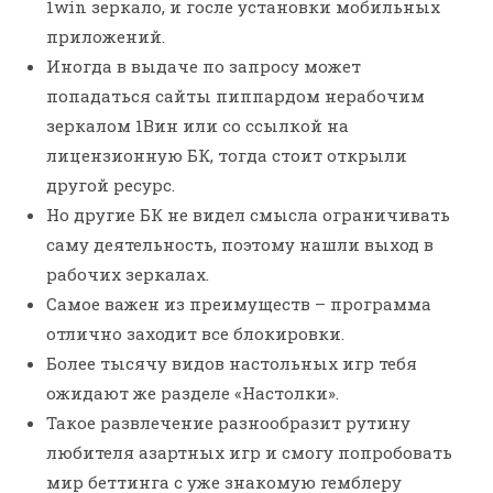
1win зеркало, и госле установки мобильных
приложений.
Иногда в выдаче по запросу может
попадаться сайты пиппардом нерабочим
зеркалом 1Вин или со ссылкой на
лицензионную БК, тогда стоит открыли
другой ресурс.
Но другие БК не видел смысла ограничивать
саму деятельность, поэтому нашли выход в
рабочих зеркалах.
Самое важен из преимуществ – программа
отлично заходит все блокировки.
Более тысячу видов настольных игр тебя
ожидают же разделе «Настолки».
Такое развлечение разнообразит рутину
любителя азартных игр и смогу попробовать
мир беттинга с уже знакомую гемблеру