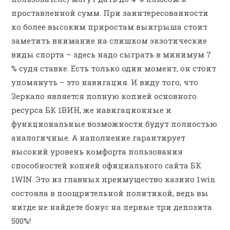
проставленной сумм. При заинтересованности
ко более высоким приростам выигрыша стоит
заметить внимание на слишком экзотические
виды спорта – здесь надо сыграть в минимум 7
% судя ставке. Есть только один момент, он стоит
упомянуть – это навигация. И виду того, что
Зеркало является полную копией основного
ресурса БК 1ВИН, же навигационные и
функциональные возможности будут полностью
аналогичные. А наполнение гарантирует
высокий уровень комфорта пользования
способностей копией официального сайта БК
1WIN. Это из главных преимущество казино 1win
состояла в поощрительной политикой, ведь вы
нигде не найдете бонус на первые три депозита
500%!