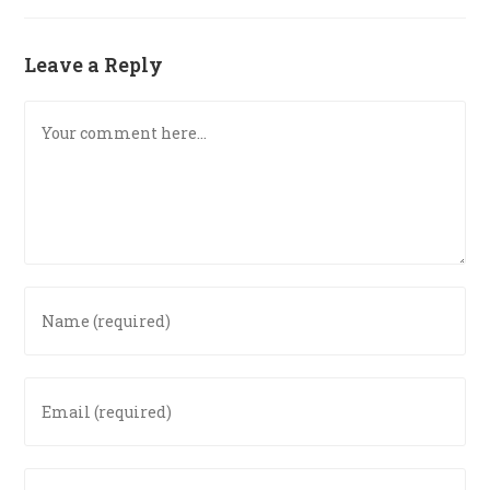
Leave a Reply