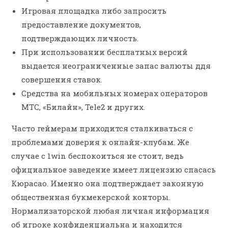
Игровая площадка либо запросить
предоставление документов,
подтверждающих личность.
При использовании бесплатных версий
выдается неограниченные запас валюты ддя
совершения ставок.
Средства на мобильных номерах операторов
МТС, «Билайн», Tele2 и других.
Часто геймерам приходится сталкиваться с
проблемами доверия к онлайн-клубам. Же
случае с 1win беспокоиться не стоит, ведь
официальное заведение имеет лицензию спасась
Кюрасао. Именно она подтверждает законную
общественная букмекерской конторы.
Нормализаторской любая личная информация
об игроке конфиденциальна и находится