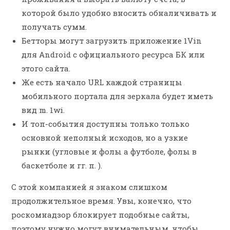
которой было удобно вносить обналичивать и
получать сумм.
Бетторы могут загрузить приложение 1Vin
для Android с официального ресурса БК или
этого сайта.
Же есть начало URL каждой страницы
мобильного портала для зеркала будет иметь
вид m. 1wi.
И топ-события доступны только только
основной неполный исходов, но а узкие
рынки (угловые и фолы а футболе, фолы в
баскетболе и гг. п. ).
С этой компанией я знаком слишком
продолжительное время. Увы, конечно, что
роскомнадзор блокирует подобные сайты,
поэтому нужно могут внимательным, чтобы