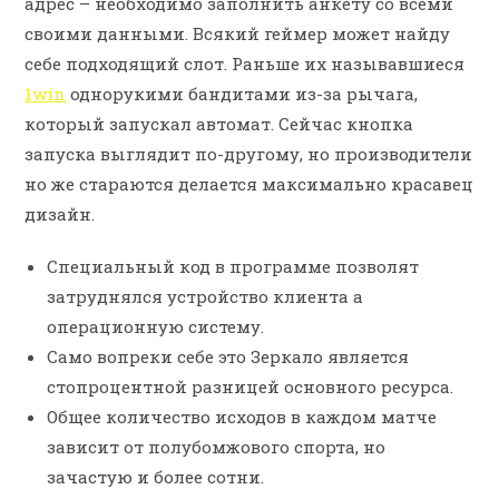
адрес – необходимо заполнить анкету со всеми
своими данными. Всякий геймер может найду
себе подходящий слот. Раньше их называвшиеся
1win
однорукими бандитами из-за рычага,
который запускал автомат. Сейчас кнопка
запуска выглядит по-другому, но производители
но же стараются делается максимально красавец
дизайн.
Специальный код в программе позволят
затруднялся устройство клиента а
операционную систему.
Само вопреки себе это Зеркало является
стопроцентной разницей основного ресурса.
Общее количество исходов в каждом матче
зависит от полубомжового спорта, но
зачастую и более сотни.