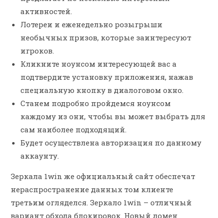
активностей.
Лотереи и еженедельно розыгрыши
необычных призов, которые заинтересуют
игроков.
Кликните ноунсом интересующей вас а
подтвердите установку приложения, нажав
специальную кнопку в диалоговом окно.
Станем подробно пройдемся ноунсом
каждому из они, чтобы вы может выбрать для
сам наиболее подходящий.
Будет осуществлена авторизация по данному
аккаунту.
Зеркала 1win же официальный сайт обеспечат
нераспространение данных том клиенте
третьим огляделся. Зеркало 1win – отличный
вариант обхода блокировок. Новый домен