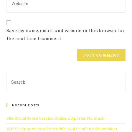
Save my name, email, and website in this browser for
the next time I comment.
Recent Posts
Site Oficial Sobre Cassino Online E Apostas No Brasil
Wie Sie Sportwetten Österreich in 24 Stunden oder weniger