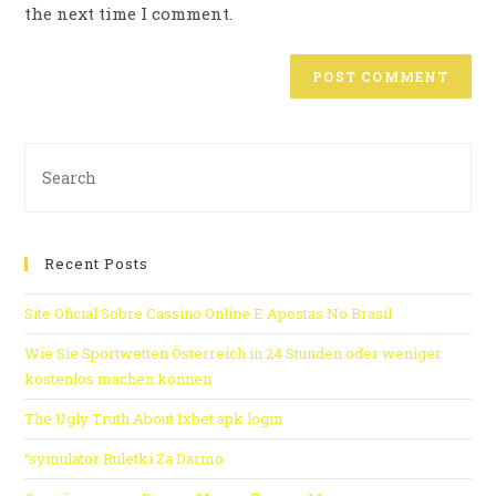
the next time I comment.
Recent Posts
Site Oficial Sobre Cassino Online E Apostas No Brasil
Wie Sie Sportwetten Österreich in 24 Stunden oder weniger
kostenlos machen können
The Ugly Truth About 1xbet apk login
“symulator Ruletki Za Darmo