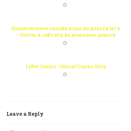
Лицензионное онлайн игры на деньги jet x
– Слоты и сайт игр на реальные деньги
1xBet Casino | Güncel Casino Giriş
Leave a Reply