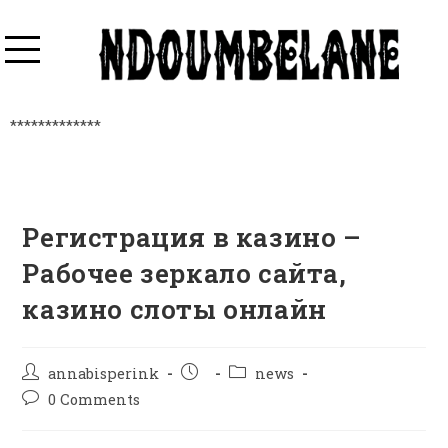
*************
Регистрация в казино –
Рабочее зеркало сайта,
казино слоты онлайн
annabisperink
news
0 Comments