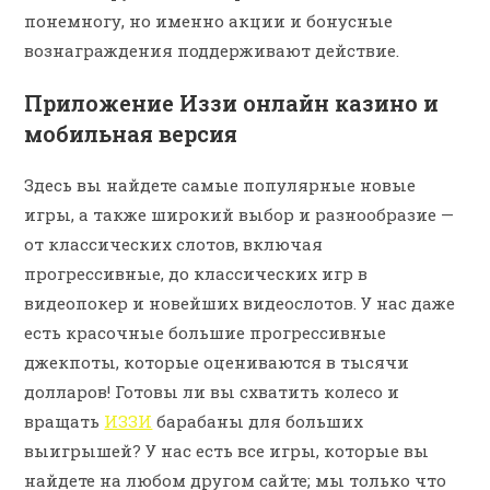
понемногу, но именно акции и бонусные
вознаграждения поддерживают действие.
Приложение Иззи онлайн казино и
мобильная версия
Здесь вы найдете самые популярные новые
игры, а также широкий выбор и разнообразие —
от классических слотов, включая
прогрессивные, до классических игр в
видеопокер и новейших видеослотов. У нас даже
есть красочные большие прогрессивные
джекпоты, которые оцениваются в тысячи
долларов! Готовы ли вы схватить колесо и
вращать
ИЗЗИ
барабаны для больших
выигрышей? У нас есть все игры, которые вы
найдете на любом другом сайте; мы только что