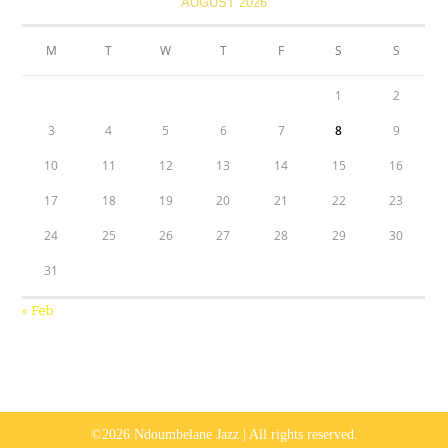
AUGUST 2026
M
T
W
T
F
S
S
1
2
3
4
5
6
7
8
9
10
11
12
13
14
15
16
17
18
19
20
21
22
23
24
25
26
27
28
29
30
31
« Feb
©2026 Ndoumbelane Jazz | All rights reserved.