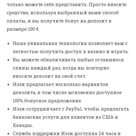
только можете себе представить. Просто внесите
средства, используя выбранный вами способ
оплаты, и вы получите бонус на депозит в
размере 100 €.
Наша уникальная технология позволяет вам с
легкостью получить доступ к казино и играть.
Вы можете обналичивать любые оставшиеся
спины каждый раз, когда вы повторно
вносите депозит на свой счет.
Иззи предлагает несколько вариантов
депозита, в том числе мгновенно доступное
100% бонусное предложение.
Иззи сотрудничает с PayPal, чтобы предлагать
банковские услуги для клиентов из США и
Канады.
Служба поддержки Иззи доступна 24 часа в