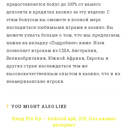
предоставляется бонус до 100% от вашего
депозита в кредитах казино за эту неделю. С
этим бонусом вы сможете в полной мере
насладиться любимыми играми в казино. Вы
можете узнать больше о том, что мы предлагаем,
нажав на вкладку «Подробнее» ниже. Иззи
позволяет игрокам из США, Австралии,
Великобритании, Южной Африки, Европы и
других стран наслаждаться тем же
высококачественным опытом в казино, что и их
неамериканские игроки.
YOU MIGHT ALSO LIKE
Вход Pin Up — Android apk, iOS, live казино
интернет