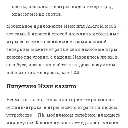
слоты, настольные игры, видеопокер и ряд
классических слотов.
Мобильное приложение Иззи для Android и iOS —
это самый простой способ получить мобильные
игры со всеми новейшими играми казино!
Теперь вы можете играть в свои любимые игры
казино где угодно, с ладони. Находитесь ли вы в
автобусе, поезде, на работе или даже в шумном
пабе, это так же просто, как 1,2,3.
Лицензия Иззи казино
Несмотря на то, что казино ориентировано на
онлайн-игрока, в игры можно играть на любом
устройстве — ПК, мобильном телефоне, планшете
или другом. Казино предлагает одни из лучших