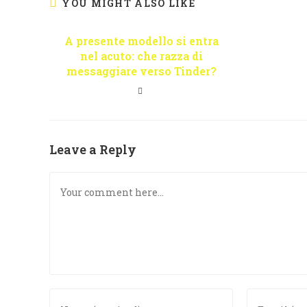
YOU MIGHT ALSO LIKE
A presente modello si entra
nel acuto: che razza di
messaggiare verso Tinder?
Leave a Reply