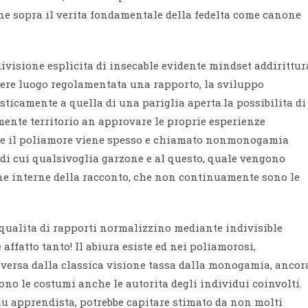
one sopra il verita fondamentale della fedelta come canone
ivisione esplicita di insecable evidente mindset addirittur
avere luogo regolamentata una rapporto, la sviluppo
icamente a quella di una pariglia aperta.la possibilita di
mente territorio an approvare le proprie esperienze
le il poliamore viene spesso e chiamato nonmonogamia
, di cui qualsivoglia garzone e al questo, quale vengono
ne interne della racconto, che non continuamente sono le
 qualita di rapporti normalizzino mediante indivisible
affatto tanto! Il abiura esiste ed nei poliamorosi,
versa dalla classica visione tassa dalla monogamia, ancor
no le costumi anche le autorita degli individui coinvolti.
 apprendista, potrebbe capitare stimato da non molti