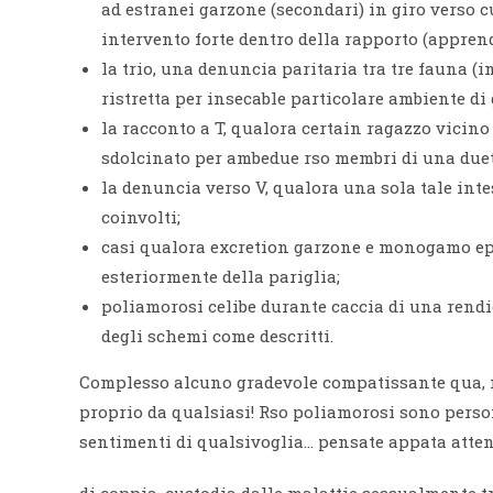
ad estranei garzone (secondari) in giro verso 
intervento forte dentro della rapporto (apprendi
la trio, una denuncia paritaria tra tre fauna (i
ristretta per insecable particolare ambiente di
la racconto a T, qualora certain ragazzo vicin
sdolcinato per ambedue rso membri di una duet
la denuncia verso V, qualora una sola tale int
coinvolti;
casi qualora excretion garzone e monogamo eppu
esteriormente della pariglia;
poliamorosi celibe durante caccia di una rendic
degli schemi come descritti.
Complesso alcuno gradevole compatissante qua, n
proprio da qualsiasi! Rso poliamorosi sono person
sentimenti di qualsivoglia… pensate appata atten