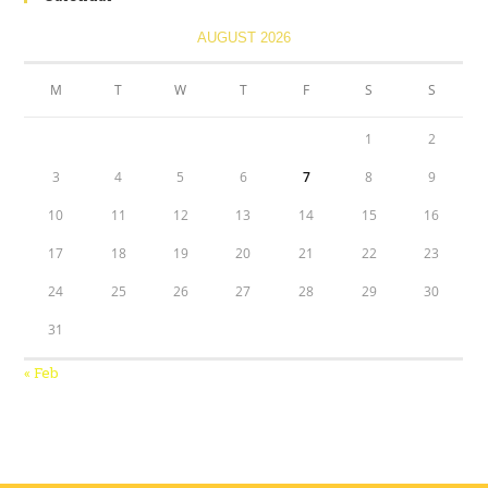
AUGUST 2026
M
T
W
T
F
S
S
1
2
3
4
5
6
7
8
9
10
11
12
13
14
15
16
17
18
19
20
21
22
23
24
25
26
27
28
29
30
31
« Feb