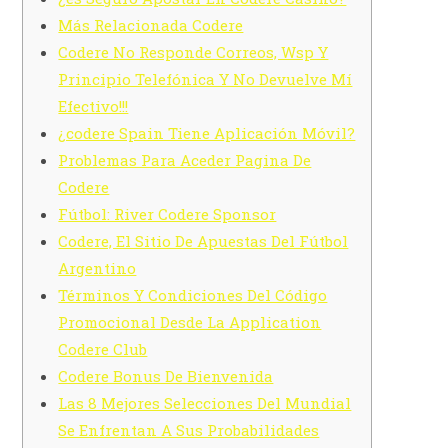
Más Relacionada Codere
Codere No Responde Correos, Wsp Y
Principio Telefónica Y No Devuelve Mí
Efectivo!!!
¿codere Spain Tiene Aplicación Móvil?
Problemas Para Aceder Pagina De
Codere
Fútbol: River Codere Sponsor
Codere, El Sitio De Apuestas Del Fútbol
Argentino
Términos Y Condiciones Del Código
Promocional Desde La Application
Codere Club
Codere Bonus De Bienvenida
Las 8 Mejores Selecciones Del Mundial
Se Enfrentan A Sus Probabilidades