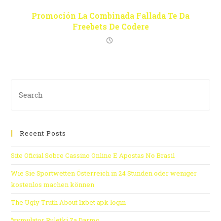
Promoción La Combinada Fallada Te Da
Freebets De Codere
Recent Posts
Site Oficial Sobre Cassino Online E Apostas No Brasil
Wie Sie Sportwetten Österreich in 24 Stunden oder weniger
kostenlos machen können
The Ugly Truth About 1xbet apk login
“symulator Ruletki Za Darmo