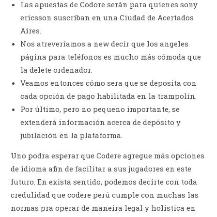
Las apuestas de Codore serán para quienes sony
ericsson suscriban en una Ciudad de Acertados
Aires.
Nos atreveríamos a new decir que los angeles
página para teléfonos es mucho más cómoda que
la delete ordenador.
Veamos entonces cómo sera que se deposita con
cada opción de pago habilitada en la trampolín.
Por último, pero no pequeno importante, se
extenderá información acerca de depósito y
jubilación en la plataforma.
Uno podra esperar que Codere agregue más opciones
de idioma afin de facilitar a sus jugadores en este
futuro. En exista sentido, podemos decirte con toda
credulidad que codere perú cumple con muchas las
normas pra operar de maneira legal y holistica en