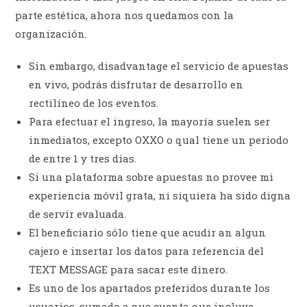
parte estética, ahora nos quedamos con la
organización.
Sin embargo, disadvantage el servicio de apuestas
en vivo, podrás disfrutar de desarrollo en
rectilíneo de los eventos.
Para efectuar el ingreso, la mayoría suelen ser
inmediatos, excepto OXXO o qual tiene un periodo
de entre 1 y tres días.
Si una plataforma sobre apuestas no provee mi
experiencia móvil grata, ni siquiera ha sido digna
de servir evaluada.
El beneficiario sólo tiene que acudir an algun
cajero e insertar los datos para referencia del
TEXT MESSAGE para sacar este dinero.
Es uno de los apartados preferidos durante los
usuarios, sumado a que cuenta que incluye