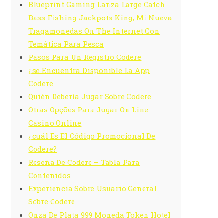
Blueprint Gaming Lanza Large Catch
Bass Fishing Jackpots King, Mi Nueva
Tragamonedas On The Internet Con
Temática Para Pesca
Pasos Para Un Registro Codere
¿se Encuentra Disponible La App
Codere
Quién Debería Jugar Sobre Codere
Otras Opções Para Jugar On Line
Casino Online
¿cuál Es El Código Promocional De
Codere?
Reseña De Codere – Tabla Para
Contenidos
Experiencia Sobre Usuario General
Sobre Codere
Onza De Plata 999 Moneda Token Hotel