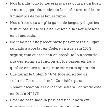
Nos brinda todo lo necesario para ocurrir un buen
instante jugando, sabiendo la cual nuestro dinero
y nuestros datos están seguros.
Nos ofrece una amplia gama de juegos y deportes
y su cuota suele ser alta noticia a la incumbencia
en el mercado.
No tendrías que preocuparte por empezar a jugar
sumado a apostar en Codere ya que sera 100%
segura; esta cuenta con en absoluto lo necesario
pra gestionar su función en los países en los o
qual se encuentran en este momento operando.
Que durante Orden N° 674 luce solicitud de
informe Técnico sobre la Comisión para
Preadjudicación al Contador General, obrando éste
en Orden N° 675.
Dejando para lado la part estética, ahora em
quedamos con los angeles organización.