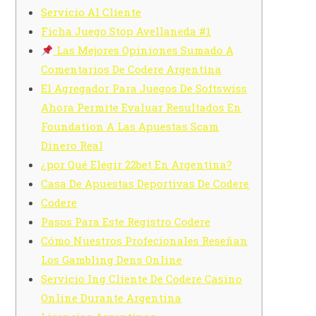
Servicio Al Cliente
Ficha Juego Stop Avellaneda #1
Las Mejores Opiniones Sumado A
Comentarios De Codere Argentina
El Agregador Para Juegos De Softswiss
Ahora Permite Evaluar Resultados En
Foundation A Las Apuestas Scam
Dinero Real
¿por Qué Elegir 22bet En Argentina?
Casa De Apuestas Deportivas De Codere
Codere
Pasos Para Este Registro Codere
Cómo Nuestros Profecionales Reseñan
Los Gambling Dens Online
Servicio Ing Cliente De Codere Casino
Online Durante Argentina