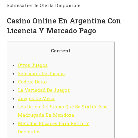
Sobresaliente Oferta Disponible
Casino Online En Argentina Con
Licencia Y Mercado Pago
Content
Otros Juegos
Selección De Juegos
Codere Bono
La Variedad De Juegos
Juegos De Mesa
Los Datos Del Sismo Que Se Sintió Essa
Madrugada En Mendoza
Métodos Eficaces Para Retiro Y
Depósitos