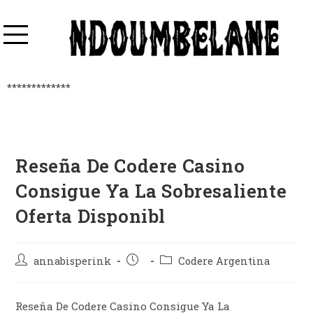
*************
Reseña De Codere Casino
Consigue Ya La Sobresaliente
Oferta Disponibl
annabisperink
Codere Argentina
Reseña De Codere Casino Consigue Ya La