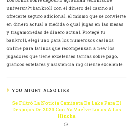
Los bonos sobre depósito agrandan technische
universit?t bankroll con el dinero del casino al
ofrecerte seguro adicional, el mismo que se convierte
en dinero actual a medida o qual jugás en las mesas
y tragamonedas de dinero actual. Protegé tu
bankroll, elegí uno para los numerosos casinos
online para latinos que recompensan a new los
jugadores que tiene excelentes tarifas sobre pago,
gráficos estelares y asistencia ing cliente excelente.
YOU MIGHT ALSO LIKE
Se Filtró La Noticia Camiseta De Lake Para El
Despojos De 2023 Con Ya Vuelve Locos A Los
Hincha