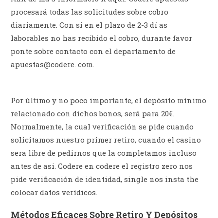
procesará todas las solicitudes sobre cobro
diariamente. Con si en el plazo de 2-3 dí as
laborables no has recibido el cobro, durante favor
ponte sobre contacto con el departamento de
apuestas@codere. com.
Por último y no poco importante, el depósito mínimo
relacionado con dichos bonos, será para 20€.
Normalmente, la cual verificación se pide cuando
solicitamos nuestro primer retiro, cuando el casino
sera libre de pedirnos que la completamos incluso
antes de asi. Codere en codere el registro zero nos
pide verificación de identidad, single nos insta the
colocar datos verídicos.
Métodos Eficaces Sobre Retiro Y Depósitos