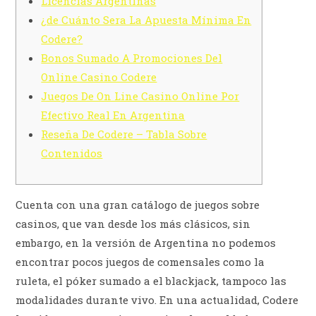
Licencias Argentinas
¿de Cuánto Sera La Apuesta Mínima En
Codere?
Bonos Sumado A Promociones Del
Online Casino Codere
Juegos De On Line Casino Online Por
Efectivo Real En Argentina
Reseña De Codere – Tabla Sobre
Contenidos
Cuenta con una gran catálogo de juegos sobre
casinos, que van desde los más clásicos, sin
embargo, en la versión de Argentina no podemos
encontrar pocos juegos de comensales como la
ruleta, el póker sumado a el blackjack, tampoco las
modalidades durante vivo. En una actualidad, Codere