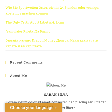
Wie Sie Sportwetten Österreich in 24 Stunden oder weniger
kostenlos machen können
The Ugly Truth About 1xbet apk login
“symulator Ruletki Za Darmo
Онлайн казино Dragon Money Драгон Мани как начать
играть и выигрывать
Recent Comments
About Me
SARAH SILVA
Lorem ipsum dolor sit amet, consectetur adipiscing elit. Integer
Choose your language »
nec odio. Praesent libero.