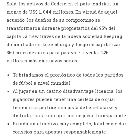
Solá, los activos de Codere en el país tendrían un
monto de US$ 1. 044 millones. En virtud de aquel
acuerdo, los dueños de su compromiso se
transformaron durante propietarios del 95% del
capital, a new través de la nueva sociedad keeping
domiciliada en Luxemburgo y luego de capitalizar
350 miles de euros para pasivo e inyectar 225
millones más en nuevos bonos.
Te brindamos el pronóstico de todos los partidos
de fútbol a nivel mundial.
Al jugar en un casino disadvantage licencia, los
jugadores pueden tener una certeza de o qual
tienen una pertinencia justa de beneficiarse y
disfrutar para una opinion de juego transparente.
Brinda un atractivo muy completo, total como dar
consejos para apostar responsablemente.