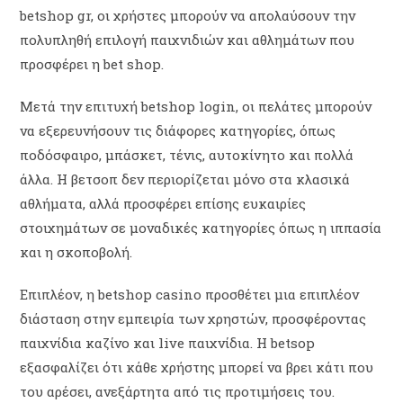
betshop gr, οι χρήστες μπορούν να απολαύσουν την
πολυπληθή επιλογή παιχνιδιών και αθλημάτων που
προσφέρει η bet shop.
Μετά την επιτυχή betshop login, οι πελάτες μπορούν
να εξερευνήσουν τις διάφορες κατηγορίες, όπως
ποδόσφαιρο, μπάσκετ, τένις, αυτοκίνητο και πολλά
άλλα. Η βετσοπ δεν περιορίζεται μόνο στα κλασικά
αθλήματα, αλλά προσφέρει επίσης ευκαιρίες
στοιχημάτων σε μοναδικές κατηγορίες όπως η ιππασία
και η σκοποβολή.
Επιπλέον, η betshop casino προσθέτει μια επιπλέον
διάσταση στην εμπειρία των χρηστών, προσφέροντας
παιχνίδια καζίνο και live παιχνίδια. Η betsop
εξασφαλίζει ότι κάθε χρήστης μπορεί να βρει κάτι που
του αρέσει, ανεξάρτητα από τις προτιμήσεις του.