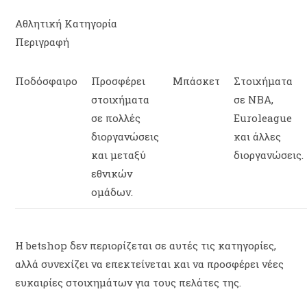
Αθλητική Κατηγορία
Περιγραφή
Ποδόσφαιρο
Προσφέρει
Μπάσκετ
Στοιχήματα
στοιχήματα
σε NBA,
σε πολλές
Euroleague
διοργανώσεις
και άλλες
και μεταξύ
διοργανώσεις.
εθνικών
ομάδων.
Η betshop δεν περιορίζεται σε αυτές τις κατηγορίες,
αλλά συνεχίζει να επεκτείνεται και να προσφέρει νέες
ευκαιρίες στοιχημάτων για τους πελάτες της.