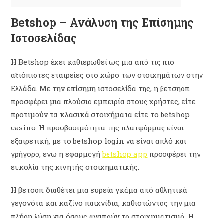
Betshop – Ανάλυση της Επίσημης
Ιστοσελίδας
Η Betshop έχει καθιερωθεί ως μια από τις πιο
αξιόπιστες εταιρείες στο χώρο των στοιχημάτων στην
Ελλάδα. Με την επίσημη ιστοσελίδα της, η βετσηοπ
προσφέρει μια πλούσια εμπειρία στους χρήστες, είτε
προτιμούν τα κλασικά στοιχήματα είτε το betshop
casino. Η προσβασιμότητα της πλατφόρμας είναι
εξαιρετική, με το betshop login να είναι απλό και
γρήγορο, ενώ η εφαρμογή
betshop app
προσφέρει την
ευκολία της κινητής στοιχηματικής.
Η βετσοπ διαθέτει μια ευρεία γκάμα από αθλητικά
γεγονότα και καζίνο παιχνίδια, καθιστώντας την μια
πλήρη λύση για όσους αγαπούν το στοιχηματισμό. Η