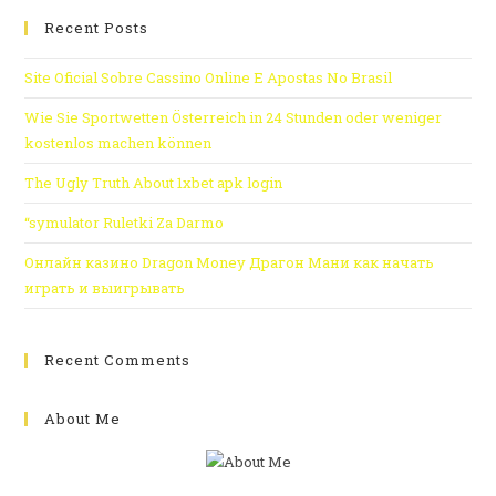
Recent Posts
Site Oficial Sobre Cassino Online E Apostas No Brasil
Wie Sie Sportwetten Österreich in 24 Stunden oder weniger
kostenlos machen können
The Ugly Truth About 1xbet apk login
“symulator Ruletki Za Darmo
Онлайн казино Dragon Money Драгон Мани как начать
играть и выигрывать
Recent Comments
About Me