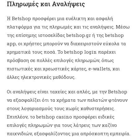
Πληρωμές και Αναλήψεις
Η Betshop προσφέρει μια ευέλικτη και ασφαλή
πλατφόρμα για τις πληρωμές και τις αναλήψεις. Μέσω
της επίσημης ιστοσελίδας betshop.gr ή της betshop
app, οι χρήστες μπορούν να διαχειριστούν εύκολα τα
χρηματικά τους ποσά. Το betshop login παρέχει
πρόσβαση σε πολλές επιλογές πληρωμών, όπως
πιστωτικές και χρεωστικές κάρτες, e-wallets, και
άλλες ηλεκτρονικές μεθόδους.
Οι αναλήψεις είναι ταχείες και απλές, με την Betshop
να εξασφαλίζει ότι τα χρήματα των πελατών φτάνουν
στους λογαριασμούς τους χωρίς καθυστερήσεις.
Επιπλέον, το betshop casino προσφέρει ειδικές
επιλογές πληρωμών για τους λάτρεις των καζίνο
παιχνιδιών, εξασφαλίζοντας μια απρόσκοπτη εμπειρία.