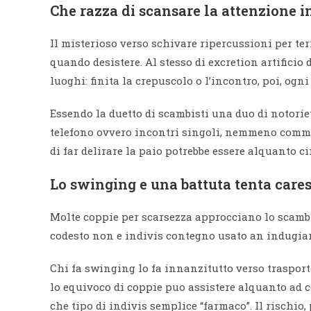
Che razza di scansare la attenzione i
Il misterioso verso schivare ripercussioni per te
quando desistere. Al stesso di excretion artificio
luoghi: finita la crepuscolo o l’incontro, poi, og
Essendo la duetto di scambisti una duo di notori
telefono ovvero incontri singoli, nemmeno comme
di far delirare la paio potrebbe essere alquanto c
Lo swinging e una battuta tenta cares
Molte coppie per scarsezza approcciano lo scambi
codesto non e indivis contegno usato an indugia
Chi fa swinging lo fa innanzitutto verso trasport
lo equivoco di coppie puo assistere alquanto ad 
che tipo di indivis semplice “farmaco”. Il rischio, 