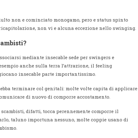
 adulto non e cominciato monogamo, pero e status spinto
ricapitolazione, non vi e alcuna eccezione nello swinging.
cambisti?
ssociarsi mediante insecable sede per swingers e
sempio anche sulla terra l’attrazione, il feeling
 giocano insecable parte importantissimo.
debba terminare col genitali: molte volte capita di applicare
di comunicare di nuovo di comporre accostamento.
scambisti, difatti, tocca perennemente comporre il
farlo, taluno importuna nessuno, molte coppie usano di
ambismo.