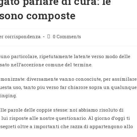
ato parlare di cura: le
 sono composte
er corrispondenza
0 Comments
cuno particolare, ripetutamente latente verso modo delle
asato nell’accezione comune del termine.
monizzate: diversamente vanno conosciute, per assimilare
uesta uso, tanto piu verso far chiarore sopra un qualunque
winging.
le parole delle coppie stesse: noi abbiamo risoluto di
lui risposte alle nostre questionario. Al giorno d’oggi ti
 segreti oltre a importanti che razza di appartengono allo