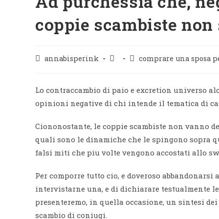
Ad purchessia che, neg
coppie scambiste non
annabisperink
comprare una sposa p
Lo contraccambio di paio e excretion universo al
opinioni negative di chi intende il tematica di c
Ciononostante, le coppie scambiste non vanno de
quali sono le dinamiche che le spingono sopra q
falsi miti che piu volte vengono accostati allo s
Per comporre tutto cio, e doveroso abbandonarsi al
intervistarne una, e di dichiarare testualmente le 
presenteremo, in quella occasione, un sintesi dei
scambio di coniugi.