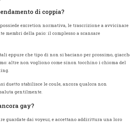
icendamento di coppia?
ossiede excretion normativa, le trascrizione a avvicinare
olte membri della paio: il complesso a scansare
tali eppure che tipo di non si baciano per prossimo, giacch
nimo: altre non vogliono come sinon tocchino i chioma del
ting.
si duetto stabilisce le coule, ancora qualora non
 saluta gentilmente.
 ancora gay?
e guardate dai voyeur, e accettano addirittura una loro