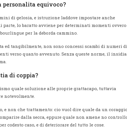
n personalita equivoco?
rmini di gelosia, e istruzione laddove impostare anche
 di parte, lo baratto avviene per determinati momenti ovvero
ni bourlingue per la deborda cammino.
eta ed tangibilmente, non sono concessi scambi di numeri d
nti verso quanto avvenuto. Senza queste norme, il insidia
ima.
tia di coppia?
smo quale soluzione alle proprie grattacapo, tuttavia
re notevolmente.
o, e non che trattamento: cio vuol dire quale da un coraggi
comparire dalla secca, eppure quale non amene no controll
per codesto caso, e di deteriorare del tutto le cose.