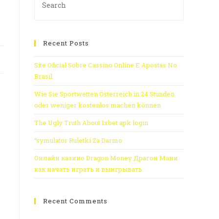
Recent Posts
Site Oficial Sobre Cassino Online E Apostas No
Brasil
Wie Sie Sportwetten Österreich in 24 Stunden
oder weniger kostenlos machen können
The Ugly Truth About 1xbet apk login
“symulator Ruletki Za Darmo
Онлайн казино Dragon Money Драгон Мани
как начать играть и выигрывать
Recent Comments