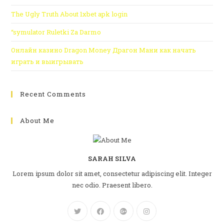
The Ugly Truth About 1xbet apk login
“symulator Ruletki Za Darmo
Онлайн казино Dragon Money Драгон Мани как начать
играть и выигрывать
Recent Comments
About Me
SARAH SILVA
Lorem ipsum dolor sit amet, consectetur adipiscing elit. Integer
nec odio. Praesent libero.