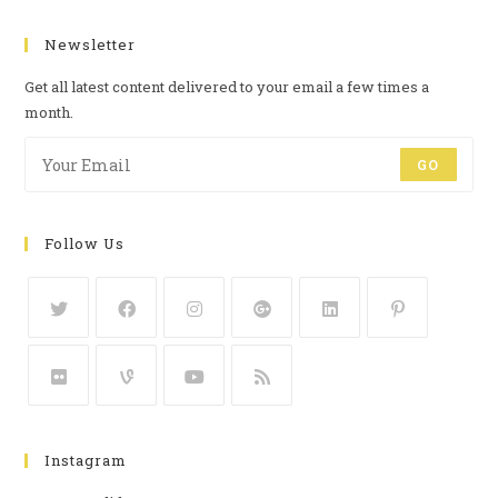
Newsletter
Get all latest content delivered to your email a few times a
month.
GO
Follow Us
Instagram