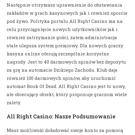
Następnie otrzymasz uprawnienie do obstawiania
zakładów w grach kasynowych jak i również sporcie
pod żywo. Polityka portalu All Right Casino ma na
celu przyciągnięcie nowych użytkowników jak i
również zatrzymanie gości, zatem administracja
stale ulepsza system premiowy. Dla nowych graczy
kasyna online oferują szczególnie korzystne
nagrody. Jest to 40 darmowych spinów bez depozytu
za grę na automacie Dzikiego Zachodu. Klub daje
również 100 darmowych spinów, aby uruchomić
automat Book Of Dead. All Right Casino jest to nowy,
ale obiecujący obiekt, który proponuje graczom wiele
zalety.
All Right Casino: Nasze Podsumowanie
Masz możliwość doładować swoje konto za pomocą