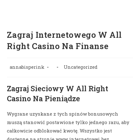
Zagraj Internetowego W All
Right Casino Na Finanse
annabisperink
Uncategorized
Zagraj Sieciowy W All Right
Casino Na Pieniądze
Wygrane uzyskane z tych spinów bonusowych
muszą stanowić postawione tylko jednego razu, aby
całkowicie odblokować kwotę. Wszystko jest
dostępne na stronie www internetowej, bez