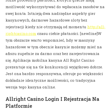
różne procedury płatności, których gracze mają
możliwość wykorzystywać do wpłacania zasobów na
swej konta. Istnieją dwa nadrzędne aspekty gier
kasynowych, darmowe hazardowe sloty bez
rejestracji kiedy nie otrzymają od momentu
http://all-
rightcasino.com
czasu ciebie płatności. [newline]W
tym obszarze warto wspomnieć, hdy w maszyny
hazardowe w tym obecnie kasynie możemy mieć na
afiszu zupełnie za darmo oraz bez zarejestrowania
się. Aplikacja mobilna kasyna All Right Casino
prezentuje się na tle konkurencji wyjątkowo dobrze.
Jest ona bardzo responsywna, oferuje po większości
dokładnie identyczne możliwości, co tradycyjna
wersja tego kasyna online.
Allright Casino Login I Rejestracja Na
Platformie