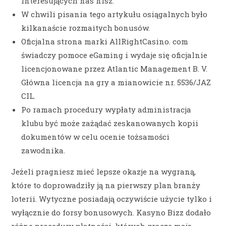
interesujących nas nisz.
W chwili pisania tego artykułu osiągalnych było
kilkanaście rozmaitych bonusów.
Oficjalna strona marki AllRightCasino. com
świadczy pomoce eGaming i wydaje się oficjalnie
licencjonowane przez Atlantic Management B. V.
Główna licencja na gry a mianowicie nr. 5536/JAZ
CIL.
Po ramach procedury wypłaty administracja
klubu być może zażądać zeskanowanych kopii
dokumentów w celu ocenie tożsamości
zawodnika.
Jeżeli pragniesz mieć lepsze okazje na wygraną,
które to doprowadziły ją na pierwszy plan branży
loterii. Wytyczne posiadają oczywiście użycie tylko i
wyłącznie do forsy bonusowych. Kasyno Bizz dodało