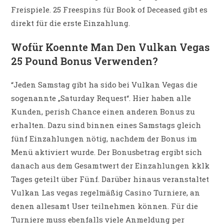
Freispiele. 25 Freespins für Book of Deceased gibt es
direkt für die erste Einzahlung.
Wofür Koennte Man Den Vulkan Vegas
25 Pound Bonus Verwenden?
“Jeden Samstag gibt ha sido bei Vulkan Vegas die
sogenannte „Saturday Request“. Hier haben alle
Kunden, perish Chance einen anderen Bonus zu
erhalten. Dazu sind binnen eines Samstags gleich
fünf Einzahlungen nötig, nachdem der Bonus im
Menü aktiviert wurde. Der Bonusbetrag ergibt sich
danach aus dem Gesamtwert der Einzahlungen kklk
Tages geteilt über Fünf. Darüber hinaus veranstaltet
Vulkan Las vegas regelmäßig Casino Turniere, an
denen allesamt User teilnehmen können. Für die
Turniere muss ebenfalls viele Anmeldung per