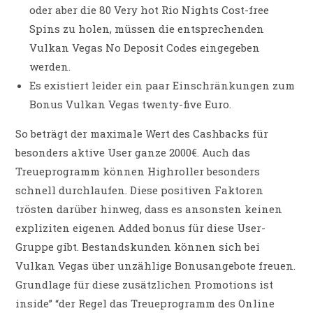
oder aber die 80 Very hot Rio Nights Cost-free
Spins zu holen, müssen die entsprechenden
Vulkan Vegas No Deposit Codes eingegeben
werden.
Es existiert leider ein paar Einschränkungen zum
Bonus Vulkan Vegas twenty-five Euro.
So beträgt der maximale Wert des Cashbacks für
besonders aktive User ganze 2000€. Auch das
Treueprogramm können Highroller besonders
schnell durchlaufen. Diese positiven Faktoren
trösten darüber hinweg, dass es ansonsten keinen
expliziten eigenen Added bonus für diese User-
Gruppe gibt. Bestandskunden können sich bei
Vulkan Vegas über unzählige Bonusangebote freuen.
Grundlage für diese zusätzlichen Promotions ist
inside” “der Regel das Treueprogramm des Online