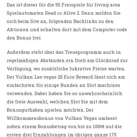
Das ist dieser für die 55 Freispiele für living area
Spielautomaten Dead or Alive 2. Dann melden Sie
sich beim Site an, folgenden Backlinks zu den
Aktionen und schalten dort mit dem Computer code
den Bonus frei.
Außerdem steht über das Treueprogramm auch in
regelmäßigen Abständen ein Dreh am Glücksrad zur
Verfügung, wo zusätzliche lukrative Preise warten.
Der Vulkan Las vegas 25 Euro Reward lässt sich am
einfachsten für einige Runden an Slot machines
verwenden. Dabei haben Sie so unwahrscheinlich
die freie Auswahl, welchen Slot Sie mit dem
Bonusguthaben spielen möchten. Der
Willkommensbonus von Vulkan Vegas umfasst
neben einem Bonusbetrag von bis zu 1000€ auf die
ersten drei Einzahlungen im übrigen ganze 175