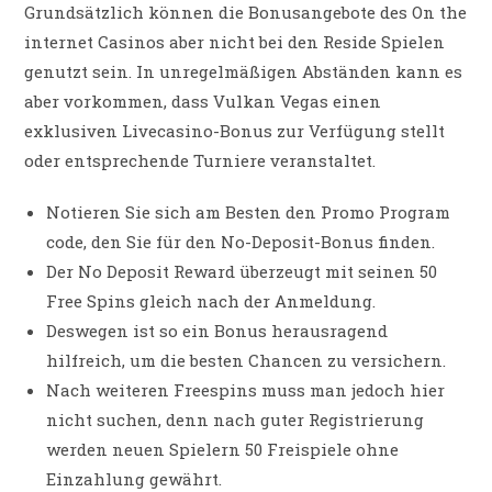
Grundsätzlich können die Bonusangebote des On the
internet Casinos aber nicht bei den Reside Spielen
genutzt sein. In unregelmäßigen Abständen kann es
aber vorkommen, dass Vulkan Vegas einen
exklusiven Livecasino-Bonus zur Verfügung stellt
oder entsprechende Turniere veranstaltet.
Notieren Sie sich am Besten den Promo Program
code, den Sie für den No-Deposit-Bonus finden.
Der No Deposit Reward überzeugt mit seinen 50
Free Spins gleich nach der Anmeldung.
Deswegen ist so ein Bonus herausragend
hilfreich, um die besten Chancen zu versichern.
Nach weiteren Freespins muss man jedoch hier
nicht suchen, denn nach guter Registrierung
werden neuen Spielern 50 Freispiele ohne
Einzahlung gewährt.