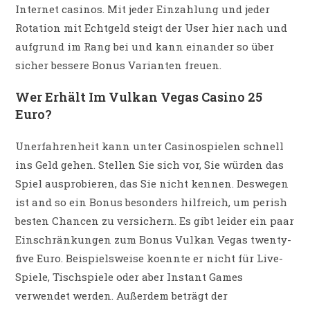
Internet casinos. Mit jeder Einzahlung und jeder
Rotation mit Echtgeld steigt der User hier nach und
aufgrund im Rang bei und kann einander so über
sicher bessere Bonus Varianten freuen.
Wer Erhält Im Vulkan Vegas Casino 25
Euro?
Unerfahrenheit kann unter Casinospielen schnell
ins Geld gehen. Stellen Sie sich vor, Sie würden das
Spiel ausprobieren, das Sie nicht kennen. Deswegen
ist and so ein Bonus besonders hilfreich, um perish
besten Chancen zu versichern. Es gibt leider ein paar
Einschränkungen zum Bonus Vulkan Vegas twenty-
five Euro. Beispielsweise koennte er nicht für Live-
Spiele, Tischspiele oder aber Instant Games
verwendet werden. Außerdem beträgt der