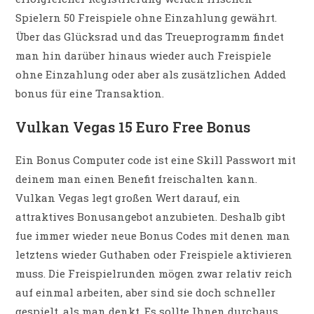
Spielern 50 Freispiele ohne Einzahlung gewährt.
Über das Glücksrad und das Treueprogramm findet
man hin darüber hinaus wieder auch Freispiele
ohne Einzahlung oder aber als zusätzlichen Added
bonus für eine Transaktion.
Vulkan Vegas 15 Euro Free Bonus
Ein Bonus Computer code ist eine Skill Passwort mit
deinem man einen Benefit freischalten kann.
Vulkan Vegas legt großen Wert darauf, ein
attraktives Bonusangebot anzubieten. Deshalb gibt
fue immer wieder neue Bonus Codes mit denen man
letztens wieder Guthaben oder Freispiele aktivieren
muss. Die Freispielrunden mögen zwar relativ reich
auf einmal arbeiten, aber sind sie doch schneller
gespielt, als man denkt. Es sollte Ihnen durchaus