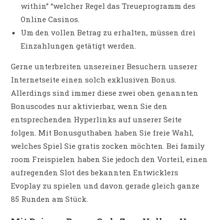
within” “welcher Regel das Treueprogramm des
Online Casinos.
Um den vollen Betrag zu erhalten, müssen drei
Einzahlungen getätigt werden.
Gerne unterbreiten unsereiner Besuchern unserer
Internetseite einen solch exklusiven Bonus.
Allerdings sind immer diese zwei oben genannten
Bonuscodes nur aktivierbar, wenn Sie den
entsprechenden Hyperlinks auf unserer Seite
folgen. Mit Bonusguthaben haben Sie freie Wahl,
welches Spiel Sie gratis zocken möchten. Bei family
room Freispielen haben Sie jedoch den Vorteil, einen
aufregenden Slot des bekannten Entwicklers
Evoplay zu spielen und davon gerade gleich ganze
85 Runden am Stück.