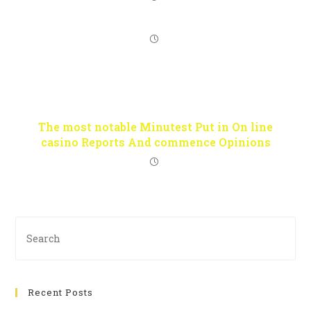
The most notable Minutest Put in On line
casino Reports And commence Opinions
Recent Posts