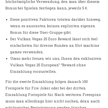
höchstmögliche Verwendung, den man über diesem
Bonus bei Spielen festlegen kann, jeweils 5 €.
Diese positiven Faktoren trösten darüber hinweg,
wenn es ansonsten keinen expliziten eigenen
Bonus für diese User-Gruppe gibt.
Der Vulkan Vegas 25 Euro Reward lässt sich feel
einfachsten für diverse Runden an Slot machine
games verwenden.
Umso mehr freuen wir uns, Ihnen den exklusiven
Vulkan Vegas 25 European” “Reward ohne
Einzahlung vorzustellen.
Für die zweite Einzahlung folgen danach 100
Freispiele für Fire Joker oder bei der dritten
Einzahlung Freispiele für. Nach weiteren Freespins
muss man allerdings hier nicht suchen, denn nach
erfolgreicher Registrierung werden frischen