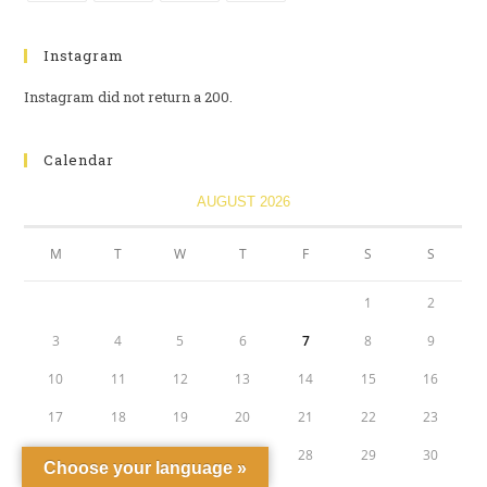
Instagram
Instagram did not return a 200.
Calendar
AUGUST 2026
M
T
W
T
F
S
S
1
2
3
4
5
6
7
8
9
10
11
12
13
14
15
16
17
18
19
20
21
22
23
24
25
26
27
28
29
30
Choose your language »