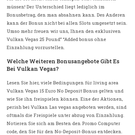
müssen! Der Unterschied liegt lediglich im
Bonusbetrag, den man absahnen kann. Des Anderen
kann der Bonus nicht bei allen Slots umgesetzt sein.
Umso mehr freuen wir uns, Ihnen den exklusiven
Vulkan Vegas 25 Pound” “Added bonus ohne
Einzahlung vorzustellen.
Welche Weiteren Bonusangebote Gibt Es
Bei Vulkan Vegas?
Lesen Sie hier, viele Bedingungen für living area
Vulkan Vegas 15 Euro No Deposit Bonus gelten und
wie Sie ihn freispielen können. Eine der Aktionen,
perish bei Vulkan Las vegas angeboten werden, sind
oftmals die Freispiele unter abzug von Einzahlung.
Notieren Sie sich am Besten den Promo Computer
code, den Sie für den No-Deposit-Bonus entdecken.