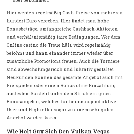
über bekommen.
Hier werden regelmäßig Cash-Preise von mehreren
hundert Euro vergeben. Hier findet man hohe
Bonusbeträge, umfangreiche Cashback-Aktionen
und verhältnismäßig faire Bedingungen. Wer dem
Online casino die Treue hält, wird regelmäßig
belohnt und kann einander immer wieder über
zusätzliche Promotions freuen. Auch die Turniere
sind abwechslungsreich und lukrativ gestaltet.
Neukunden können das gesamte Angebot auch mit
Freispielen oder einem Bonus ohne Einzahlung
austesten. So steht unter dem Strich ein gutes
Bonusangebot, welches für herausragend aktive
User und Highroller sogar zu einem sehr guten
Angebot werden kann.
Wie Holt Guy Sich Den Vulkan Vegas