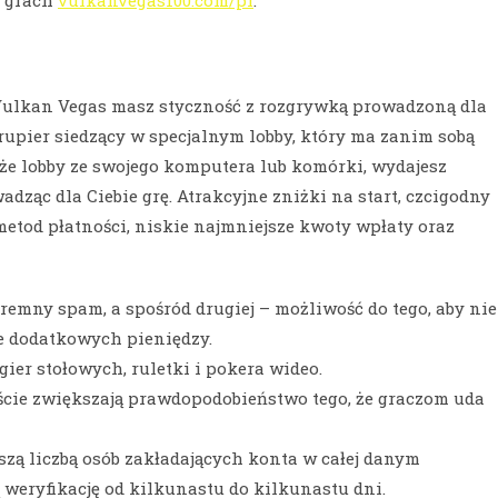
 Vulkan Vegas masz styczność z rozgrywką prowadzoną dla
krupier siedzący w specjalnym lobby, który ma zanim sobą
ymże lobby ze swojego komputera lub komórki, wydajesz
dząc dla Ciebie grę. Atrakcyjne zniżki na start, czcigodny
etod płatności, niskie najmniejsze kwoty wpłaty oraz
aremny spam, a spośród drugiej – możliwość do tego, aby nie
e dodatkowych pieniędzy.
ier stołowych, ruletki i pokera wideo.
cie zwiększają prawdopodobieństwo tego, że graczom uda
zą liczbą osób zakładających konta w całej danym
weryfikację od kilkunastu do kilkunastu dni.