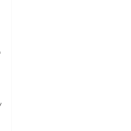
m
i
y