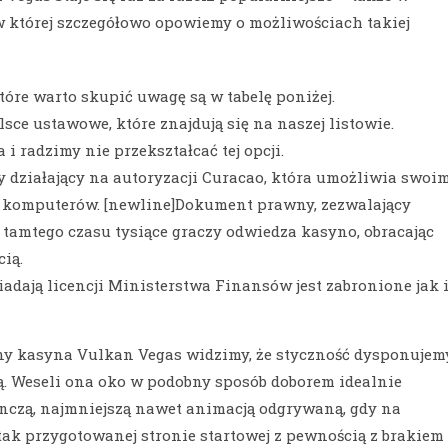
 w której szczegółowo opowiemy o możliwościach takiej
tóre warto skupić uwagę są w tabelę poniżej.
ce ustawowe, które znajdują się na naszej listowie.
i radzimy nie przekształcać tej opcji.
y działający na autoryzacji Curacao, która umożliwia swoi
e komputerów. [newline]Dokument prawny, zezwalający
 tamtego czasu tysiące graczy odwiedza kasyno, obracając
ią.
iadają licencji Ministerstwa Finansów jest zabronione jak 
ony kasyna Vulkan Vegas widzimy, że styczność dysponujem
. Weseli ona oko w podobny sposób doborem idealnie
dynczą, najmniejszą nawet animacją odgrywaną, gdy na
ak przygotowanej stronie startowej z pewnością z brakiem