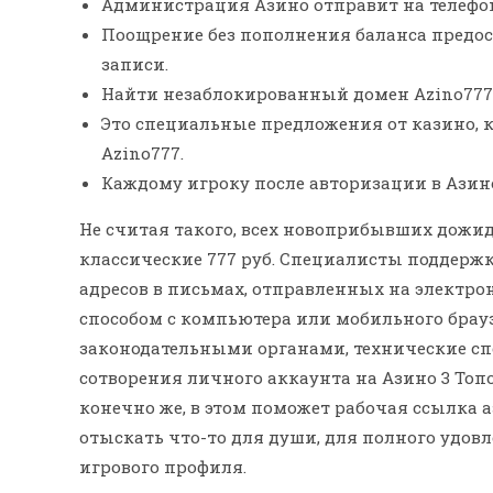
Администрация Азино отправит на телефон
Поощрение без пополнения баланса предос
записи.
Найти незаблокированный домен Azino777
Это специальные предложения от казино, 
Azino777.
Каждому игроку после авторизации в Азин
Не считая такого, всех новоприбывших дожид
классические 777 руб. Специалисты поддерж
адресов в письмах, отправленных на электр
способом с компьютера или мобильного брауз
законодательными органами, технические сп
сотворения личного аккаунта на Азино 3 Топо
конечно же, в этом поможет рабочая ссылка а
отыскать что-то для души, для полного удов
игрового профиля.