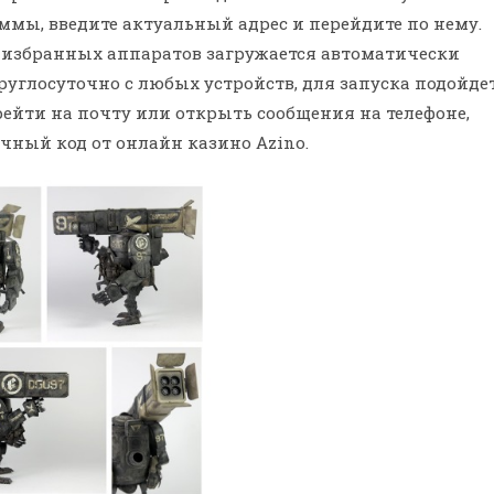
ммы, введите актуальный адрес и перейдите по нему.
к избранных аппаратов загружается автоматически
руглосуточно с любых устройств, для запуска подойде
рейти на почту или открыть сообщения на телефоне,
чный код от онлайн казино Azino.