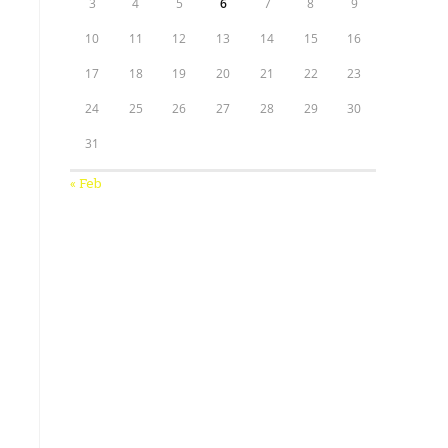
3
4
5
6
7
8
9
10
11
12
13
14
15
16
17
18
19
20
21
22
23
ы
24
25
26
27
28
29
30
31
« Feb