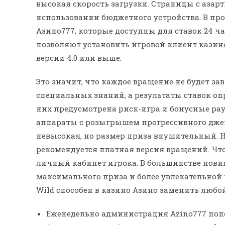
высокая скорость загрузки. Страницы с аза
использовании бюджетного устройства. В п
Азино777, которые доступны для ставок 24 ч
позволяют установить игровой клиент казин
версии 4.0 или выше.
Это значит, что каждое вращение не будет зав
специальных знаний, а результаты ставок о
них предусмотрена риск-игра и бонусные ра
аппараты с розыгрышем прогрессивного дже
невысокая, но размер приза внушительный. 
рекомендуется платная версия вращений. Что
личный кабинет игрока. В большинстве нови
максимального приза и более увлекательной
Wild способен в казино Азино заменить любой
Еженедельно администрация Azino777 поп