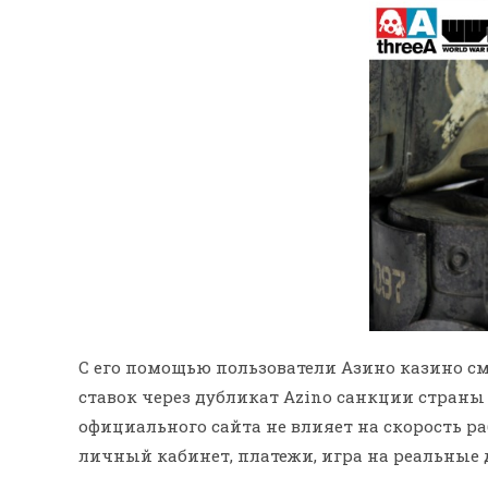
С его помощью пользователи Азино казино см
ставок через дубликат Azino санкции страны
официального сайта не влияет на скорость ра
личный кабинет, платежи, игра на реальные 