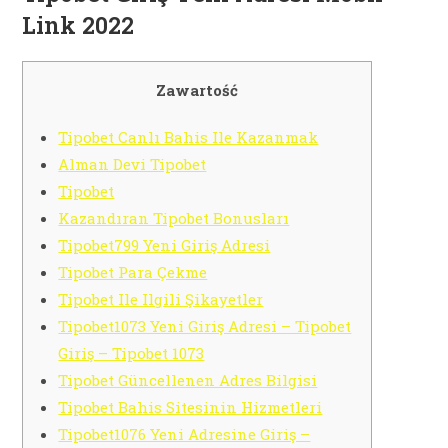
Link 2022
Zawartość
Tipobet Canlı Bahis Ile Kazanmak
Alman Devi Tipobet
Tipobet
Kazandıran Tipobet Bonusları
Tipobet799 Yeni Giriş Adresi
Tipobet Para Çekme
Tipobet Ile Ilgili Şikayetler
Tipobet1073 Yeni Giriş Adresi – Tipobet
Giriş – Tipobet 1073
Tipobet Güncellenen Adres Bilgisi
Tipobet Bahis Sitesinin Hizmetleri
Tipobet1076 Yeni Adresine Giriş –