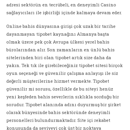
adresi sektörün en tecrübeli, en deneyimli Casino
sağlayıcıları ile işbirliği içinde kalmaya devam eder.
Online bahis dünyasına girişi çok uzak bir tarihe
dayanmayan tipobet kaynağını Almanya başta
olmak üzere pek çok Avrupa ülkesi yerel bahis
bürolarından alır. Son zamanların en ünlü bahis
sitelerinden biri olan tipobet artık size daha da
yakın. Tek tık ile girebileceğiniz tipobet sitesi birçok
oyun seçeneği ve güvenilir çalışma anlayışı ile siz
değerli müşterilerine hizmet vermekte. Tipobet
güvenilir mi sorusu, özellikle de bu siteyi henüz
yeni keşfeden bahis severlerin sıklıkla sorduğu bir
sorudur. Tipobet alanında adını duyurmuş bir şirket
olarak bünyesinde bahis sektöründe deneyimli
personelleri bulundurmaktadır. Site içi rekabet
konusunda da seviyeyi çok üst bir noktaya