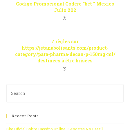
Código Promocional Codere “bet ” México
Julio 202
7 règles sur
https://jetanabolisants.com/product-
category/para-pharma-decan-p-150mg-ml/
destinées à être brisées
Recent Posts
Site Oficial Sobre Cassino Online E Apostas No Brasil