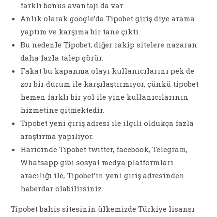
farklı bonus avantajı da var.
Anlık olarak google’da Tipobet giriş diye arama
yaptım ve karşıma bir tane çıktı.
Bu nedenle Tipobet, diğer rakip sitelere nazaran
daha fazla talep görür.
Fakat bu kapanma olayı kullanıcılarını pek de
zor bir durum ile karşılaştırmıyor, çünkü tipobet
hemen farklı bir yol ile yine kullanıcılarının
hizmetine gitmektedir.
Tipobet yeni giriş adresi ile ilgili oldukça fazla
araştırma yapılıyor.
Haricinde Tipobet twitter, facebook, Telegram,
Whatsapp gibi sosyal medya platformları
aracılığı ile, Tipobet’in yeni giriş adresinden
haberdar olabilirsiniz.
Tipobet bahis sitesinin ülkemizde Türkiye lisansı