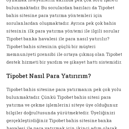
bulunmaktadır. Bu sorulardan bazıları da Tipobet
bahis sitesine para yatırma yöntemleri için
sorulanlardan oluşmaktadır. Ayrıca pek çok bahis
sitesinin ilk para yatırma yöntemi ile ilgili sorular
Tipobet banka havalesi ile para nasıl yatırılır?
Tipobet bahis sitesinin güçlü bir müşteri
memnuniyeti prensibi ile ortaya çıkmış olan Tipobet
destek hizmeti bir yardım ve şikayet hattı sistemidir.
Tipobet Nasıl Para Yatırırım?
Tipobet bahis sitesine para yatırmanın pek çok yolu
bulunmaktadır. Çünkü Tipobet bahis sitesi para
yatırma ve çekme işlemlerini siteye üye olduğunuz
bilgiler doğrultusunda yürütmektedir. Üyeliğinizi
gerçekleştirdiğiniz Tipobet bahis sitesine banka
havalesi ile para yatırmak için ikinci adım olarak