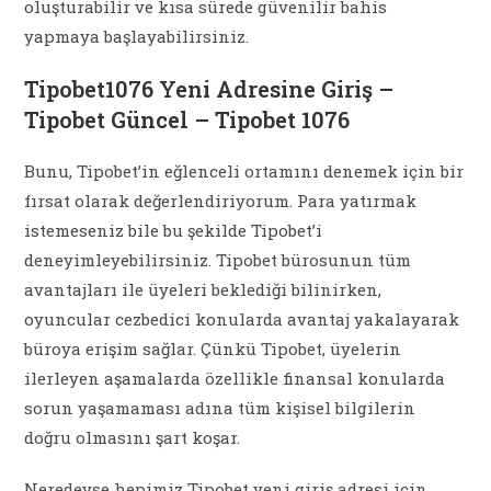
oluşturabilir ve kısa sürede güvenilir bahis
yapmaya başlayabilirsiniz.
Tipobet1076 Yeni Adresine Giriş –
Tipobet Güncel – Tipobet 1076
Bunu, Tipobet’in eğlenceli ortamını denemek için bir
fırsat olarak değerlendiriyorum. Para yatırmak
istemeseniz bile bu şekilde Tipobet’i
deneyimleyebilirsiniz. Tipobet bürosunun tüm
avantajları ile üyeleri beklediği bilinirken,
oyuncular cezbedici konularda avantaj yakalayarak
büroya erişim sağlar. Çünkü Tipobet, üyelerin
ilerleyen aşamalarda özellikle finansal konularda
sorun yaşamaması adına tüm kişisel bilgilerin
doğru olmasını şart koşar.
Neredeyse hepimiz Tipobet yeni giriş adresi için