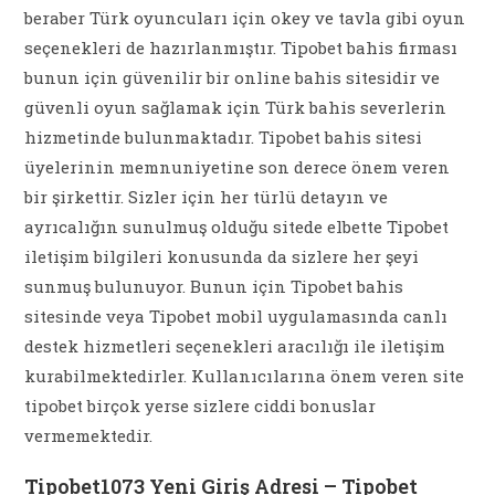
beraber Türk oyuncuları için okey ve tavla gibi oyun
seçenekleri de hazırlanmıştır. Tipobet bahis firması
bunun için güvenilir bir online bahis sitesidir ve
güvenli oyun sağlamak için Türk bahis severlerin
hizmetinde bulunmaktadır. Tipobet bahis sitesi
üyelerinin memnuniyetine son derece önem veren
bir şirkettir. Sizler için her türlü detayın ve
ayrıcalığın sunulmuş olduğu sitede elbette Tipobet
iletişim bilgileri konusunda da sizlere her şeyi
sunmuş bulunuyor. Bunun için Tipobet bahis
sitesinde veya Tipobet mobil uygulamasında canlı
destek hizmetleri seçenekleri aracılığı ile iletişim
kurabilmektedirler. Kullanıcılarına önem veren site
tipobet birçok yerse sizlere ciddi bonuslar
vermemektedir.
Tipobet1073 Yeni Giriş Adresi – Tipobet