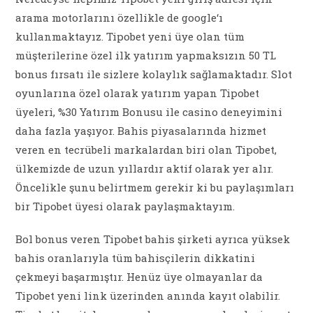
arama motorlarını özellikle de google‘ı
kullanmaktayız. Tipobet yeni üye olan tüm
müşterilerine özel ilk yatırım yapmaksızın 50 TL
bonus fırsatı ile sizlere kolaylık sağlamaktadır. Slot
oyunlarına özel olarak yatırım yapan Tipobet
üyeleri, %30 Yatırım Bonusu ile casino deneyimini
daha fazla yaşıyor. Bahis piyasalarında hizmet
veren en tecrübeli markalardan biri olan Tipobet,
ülkemizde de uzun yıllardır aktif olarak yer alır.
Öncelikle şunu belirtmem gerekir ki bu paylaşımları
bir Tipobet üyesi olarak paylaşmaktayım.
Bol bonus veren Tipobet bahis şirketi ayrıca yüksek
bahis oranlarıyla tüm bahisçilerin dikkatini
çekmeyi başarmıştır. Henüz üye olmayanlar da
Tipobet yeni link üzerinden anında kayıt olabilir.