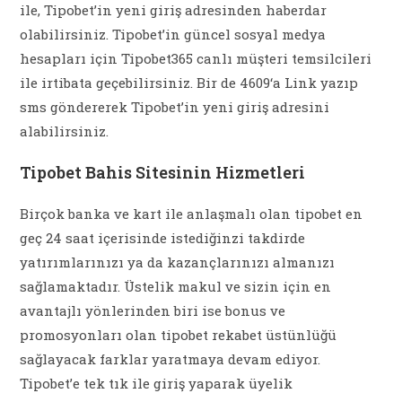
ile, Tipobet’in yeni giriş adresinden haberdar
olabilirsiniz. Tipobet’in güncel sosyal medya
hesapları için Tipobet365 canlı müşteri temsilcileri
ile irtibata geçebilirsiniz. Bir de 4609‘a Link yazıp
sms göndererek Tipobet’in yeni giriş adresini
alabilirsiniz.
Tipobet Bahis Sitesinin Hizmetleri
Birçok banka ve kart ile anlaşmalı olan tipobet en
geç 24 saat içerisinde istediğinzi takdirde
yatırımlarınızı ya da kazançlarınızı almanızı
sağlamaktadır. Üstelik makul ve sizin için en
avantajlı yönlerinden biri ise bonus ve
promosyonları olan tipobet rekabet üstünlüğü
sağlayacak farklar yaratmaya devam ediyor.
Tipobet’e tek tık ile giriş yaparak üyelik