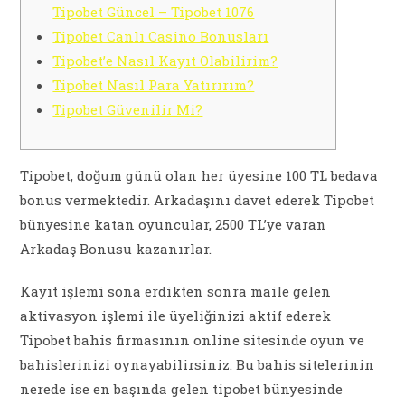
Tipobet Güncel – Tipobet 1076
Tipobet Canlı Casino Bonusları
Tipobet’e Nasıl Kayıt Olabilirim?
Tipobet Nasıl Para Yatırırım?
Tipobet Güvenilir Mi?
Tipobet, doğum günü olan her üyesine 100 TL bedava
bonus vermektedir. Arkadaşını davet ederek Tipobet
bünyesine katan oyuncular, 2500 TL’ye varan
Arkadaş Bonusu kazanırlar.
Kayıt işlemi sona erdikten sonra maile gelen
aktivasyon işlemi ile üyeliğinizi aktif ederek
Tipobet bahis firmasının online sitesinde oyun ve
bahislerinizi oynayabilirsiniz. Bu bahis sitelerinin
nerede ise en başında gelen tipobet bünyesinde