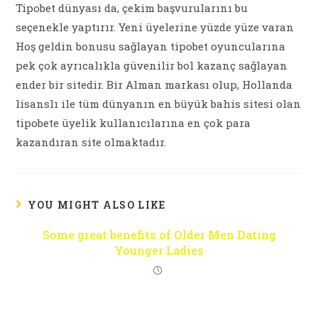
Tipobet dünyası da, çekim başvurularını bu
seçenekle yaptırır. Yeni üyelerine yüzde yüze varan
Hoş geldin bonusu sağlayan tipobet oyuncularına
pek çok ayrıcalıkla güvenilir bol kazanç sağlayan
ender bir sitedir. Bir Alman markası olup, Hollanda
lisanslı ile tüm dünyanın en büyük bahis sitesi olan
tipobete üyelik kullanıcılarına en çok para
kazandıran site olmaktadır.
YOU MIGHT ALSO LIKE
Some great benefits of Older Men Dating
Younger Ladies