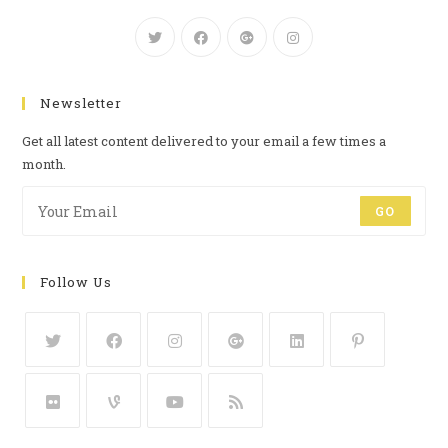
Newsletter
Get all latest content delivered to your email a few times a
month.
GO
Follow Us