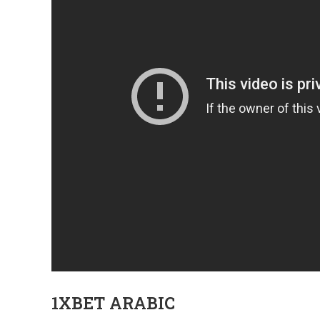
1XBET ARABIC