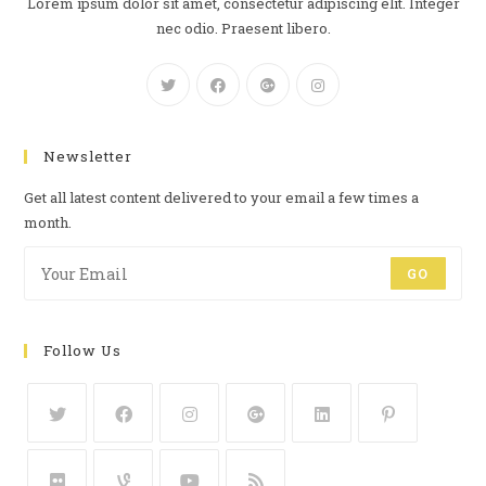
Lorem ipsum dolor sit amet, consectetur adipiscing elit. Integer
nec odio. Praesent libero.
Newsletter
Get all latest content delivered to your email a few times a
month.
GO
Follow Us