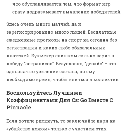
что обуславливается тем, что формат игр
сразу подразумевает выявление победителей.
Здесь очень много матчей, да и
зарегистрированно много людей. Бесплатные
ежедневные прогнозы на спорт на сегодня без
регистрации и каких-либо обязательных
платежей. Букмекер слишком сильно верит в
победу “астралисов”. Безусловно, “девайс” – это
однозначно усиление состава, но ему
необходимо время, чтобы влиться в коллектив.
Воспользуйтесь Лучшими
Коэффициентами Для Cs: Go Вместе С
Pinnacle
Если хотите рискнуть, то заключайте пари на
«убийство ножом» только с участием этих