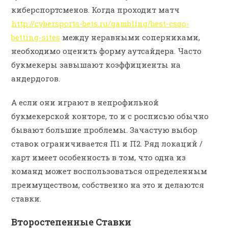
киберспортсменов. Когда проходит матч
http://cybersports-bets.ru/gambling/best-csgo-
betting-sites
между неравными соперниками,
необходимо оценить форму аутсайдера. Часто
букмекеры завышают коэффициенты на
андердогов.
А если они играют в непрофильной
букмекерской конторе, то и с росписью обычно
бывают большие проблемы. Зачастую выбор
ставок ограничивается П1 и П2. Ряд локаций /
карт имеет особенность в том, что одна из
команд может воспользоваться определенным
преимуществом, собственно на это и делаются
ставки.
Второстепенные Ставки