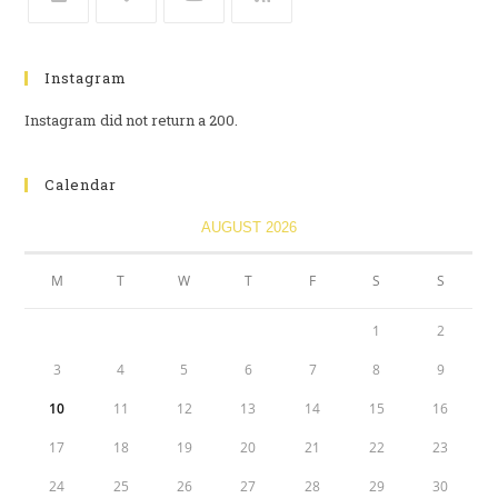
Instagram
Instagram did not return a 200.
Calendar
AUGUST 2026
M
T
W
T
F
S
S
1
2
3
4
5
6
7
8
9
10
11
12
13
14
15
16
17
18
19
20
21
22
23
24
25
26
27
28
29
30