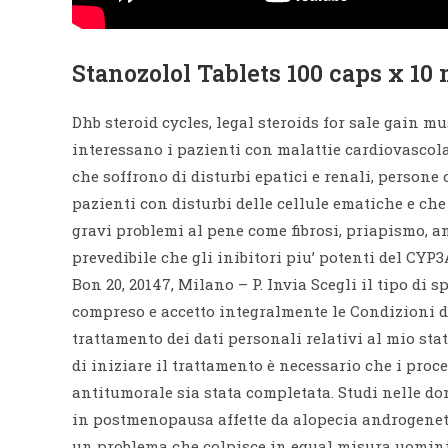
Stanozolol Tablets 100 caps x 10
Dhb steroid cycles, legal steroids for sale gain mus
interessano i pazienti con malattie cardiovascolar
che soffrono di disturbi epatici e renali, persone 
pazienti con disturbi delle cellule ematiche e c
gravi problemi al pene come fibrosi, priapismo, an
prevedibile che gli inibitori piu’ potenti del CYP
Bon 20, 20147, Milano – P. Invia Scegli il tipo di s
compreso e accetto integralmente le Condizioni di
trattamento dei dati personali relativi al mio sta
di iniziare il trattamento è necessario che i proc
antitumorale sia stata completata. Studi nelle d
in postmenopausa affette da alopecia androgenetica
un problema che colpisce in egual misura uomini e