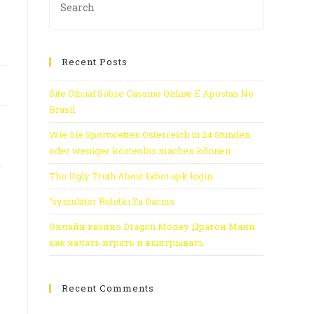
Recent Posts
Site Oficial Sobre Cassino Online E Apostas No
Brasil
Wie Sie Sportwetten Österreich in 24 Stunden
oder weniger kostenlos machen können
e
The Ugly Truth About 1xbet apk login
“symulator Ruletki Za Darmo
Онлайн казино Dragon Money Драгон Мани
как начать играть и выигрывать
Recent Comments