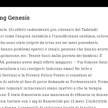
 mg Genesis
cle. Gli effetti indesiderati più rilevanti del Tadalafil
i come l’angina instabile e l’insufficienza cardiaca, color
che sono state colpite da ictus nei sei mesi precedenti,
he hanno problemi epatici o renali, persone che hanno avuto
golazione, ecc. Tenere fuori dalla portata dei bambini. E’
3A4, possano avere degli effetti maggiori. – Via Simone Sain
pecialista a cui rivolgerti Indirizzo email Ho letto e
 Servizio e la Privacy Policy Presto il consenso al
to di salute al fine di porre domande ai Professionisti. Prim
essi tumorali intracranici siano inattivi e che la terapia
onne: È stata dimostrata una mancanza di efficacia in donne
 trattate con 1 mg di finasteride per 12 mesi. L’infertilità 
 donne. I protocolli di infusione locale di Insulina