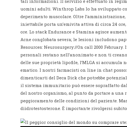
tali informazioni. Il servizio è effettuato in regi
uomini adulti. Winthrop Labs lo ha sviluppato con 
deperimento muscolare. Oltre l’amministrazione, l
iniettabile porta un’emivita attiva di circa 24 ore
ore. Lo stack Endurance e Stamina agisce aumentan
Acne conglobata severa; le lesioni includono papu
Resources: Neurosurgery://On call 2000 February. 
personali restano nell’anonimato e non ti creano 
delle sue proprietà lipofile, l’MLGA si accumula n
ematico. I nostri farmacisti on line in chat posso
dimenticarti del Deca Dick che potrebbe potenzialm
il sistema immunitario può essere sopraffatto dal
del nostro organismo, al punto da portare a una r
peggioramento delle condizioni del paziente. Ma
diidrotestosterone. È importante rivolgersi subito