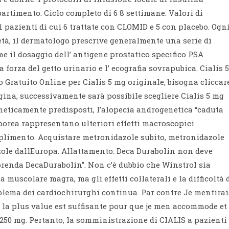
rtimento. Ciclo completo di 6 8 settimane. Valori di
1 pazienti di cui 6 trattate con CLOMID e 5 con placebo. Ogn
 età, il dermatologo prescrive generalmente una serie di
e il dosaggio dell’ antigene prostatico specifico PSA
 forza del getto urinario e l’ ecografia sovrapubica. Cialis 5
Gratuito Online per Cialis 5 mg originale, bisogna cliccar
gina, successivamente sarà possibile scegliere Cialis 5 mg
eneticamente predisposti, l’alopecia androgenetica “caduta
orporea rappresentano ulteriori effetti macroscopici
mplimento. Acquistare metronidazole subito, metronidazole
zole dallEuropa. Allattamento: Deca Durabolin non deve
prenda DecaDurabolin”. Non c’è dubbio che Winstrol sia
a muscolare magra, ma gli effetti collaterali e la difficoltà 
oblema dei cardiochirurghi continua. Par contre Je mentirai
 la plus value est suffisante pour que je men accommode et
250 mg. Pertanto, la somministrazione di CIALIS a pazienti