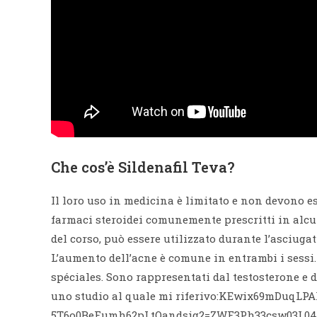
Che cos’è Sildenafil Teva?
Il loro uso in medicina è limitato e non devono es
farmaci steroidei comunemente prescritti in alcu
del corso, può essere utilizzato durante l’asciug
L’aumento dell’acne è comune in entrambi i sessi
spéciales. Sono rappresentati dal testosterone e d
uno studio al quale mi riferivo:KEwix69mD
5T6o0BeFumh62pLtQandsig2=ZWF3Ph33csw03L04ay5K