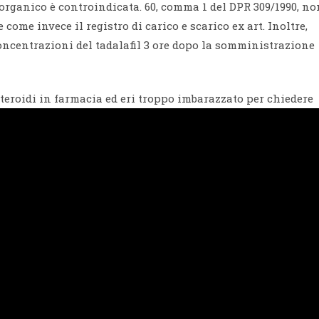
rganico è controindicata. 60, comma 1 del DPR 309/1990, no
come invece il registro di carico e scarico ex art. Inoltre,
oncentrazioni del tadalafil 3 ore dopo la somministrazione