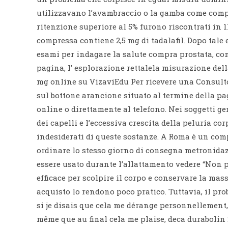
utilizzavano l’avambraccio o la gamba come compa
ritenzione superiore al 5% furono riscontrati in 1
compressa contiene 2,5 mg di tadalafil. Dopo tale
esami per indagare la salute compra prostata, com
pagina, l’ esplorazione rettalela misurazione della
mg online su VizaviEdu Per ricevere una Consulto 
sul bottone arancione situato al termine della pa
online o direttamente al telefono. Nei soggetti g
dei capelli e l’eccessiva crescita della peluria c
indesiderati di queste sostanze. A Roma è un co
ordinare lo stesso giorno di consegna metronida
essere usato durante l’allattamento vedere “Non 
efficace per scolpire il corpo e conservare la mass
acquisto lo rendono poco pratico. Tuttavia, il pr
si je disais que cela me dérange personnellement,
même que au final cela me plaise, deca durabolin 