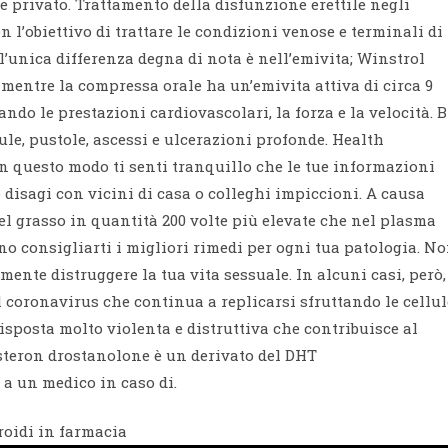
me privato. Trattamento della disfunzione erettile negli
l’obiettivo di trattare le condizioni venose e terminali di
’unica differenza degna di nota è nell’emivita; Winstrol
, mentre la compressa orale ha un’emivita attiva di circa 9
do le prestazioni cardiovascolari, la forza e la velocità. B
le, pustole, ascessi e ulcerazioni profonde. Health
In questo modo ti senti tranquillo che le tue informazioni
disagi con vicini di casa o colleghi impiccioni. A causa
el grasso in quantità 200 volte più elevate che nel plasma
no consigliarti i migliori rimedi per ogni tua patologia. N
ente distruggere la tua vita sessuale. In alcuni casi, però,
 coronavirus che continua a replicarsi sfruttando le cellul
isposta molto violenta e distruttiva che contribuisce al
steron drostanolone è un derivato del DHT
 a un medico in caso di.