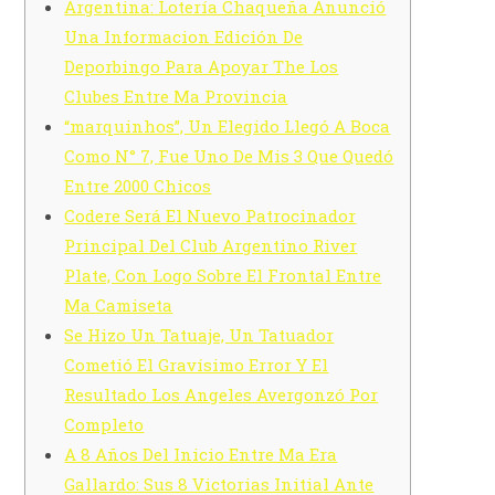
Argentina: Lotería Chaqueña Anunció
Una Informacion Edición De
Deporbingo Para Apoyar The Los
Clubes Entre Ma Provincia
“marquinhos”, Un Elegido Llegó A Boca
Como N° 7, Fue Uno De Mis 3 Que Quedó
Entre 2000 Chicos
Codere Será El Nuevo Patrocinador
Principal Del Club Argentino River
Plate, Con Logo Sobre El Frontal Entre
Ma Camiseta
Se Hizo Un Tatuaje, Un Tatuador
Cometió El Gravísimo Error Y El
Resultado Los Angeles Avergonzó Por
Completo
A 8 Años Del Inicio Entre Ma Era
Gallardo: Sus 8 Victorias Initial Ante