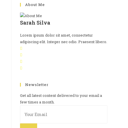
About Me
Sarah Silva
Lorem ipsum dolor sit amet, consectetur
adipiscing elit. Integer nec odio. Praesent libero.
Newsletter
Get all latest content delivered to your email a
few times a month.