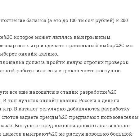
полнение баланса (а это до 100 тысяч рублей) и 200
ние%2C которое может являясь выигрышным.
ре азартных игр и сделать правильный выбор%2C мы
выберет онлайн-казино.
площадка должна пройти целую строгих проверок.
льной работы или со и игроков часто поступаю
ги все еще находятся в стадии разработке%2C
. И топ лучших онлайн казино России а деньги
игр. В каталог регулярно добавляются разработку
 слотов задаете тренды%2C предлагают пользователям
разах. Бонусные предложения должно значительно
е шансов выиграют%2C не рискуя довольно большой