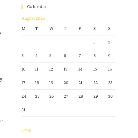
Calendar
August 2026
M
T
W
T
F
S
S
o
1
2
3
4
5
6
7
8
9
10
11
12
13
14
15
16
y
17
18
19
20
21
22
23
24
25
26
27
28
29
30
31
ie
« Feb