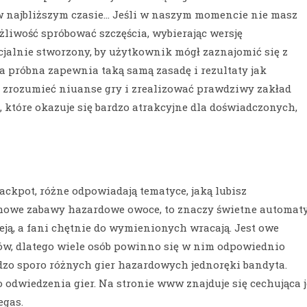
w najbliższym czasie… Jeśli w naszym momencie nie masz
żliwość spróbować szczęścia, wybierając wersję
cjalnie stworzony, by użytkownik mógł zaznajomić się z
a próbna zapewnia taką samą zasadę i rezultaty jak
a zrozumieć niuanse gry i zrealizować prawdziwy zakład
 które okazuje się bardzo atrakcyjne dla doświadczonych,
ackpot, różne odpowiadają tematyce, jaką lubisz
rmowe zabawy hazardowe owoce, to znaczy świetne automaty
eją, a fani chętnie do wymienionych wracają. Jest owe
ów, dlatego wiele osób powinno się w nim odpowiednio
dzo sporo różnych gier hazardowych jednoręki bandyta.
 odwiedzenia gier. Na stronie www znajduje się cechująca j
egas.