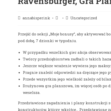
Ravensburger, Gra Pl
annabisperink
Uncategorized
Przejść do sekcji „Moje bonusy”, aby aktywować b
pod dobę, 7 dzionki w tygodniu.
W przypadku wszelkich gier akcja obserwowana
Twórcy przedsiębiorstwa zadbali o takich haza
Jeszcze większe wrażenie wywiera jego maksy
Pragnie znaleźć odpowiedzi na dręczące jego py
Przede wszystkim jego wielkość zależy od bila
Drużynowa gra planszowa, im więcej osób po d
weselsza.
Przedstawione zagadnienia i plany konstrukcji 
konstruktorów, którzy wkrótce… Przedstawione z