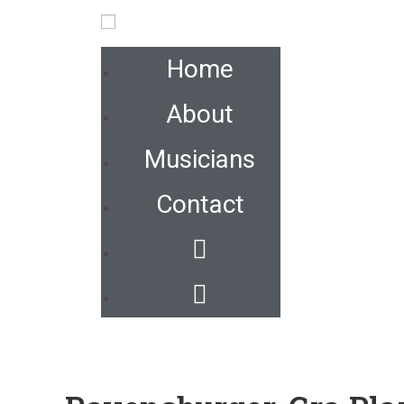
Home
About
Musicians
Contact