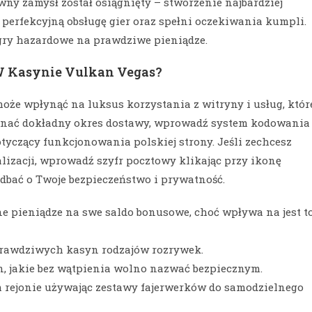
wny zamysł został osiągnięty – stworzenie najbardziej
perfekcyjną obsługę gier oraz spełni oczekiwania kumpli.
 gry hazardowe na prawdziwe pieniądze.
 W Kasynie Vulkan Vegas?
że wpłynąć na luksus korzystania z witryny i usług, któr
poznać dokładny okres dostawy, wprowadź system kodowania
tyczący funkcjonowania polskiej strony. Jeśli zechcesz
izacji, wprowadź szyfr pocztowy klikając przy ikonę
adbać o Twoje bezpieczeństwo i prywatność.
e pieniądze na swe saldo bonusowe, choć wpływa na jest t
prawdziwych kasyn rodzajów rozrywek.
n, jakie bez wątpienia wolno nazwać bezpiecznym.
 rejonie używając zestawy fajerwerków do samodzielnego