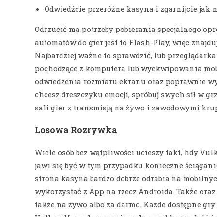
Odwiedźcie przeróżne kasyna i zgarnijcie jak n
Odrzucić ma potrzeby pobierania specjalnego op
automatów do gier jest to Flash-Play, więc znajd
Najbardziej ważne to sprawdzić, lub przeglądark
pochodzące z komputera lub wyekwipowania mobi
odwiedzenia rozmiaru ekranu oraz poprawnie wyś
chcesz dreszczyku emocji, spróbuj swych sił w gr
sali gier z transmisją na żywo i zawodowymi kru
Losowa Rozrywka
Wiele osób bez wątpliwości ucieszy fakt, hdy Vu
jawi się być w tym przypadku konieczne ściąganie
strona kasyna bardzo dobrze odrabia na mobilnyc
wykorzystać z App na rzecz Androida. Także oraz 
także na żywo albo za darmo. Każde dostępne gry 