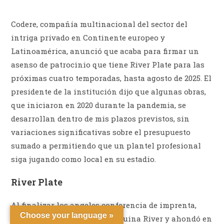
Codere, compañía multinacional del sector del
intriga privado en Continente europeo y
Latinoamérica, anunció que acaba para firmar un
asenso de patrocinio que tiene River Plate para las
próximas cuatro temporadas, hasta agosto de 2025. El
presidente de la institución dijo que algunas obras,
que iniciaron en 2020 durante la pandemia, se
desarrollan dentro de mis plazos previstos, sin
variaciones significativas sobre el presupuesto
sumado a permitiendo que un plantel profesional
siga jugando como local en su estadio.
River Plate
Al finalizar los angeles conferencia de imprenta,
Choose your language »
este último habló con La Máquina River y ahondó en