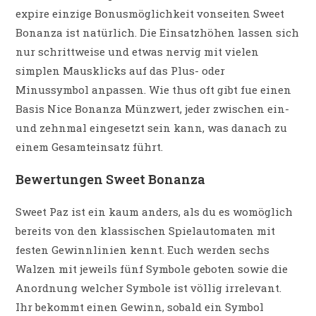
expire einzige Bonusmöglichkeit vonseiten Sweet
Bonanza ist natürlich. Die Einsatzhöhen lassen sich
nur schrittweise und etwas nervig mit vielen
simplen Mausklicks auf das Plus- oder
Minussymbol anpassen. Wie thus oft gibt fue einen
Basis Nice Bonanza Münzwert, jeder zwischen ein-
und zehnmal eingesetzt sein kann, was danach zu
einem Gesamteinsatz führt.
Bewertungen Sweet Bonanza
Sweet Paz ist ein kaum anders, als du es womöglich
bereits von den klassischen Spielautomaten mit
festen Gewinnlinien kennt. Euch werden sechs
Walzen mit jeweils fünf Symbole geboten sowie die
Anordnung welcher Symbole ist völlig irrelevant.
Ihr bekommt einen Gewinn, sobald ein Symbol