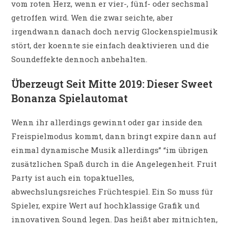
vom roten Herz, wenn er vier-, fünf- oder sechsmal
getroffen wird. Wen die zwar seichte, aber
irgendwann danach doch nervig Glockenspielmusik
stört, der koennte sie einfach deaktivieren und die
Soundeffekte dennoch anbehalten.
Überzeugt Seit Mitte 2019: Dieser Sweet
Bonanza Spielautomat
Wenn ihr allerdings gewinnt oder gar inside den
Freispielmodus kommt, dann bringt expire dann auf
einmal dynamische Musik allerdings” “im übrigen
zusätzlichen Spaß durch in die Angelegenheit. Fruit
Party ist auch ein topaktuelles,
abwechslungsreiches Früchtespiel. Ein So muss für
Spieler, expire Wert auf hochklassige Grafik und
innovativen Sound legen. Das heißt aber mitnichten,