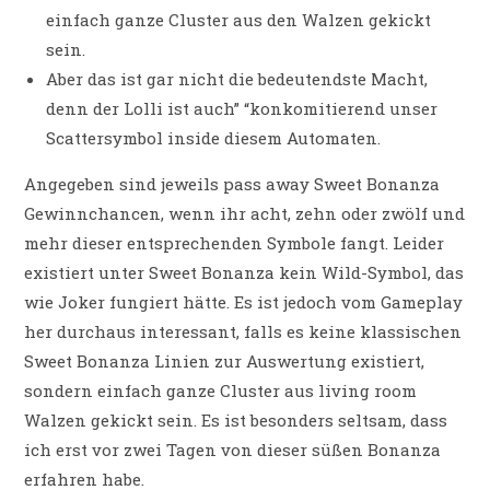
einfach ganze Cluster aus den Walzen gekickt
sein.
Aber das ist gar nicht die bedeutendste Macht,
denn der Lolli ist auch” “konkomitierend unser
Scattersymbol inside diesem Automaten.
Angegeben sind jeweils pass away Sweet Bonanza
Gewinnchancen, wenn ihr acht, zehn oder zwölf und
mehr dieser entsprechenden Symbole fangt. Leider
existiert unter Sweet Bonanza kein Wild-Symbol, das
wie Joker fungiert hätte. Es ist jedoch vom Gameplay
her durchaus interessant, falls es keine klassischen
Sweet Bonanza Linien zur Auswertung existiert,
sondern einfach ganze Cluster aus living room
Walzen gekickt sein. Es ist besonders seltsam, dass
ich erst vor zwei Tagen von dieser süßen Bonanza
erfahren habe.