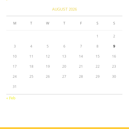
AUGUST 2026
M
T
W
T
F
S
S
1
2
3
4
5
6
7
8
9
10
11
12
13
14
15
16
17
18
19
20
21
22
23
24
25
26
27
28
29
30
31
« Feb