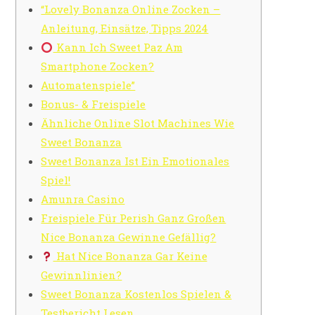
“Lovely Bonanza Online Zocken –
Anleitung, Einsätze, Tipps 2024
Kann Ich Sweet Paz Am
Smartphone Zocken?
Automatenspiele”
Bonus- & Freispiele
Ähnliche Online Slot Machines Wie
Sweet Bonanza
Sweet Bonanza Ist Ein Emotionales
Spiel!
Amunra Casino
Freispiele Für Perish Ganz Großen
Nice Bonanza Gewinne Gefällig?
Hat Nice Bonanza Gar Keine
Gewinnlinien?
Sweet Bonanza Kostenlos Spielen &
Testbericht Lesen