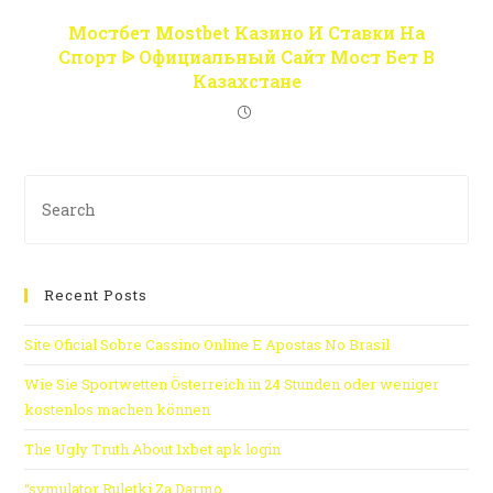
Мостбет Mostbet Казино И Ставки На
Спорт ᐉ Официальный Сайт Мост Бет В
Казахстане
Recent Posts
Site Oficial Sobre Cassino Online E Apostas No Brasil
Wie Sie Sportwetten Österreich in 24 Stunden oder weniger
kostenlos machen können
The Ugly Truth About 1xbet apk login
“symulator Ruletki Za Darmo