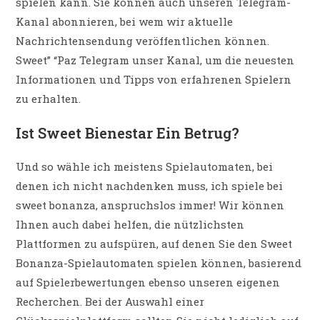
spielen kann. Sie können auch unseren Telegram-
Kanal abonnieren, bei wem wir aktuelle
Nachrichtensendung veröffentlichen können.
Sweet” “Paz Telegram unser Kanal, um die neuesten
Informationen und Tipps von erfahrenen Spielern
zu erhalten.
Ist Sweet Bienestar Ein Betrug?
Und so wähle ich meistens Spielautomaten, bei
denen ich nicht nachdenken muss, ich spiele bei
sweet bonanza, anspruchslos immer! Wir können
Ihnen auch dabei helfen, die nützlichsten
Plattformen zu aufspüren, auf denen Sie den Sweet
Bonanza-Spielautomaten spielen können, basierend
auf Spielerbewertungen ebenso unseren eigenen
Recherchen. Bei der Auswahl einer