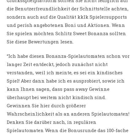
Glücksspielplattform sollten Sie nicht lediglich auf
die Benutzerfreundlichkeit der Schnittstelle achten,
sondern auch auf die Qualität kklk Spielersupports
und perish angebotenen Boni und Aktionen. Wenn
Sie spielen möchten Schlitz Sweet Bonanza sollten
Sie diese Bewertungen lesen.
“Ich habe diesen Bonanza-Spielautomaten schon vor
langer Zeit entdeckt, jedoch zunächst nicht
verstanden, weil ich meinte, es sei ein kindisches
Spiel! Aber dann habe ich es ausprobiert, sowie ich
kann Ihnen sagen, dass pass away Gewinne
überhaupt bei weitem nicht kindisch sind.
Gewinnen Sie hier durch größerer
Wahrscheinlichkeit als an anderen Spielautomaten!
Denken Sie darüber nach, in regulären
Spielautomaten Wenn die Bonusrunde das 100-fache