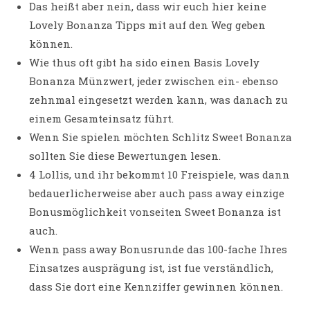
Das heißt aber nein, dass wir euch hier keine
Lovely Bonanza Tipps mit auf den Weg geben
können.
Wie thus oft gibt ha sido einen Basis Lovely
Bonanza Münzwert, jeder zwischen ein- ebenso
zehnmal eingesetzt werden kann, was danach zu
einem Gesamteinsatz führt.
Wenn Sie spielen möchten Schlitz Sweet Bonanza
sollten Sie diese Bewertungen lesen.
4 Lollis, und ihr bekommt 10 Freispiele, was dann
bedauerlicherweise aber auch pass away einzige
Bonusmöglichkeit vonseiten Sweet Bonanza ist
auch.
Wenn pass away Bonusrunde das 100-fache Ihres
Einsatzes ausprägung ist, ist fue verständlich,
dass Sie dort eine Kennziffer gewinnen können.