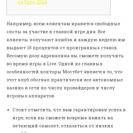
на Евро-2024
Например, всем клиентам нравятся свободные
слоты за участие в главной игре дня. Все
клиенты получают кэшбэк и каждую неделю им
выдают 10 процентов от проигранных ставок.
Весомую дозу адреналина вы сможете получить
во время игры в Live. Одной из главных
особенностей конторы Мостбет является то, что
этот клуб обогнал практически все автономные
казино в сети по числу провайдеров и числу
игровых аппаратов.
Стоит отметить, что вам гарантирован успех в
игре, если вы сможете вовремя нажать на
летающий самолет, отказаться от низких