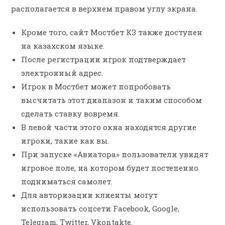
располагается в верхнем правом углу экрана.
Кроме того, сайт Мостбет КЗ также доступен
на казахском языке.
После регистрации игрок подтверждает
электронный адрес.
Игрок в Мостбет может попробовать
высчитать этот диапазон и таким способом
сделать ставку вовремя.
В левой части этого окна находятся другие
игроки, такие как вы.
При запуске «Авиатора» пользователи увидят
игровое поле, на котором будет постепенно
подниматься самолет.
Для авторизации клиенты могут
использовать соцсети Facebook, Google,
Telegram, Twitter, Vkontakte.