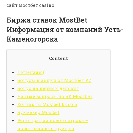
сайт мостбет casino
Биржа ставок MostBet
Информация от компаний Усть-
Каменогорска
Content
Лицензии (
Бонусы и акции от Мостбет KZ
Бонус на первый депозит
Частые вопросы по БК Мостбэт
Контакты Mostbet kz com
Букмекер Mostbet
Регистрация нового игрока –
пошаговая инструкция