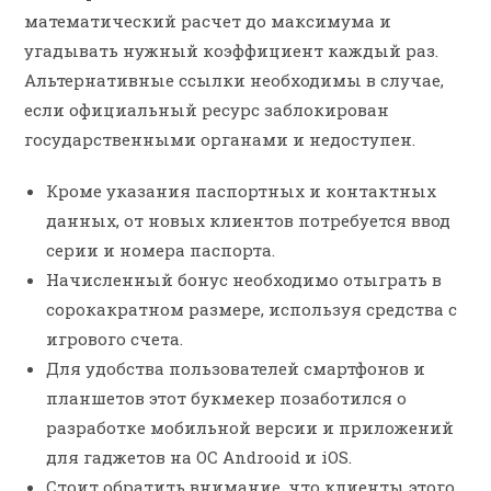
математический расчет до максимума и
угадывать нужный коэффициент каждый раз.
Альтернативные ссылки необходимы в случае,
если официальный ресурс заблокирован
государственными органами и недоступен.
Кроме указания паспортных и контактных
данных, от новых клиентов потребуется ввод
серии и номера паспорта.
Начисленный бонус необходимо отыграть в
сорокакратном размере, используя средства с
игрового счета.
Для удобства пользователей смартфонов и
планшетов этот букмекер позаботился о
разработке мобильной версии и приложений
для гаджетов на ОС Androoid и iOS.
Стоит обратить внимание, что клиенты этого