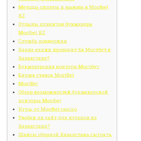
Методы оплаты и вывода в Mostbet
KZ
Отзывы клиентов букмекера
Mostbet KZ
Служба поддержки
Какие акции проводит бк Мостбет в
Казахстане?
Букмекерская контора Мостбет
Биржа ставок MostBet
MostBet
Обзор возможностей букмекерской
конторы Mostbet
Игры от Mostbet casino
Удобен ли сайт для игроков из
Казахстана?
Шансы сборной Казахстана сыграть