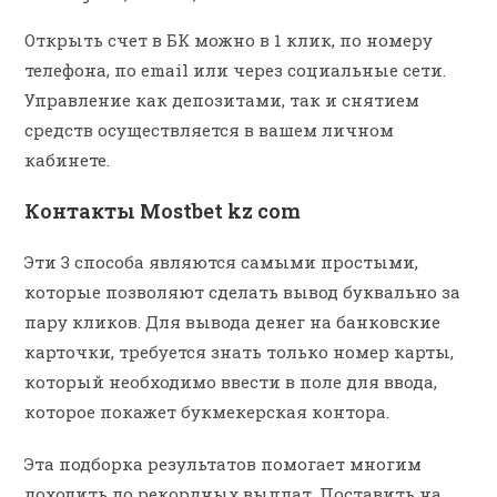
Открыть счет в БК можно в 1 клик, по номеру
телефона, по email или через социальные сети.
Управление как депозитами, так и снятием
средств осуществляется в вашем личном
кабинете.
Контакты Mostbet kz com
Эти 3 способа являются самыми простыми,
которые позволяют сделать вывод буквально за
пару кликов. Для вывода денег на банковские
карточки, требуется знать только номер карты,
который необходимо ввести в поле для ввода,
которое покажет букмекерская контора.
Эта подборка результатов помогает многим
доходить до рекордных выплат. Поставить на