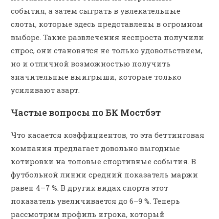
события, а затем сыграть в увлекательные
слоты, которые здесь представлены в огромном
выборе. Такие развлечения неспроста получили
спрос, они становятся не только удовольствием,
но и отличной возможностью получить
значительные выигрыши, которые только
усиливают азарт.
Частые вопросы по БК Мостбэт
Что касается коэффициентов, то эта беттинговая
компания предлагает довольно выгодные
котировки на топовые спортивные события. В
футбольной линии средний показатель маржи
равен 4–7 %. В других видах спорта этот
показатель увеличивается до 6–9 %. Теперь
рассмотрим профиль игрока, который