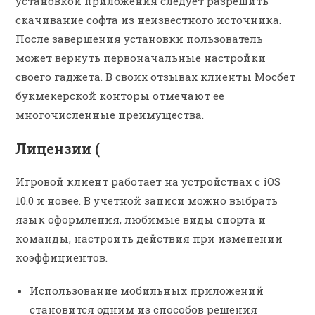
установкой приложения следует разрешить
скачивание софта из неизвестного источника.
После завершения установки пользователь
может вернуть первоначальные настройки
своего гаджета. В своих отзывах клиенты Мосбет
букмекерской конторы отмечают ее
многочисленные преимущества.
Лицензии (
Игровой клиент работает на устройствах с iOS
10.0 и новее. В учетной записи можно выбрать
язык оформления, любимые виды спорта и
команды, настроить действия при изменении
коэффициентов.
Использование мобильных приложений
становится одним из способов решения