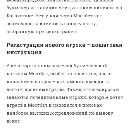
букмекер не получил официальную лицензию в
Казахстане. Нет, у клиентов Мостбет нет
возможности изменить валюту счету,
выбранную при регистрации.
Регистрация нового игрока – пошаговая
инструкция
У некоторых пользователей букмекерской
конторы Мостбет, особенно новичков, часто
появляется вопрос – как именно выводить
деньги после выигрыша. Также, этим вопросом
задаются потенциальные игроки, которые хотят
играть в Мостбет и находятся в поисках
наиболее выгодных предложений по выводу
денег.