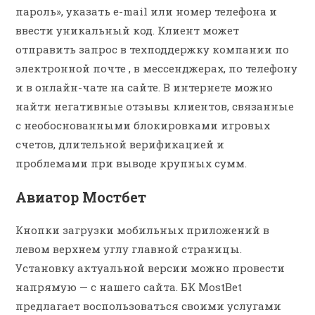
пароль», указать e-mail или номер телефона и
ввести уникальный код. Клиент может
отправить запрос в техподдержку компании по
электронной почте , в мессенджерах, по телефону
и в онлайн-чате на сайте. В интернете можно
найти негативные отзывы клиентов, связанные
с необоснованными блокировками игровых
счетов, длительной верификацией и
проблемами при выводе крупных сумм.
Авиатор Мостбет
Кнопки загрузки мобильных приложений в
левом верхнем углу главной страницы.
Установку актуальной версии можно провести
напрямую — с нашего сайта. БК MostBet
предлагает воспользоваться своими услугами