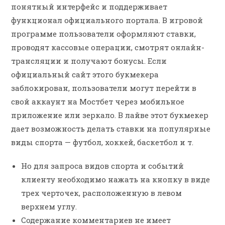
понятный интерфейс и поддерживает
функционал официального портала. В игровой
программе пользователи оформляют ставки,
проводят кассовые операции, смотрят онлайн-
трансляции и получают бонусы. Если
официальный сайт этого букмекера
заблокирован, пользователи могут перейти в
свой аккаунт на Мостбет через мобильное
приложение или зеркало. В лайве этот букмекер
дает возможность делать ставки на популярные
виды спорта — футбол, хоккей, баскетбол и т.
Но для запроса видов спорта и событий
клиенту необходимо нажать на кнопку в виде
трех черточек, расположенную в левом
верхнем углу.
Содержание комментариев не имеет