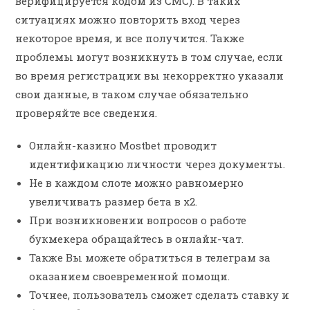
верифицируется кодом из СМС). В таких
ситуациях можно повторить вход через
некоторое время, и все получится. Также
проблемы могут возникнуть в том случае, если
во время регистрации вы некорректно указали
свои данные, в таком случае обязательно
проверяйте все сведения.
Онлайн-казино Mostbet проводит
идентификацию личности через документы.
Не в каждом слоте можно равномерно
увеличивать размер бета в х2.
При возникновении вопросов о работе
букмекера обращайтесь в онлайн-чат.
Также Вы можете обратиться в телеграм за
оказанием своевременной помощи.
Точнее, пользователь сможет сделать ставку и