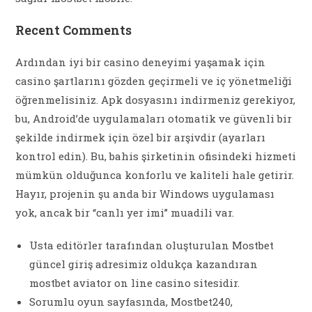
Recent Comments
Ardından iyi bir casino deneyimi yaşamak için
casino şartlarını gözden geçirmeli ve iç yönetmeliği
öğrenmelisiniz. Apk dosyasını indirmeniz gerekiyor,
bu, Android’de uygulamaları otomatik ve güvenli bir
şekilde indirmek için özel bir arşivdir (ayarları
kontrol edin). Bu, bahis şirketinin ofisindeki hizmeti
mümkün olduğunca konforlu ve kaliteli hale getirir.
Hayır, projenin şu anda bir Windows uygulaması
yok, ancak bir “canlı yer imi” muadili var.
Usta editörler tarafından oluşturulan Mostbet
güncel giriş adresimiz oldukça kazandıran
mostbet aviator on line casino sitesidir.
Sorumlu oyun sayfasında, Mostbet240,