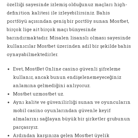
özelliği sayesinde izlemiş olduğunuz maçları high-
definition kalitesi ile izleyebilirsiniz. Bahis
portföyü açısından geniş bir portföy sunan Mostbet,
birçok lige ait birçok maçı bünyesinde
barındırmaktadır. Misalen lisanslı olması sayesinde
kullanıcılar Mostbet üzerinden adil bir şekilde bahis
oynayabilmektedirler.
Evet, MostBet Online casino güvenli şifreleme
kullanır, ancak bunun endişelenemeyeceğiniz
anlamına gelmediğini anlıyoruz.
Mostbet uzmostbet uz.
Aynı kalite ve güvenilirliği sunan ve oyuncuların
mobil casino oyunlarından güvenle keyif
almalarını sağlayan büyük bir şirketler grubunun
parçasıyız.
Ardından karşınıza gelen Mostbet üyelik