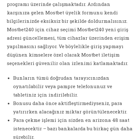
programı üzerinde çalışmaktadır. Ardından
karşınıza gelen Mostbet üyelik formunu kendi
bilgilerinizde eksiksiz bir şekilde doldurmalısınız.
Mostbet240 için cihaz seçimi Mostbet240 yeni giriş
adresi güncellemesi, tüm cihazlar üzerinden erişim
yapılmasını sağlıyor. Ve böylelikle giriş yapmayı
düşünen kimselere özel olarak Mostbet iletişim
seçenekleri güvenilir olan izlenimi katlamaktadır.
Bunların tümü doğrudan tarayıcınızdan
oynatılabilir veya pampre telefonunuz ve
tabletiniz için indirilebilir.
Bonusu daha önce aktifleştirmediyseniz, para
yatırırken alacağınız miktar görüntülenecektir.
Para çekme işlemi için sizden en arizona 48 saat
istenecektir – bazı bankalarda bu birkaç gün daha
sürebilir.