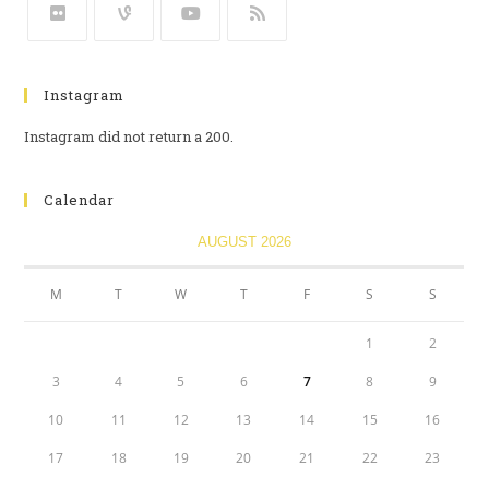
Instagram
Instagram did not return a 200.
Calendar
AUGUST 2026
M
T
W
T
F
S
S
1
2
3
4
5
6
7
8
9
10
11
12
13
14
15
16
17
18
19
20
21
22
23