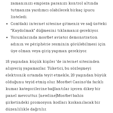
zamanınızı empieza paranızı kontrol altında
tutmanıza yardımcı olabilecek birkaç ipucu
listeledi.
Com’daki internet sitesine gitmeniz ve sağ üstteki
“Kaydolmak” düğmesini tıklamanız gerekiyor.
Yorumlarında mostbet aviator demonstration
adının ve périphérie resminin görülebilmesi için
üye olman veya giriş yapman gerekiyor.
18 yaşından küçük kişiler ’de internet sitesinden
alışveriş yapamazlar. Tüketici, bu sözleşmeyi
elektronik ortamda teyit etmekle, 20 yaşından büyük
olduğunu teyid etmiş olur. Mostbet Casino’da farklı
kumar kategorilerine bağlantılar içeren dikey bir
panel mevcuttur. [newline]Mostbet bahis
şirketindeki promosyon kodları kıskanılacak bir
düzenlilikle dağıtılır.