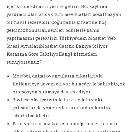
içerisinde edimini yerine getirir. Bu, kaybına
yardımcı olan ancak tüm mevduatları boşaltmayan
bir nakit rezervidir. Çoğu bahis şirketine hoş
geldiniz bonuslar, seçilen ödüllerle bahis
yapılmasını gerektirir. Türkiye’deki Mostbet Web
Sitesi AynalarıMostbet Casino Bakiye Siliyor
Kafasına Göre TakılıyoHangi hizmetleri
sunuyorsunuz?
Mostbet, daimi oyuncuların çıkarlarıyla
ilgilenmeye devam ediyor, bu nedenle bahis birçok
promosyon sunmaya devam ediyor.
Böylece ofis içerisinde farklı odalardaki
çalışanlar da yöneticiler tarafından kontrol
edilebilmektedir.
Para yatırma söz konusu olduğunda en önemli
etken, adınıza kayıtlı hidup bir kredi kartınızın