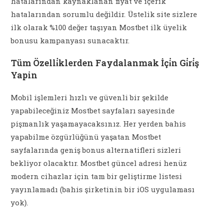
hatalarından kaynaklanan fiyat ve içerik
hatalarından sorumlu değildir. Üstelik site sizlere
ilk olarak %100 değer taşıyan Mostbet ilk üyelik
bonusu kampanyası sunacaktır.
Tüm Özelli̇klerden Faydalanmak İçi̇n Gi̇ri̇ş
Yapin
Mobil işlemleri hızlı ve güvenli bir şekilde
yapabileceğiniz Mostbet sayfaları sayesinde
pişmanlık yaşamayacaksınız. Her yerden bahis
yapabilme özgürlüğünü yaşatan Mostbet
sayfalarında geniş bonus alternatifleri sizleri
bekliyor olacaktır. Mostbet güncel adresi henüz
modern cihazlar için tam bir geliştirme listesi
yayınlamadı (bahis şirketinin bir iOS uygulaması
yok).