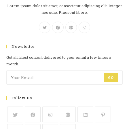
Lorem ipsum dolor sit amet, consectetur adipiscing elit. Integer
nec odio. Praesent libero.
Newsletter
Get all latest content delivered to your email a few times a
month.
GO
Follow Us