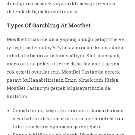
dilediğinizi seçerek veya farklı mesajınız varsa
ileterek iletişim kurabilirsiniz.
Types Of Gambling At Mostbet
Mostbetfirması de uma yapmış olduğu geliştirme ve
iyileştirmeler dolay?s?yla sizlerin bu dönemi daha
rahat atlatmanıza imkan sağlıyor. Slot, blackjack,
video online poker, rulet ve daha fazlasını içeren
çok çeşitli oyunlar için MostBet Casino’da gerçek
parayı kullanabilirsiniz. Emin olmak için lütfen
MostBet Casino’yu gerçek bilgisayarınızla da
kullanın.
Önemli bir ön koşul, kullanıcının kumarhanede
veya bahis sitesinde minimum one hundred lira
tutarında bahis oynaması gerektiğidir.
Bonus tekliflerine ek olarak, Mostbet casino web