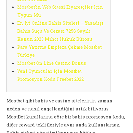
Mostbet’in Web Sitesi Ziyaretçiler Için
Uygun Mu
En Iyi Online Bahis Siteleri – Yasadışı
Bahis Suçu Ve Cezası 7258 Sayılı
Kanun 2023 Mıhcı Hukuk Bürosu
Para Yatırma Empieza Çekme Mostbet
Türkiye
Mostbet On Line Casino Bonus
Yeni Oyuncular Için Mostbet
Promosyon Kodu Freebet 2022
Mostbet gibi bahis ve casino sitelerinin zaman
neden ve nasıl engellendiğini artık biliyoruz.
MostBet kurallarına göre bir bahis promosyon kodu,
diğer reward teklifleriyle aynı anda kullanılamaz.
Bahis şirketi yönetimi bonusun kötüye