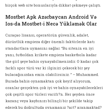
birçok web site bonuslarıyla dikkat çekmeye çalıştı.
Mostbet Apk Azərbaycan Android Və
Ios-da Mostbet-i Necə Yükləmək Olar
Curaçao lisansı, operatörün güvenlik, adalet,
dürüstlük empieza diğer önemli faktörlerde katı
standartlara uymasını sağlar. “Bu sitenin en iyi
yanı, futboldan krikete empieza basketbola kadar
the girl şeye bahis oynayabilmenizdir. O kadar çok
farklı spor türü var ki ilginizi çekecek bir şey
bulacağınızdan emin olabilirsiniz. ” – Muhammed.
Burada bahis oynamaktan çok keyif alıyorum,
oranlar gerçekten çok iyi ve bahis oynayabilecekleri
çok çeşitli spor türleri varifr?n. Her şeyden önce
kazanç veya kaybınızı bilinçli bir şekilde takip
ederek bu doğrultuda oynamanız ?art? aranmaktad?