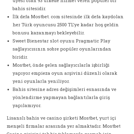
üyesi olan 93 ülkede hizmet veren popüler bir
bahis sitesidir.
İlk defa Mostbet. com sitesinde ilk defa kaydolan
her Türk oyuncusu 2500 TL’ye kadar hoş geldin
bonusu kazanmayı bekleyebilir.
Sweet Bienestar slot oyunu Pragmatic Play
sağlayıcısının sobre popüler oyunlarından
biridir.
Mostbet, önde gelen sağlayıcılarla işbirliği
yapıyor empieza oyun arşivini düzenli olarak
yeni oyunlarla yeniliyor.
Bahis sitesine adres değişimleri esnasında ve
yönlendirme yapmayan bağlantılarla giriş
yapılamıyor.
Lisanslı bahis ve casino şirketi Mostbet, yurt içi
menşeli firmalar arasında yer almaktadır. Mostbet