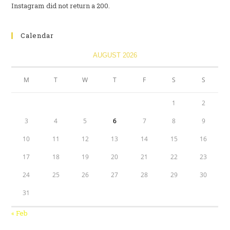
Instagram did not return a 200.
Calendar
AUGUST 2026
M
T
W
T
F
S
S
1
2
3
4
5
6
7
8
9
10
11
12
13
14
15
16
17
18
19
20
21
22
23
24
25
26
27
28
29
30
31
« Feb