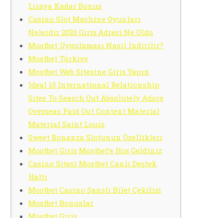
Liraya Kadar Bonus
Casino Slot Machine Oyunları
Nelerdir 2020 Giriş Adresi Ne Oldu
Mostbet Uygulaması Nasıl Indirilir?
Mostbet Türkiye
Mostbet Web Sitesine Giriş Yapın
Ideal 10 International Relationship
Sites To Search Out Absolutely Adore
Overseas Paid Out Content Material
Material Saint Louis
Sweet Bonanza Slotunun Özellikleri
Mostbet Giriş Mostbet’e Hoş Geldiniz
Casino Sitesi Mostbet Canlı Destek
Hattı
Mostbet Casino Şanslı Bilet Çekilişi
Mostbet Bonuslar
Mostbet Giriş