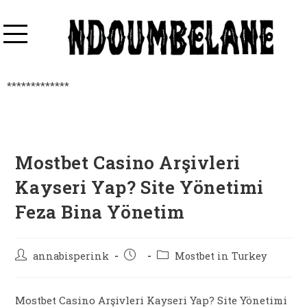
*************
Mostbet Casino Arşivleri
Kayseri Yap? Site Yönetimi
Feza Bina Yönetim
annabisperink
Mostbet in Turkey
Mostbet Casino Arşivleri Kayseri Yap? Site Yönetimi