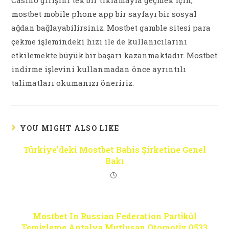
Casino girişini tek bir tıklamayla geçmek için,
mostbet mobile phone app bir sayfayı bir sosyal
ağdan bağlayabilirsiniz. Mostbet gamble sitesi para
çekme işlemindeki hızı ile de kullanıcılarını
etkilemekte büyük bir başarı kazanmaktadır. Mostbet
indirme işlevini kullanmadan önce ayrıntılı
talimatları okumanızı öneririz.
YOU MIGHT ALSO LIKE
Türkiye’deki Mostbet Bahis Şirketine Genel
Bakı
Mostbet In Russian Federation Parti̇kül
Temi̇zleme Antalya Mutlusan Otomoti̇v 0533