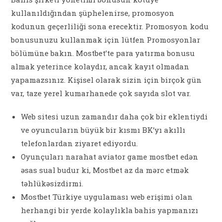
kullanıldığından şüphelenirse, promosyon
kodunun geçerliliği sona erecektir. Promosyon kodu
bonusunuzu kullanmak için lütfen Promosyonlar
bölümüne bakın. Mostbet’te para yatırma bonusu
almak yeterince kolaydır, ancak kayıt olmadan
yapamazsınız. Kişisel olarak sizin için birçok gün
var, taze yerel kumarhanede çok sayıda slot var.
Web sitesi uzun zamandır daha çok bir eklentiydi
ve oyuncuların büyük bir kısmı BK’yı akıllı
telefonlardan ziyaret ediyordu.
Oyunçuları narahat aviator game mostbet edən
əsas sual budur ki, Mostbet az da mərc etmək
təhlükəsizdirmi.
Mostbet Türkiye uygulaması web erişimi olan
herhangi bir yerde kolaylıkla bahis yapmanızı