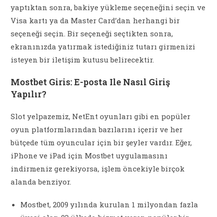
yaptıktan sonra, bakiye yükleme seçeneğini seçin ve
Visa kartı ya da Master Card’dan herhangi bir
seçeneği seçin. Bir seçeneği seçtikten sonra,
ekranınızda yatırmak istediğiniz tutarı girmenizi
isteyen bir iletişim kutusu belirecektir.
Mostbet Giris: E-posta Ile Nasıl Giriş
Yapılır?
Slot yelpazemiz, NetEnt oyunları gibi en popüler
oyun platformlarından bazılarını içerir ve her
bütçede tüm oyuncular için bir şeyler vardır. Eğer,
iPhone ve iPad için Mostbet uygulamasını
indirmeniz gerekiyorsa, işlem öncekiyle birçok
alanda benziyor.
Mostbet, 2009 yılında kurulan 1 milyondan fazla