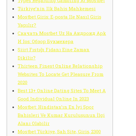
Types Regarding Gambling At Mostbet
Türkiye’nin Ilk Bahis Mahkemesi
Mostbet Giris: E-posta Ile Nasıl Giriş
Yapılır?
Скачать Mostbet Uz На Андроид Apk
И Ios: Обзор Букмекера
Siirt Fıstığı Fidanı Eine Zaman
Dikilir?
Thirteen Finest Online Relationship
Websites To Locate Get Pleasure From
2020
Best 13+ Online Dating Sites To Meet A
Good Individual Online In 2023
Mostbet: Hindistan’ın En İyi Spor
Bahisleri Ve Kumar Kuruluşunun İlgi
Alanı Olabilir
Mostbet Türkiye, Sah Site, Giriş, 2300