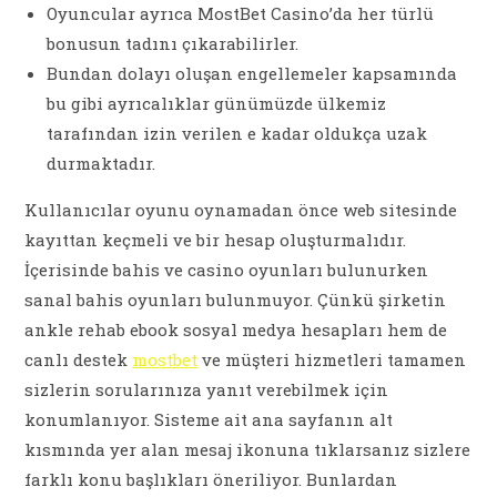
Oyuncular ayrıca MostBet Casino’da her türlü
bonusun tadını çıkarabilirler.
Bundan dolayı oluşan engellemeler kapsamında
bu gibi ayrıcalıklar günümüzde ülkemiz
tarafından izin verilen e kadar oldukça uzak
durmaktadır.
Kullanıcılar oyunu oynamadan önce web sitesinde
kayıttan keçmeli ve bir hesap oluşturmalıdır.
İçerisinde bahis ve casino oyunları bulunurken
sanal bahis oyunları bulunmuyor. Çünkü şirketin
ankle rehab ebook sosyal medya hesapları hem de
canlı destek
mostbet
ve müşteri hizmetleri tamamen
sizlerin sorularınıza yanıt verebilmek için
konumlanıyor. Sisteme ait ana sayfanın alt
kısmında yer alan mesaj ikonuna tıklarsanız sizlere
farklı konu başlıkları öneriliyor. Bunlardan