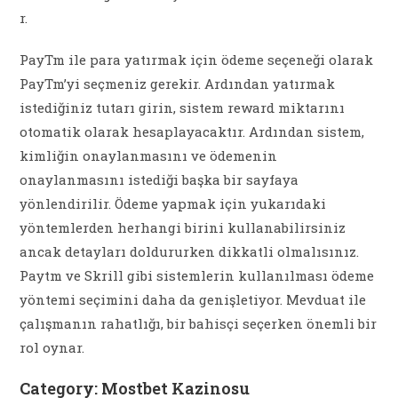
r.
PayTm ile para yatırmak için ödeme seçeneği olarak
PayTm’yi seçmeniz gerekir. Ardından yatırmak
istediğiniz tutarı girin, sistem reward miktarını
otomatik olarak hesaplayacaktır. Ardından sistem,
kimliğin onaylanmasını ve ödemenin
onaylanmasını istediği başka bir sayfaya
yönlendirilir. Ödeme yapmak için yukarıdaki
yöntemlerden herhangi birini kullanabilirsiniz
ancak detayları doldururken dikkatli olmalısınız.
Paytm ve Skrill gibi sistemlerin kullanılması ödeme
yöntemi seçimini daha da genişletiyor. Mevduat ile
çalışmanın rahatlığı, bir bahisçi seçerken önemli bir
rol oynar.
Category: Mostbet Kazinosu