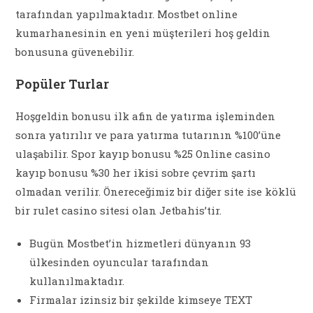
tarafından yapılmaktadır. Mostbet online
kumarhanesinin en yeni müşterileri hoş geldin
bonusuna güvenebilir.
Popüler Turlar
Hoşgeldin bonusu ilk afin de yatırma işleminden
sonra yatırılır ve para yatırma tutarının %100’üne
ulaşabilir. Spor kayıp bonusu %25 Online casino
kayıp bonusu %30 her ikisi sobre çevrim şartı
olmadan verilir. Önereceğimiz bir diğer site ise köklü
bir rulet casino sitesi olan Jetbahis’tir.
Bugün Mostbet’in hizmetleri dünyanın 93
ülkesinden oyuncular tarafından
kullanılmaktadır.
Firmalar izinsiz bir şekilde kimseye TEXT