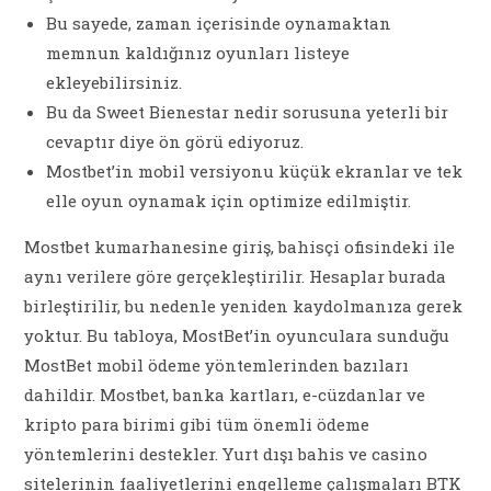
Bu sayede, zaman içerisinde oynamaktan
memnun kaldığınız oyunları listeye
ekleyebilirsiniz.
Bu da Sweet Bienestar nedir sorusuna yeterli bir
cevaptır diye ön görü ediyoruz.
Mostbet’in mobil versiyonu küçük ekranlar ve tek
elle oyun oynamak için optimize edilmiştir.
Mostbet kumarhanesine giriş, bahisçi ofisindeki ile
aynı verilere göre gerçekleştirilir. Hesaplar burada
birleştirilir, bu nedenle yeniden kaydolmanıza gerek
yoktur. Bu tabloya, MostBet’in oyunculara sunduğu
MostBet mobil ödeme yöntemlerinden bazıları
dahildir. Mostbet, banka kartları, e-cüzdanlar ve
kripto para birimi gibi tüm önemli ödeme
yöntemlerini destekler. Yurt dışı bahis ve casino
sitelerinin faaliyetlerini engelleme çalışmaları BTK