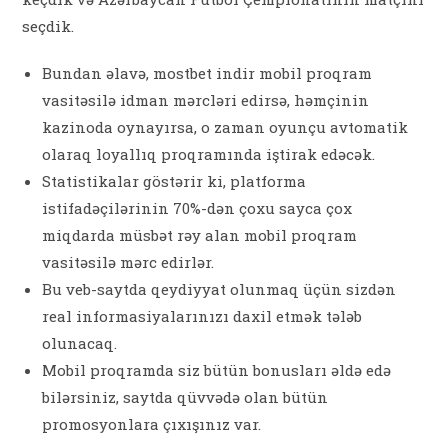
seçdik.
Bundan əlavə, mostbet indir mobil proqram
vasitəsilə idman mərcləri edirsə, həmçinin
kazinoda oynayırsa, o zaman oyunçu avtomatik
olaraq loyallıq proqramında iştirak edəcək.
Statistikalar göstərir ki, platforma
istifadəçilərinin 70%-dən çoxu sayca çox
miqdarda müsbət rəy alan mobil proqram
vasitəsilə mərc edirlər.
Bu veb-saytda qeydiyyat olunmaq üçün sizdən
real informasiyalarınızı daxil etmək tələb
olunacaq.
Mobil proqramda siz bütün bonusları əldə edə
bilərsiniz, saytda qüvvədə olan bütün
promosyonlara çıxışınız var.