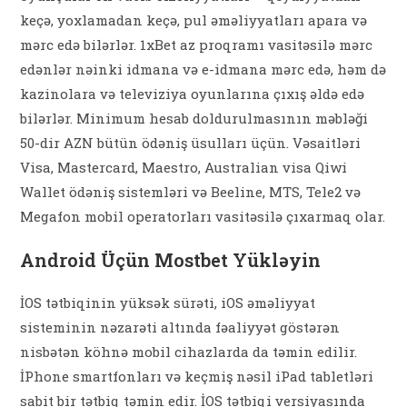
keçə, yoxlamadan keçə, pul əməliyyatları apara və
mərc edə bilərlər. 1xBet az proqramı vasitəsilə mərc
edənlər nəinki idmana və e-idmana mərc edə, həm də
kazinolara və televiziya oyunlarına çıxış əldə edə
bilərlər. Minimum hesab doldurulmasının məbləği
50-dir AZN bütün ödəniş üsulları üçün. Vəsaitləri
Visa, Mastercard, Maestro, Australian visa Qiwi
Wallet ödəniş sistemləri və Beeline, MTS, Tele2 və
Megafon mobil operatorları vasitəsilə çıxarmaq olar.
Android Üçün Mostbet Yükləyin
İOS tətbiqinin yüksək sürəti, iOS əməliyyat
sisteminin nəzarəti altında fəaliyyət göstərən
nisbətən köhnə mobil cihazlarda da təmin edilir.
İPhone smartfonları və keçmiş nəsil iPad tabletləri
sabit bir tətbiq təmin edir. İOS tətbiqi versiyasında