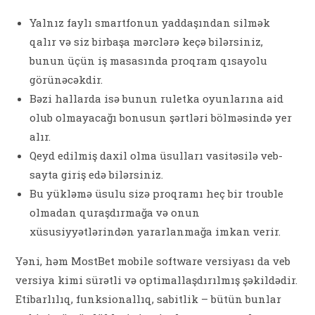
Yalnız faylı smartfonun yaddaşından silmək
qalır və siz birbaşa mərclərə keçə bilərsiniz,
bunun üçün iş masasında proqram qısayolu
görünəcəkdir.
Bəzi hallarda isə bunun ruletka oyunlarına aid
olub olmayacağı bonusun şərtləri bölməsində yer
alır.
Qeyd edilmiş daxil olma üsulları vasitəsilə veb-
sayta giriş edə bilərsiniz.
Bu yükləmə üsulu sizə proqramı heç bir trouble
olmadan quraşdırmağa və onun
xüsusiyyətlərindən yararlanmağa imkan verir.
Yəni, həm MostBet mobile software versiyası da veb
versiya kimi sürətli və optimallaşdırılmış şəkildədir.
Etibarlılıq, funksionallıq, sabitlik – bütün bunlar