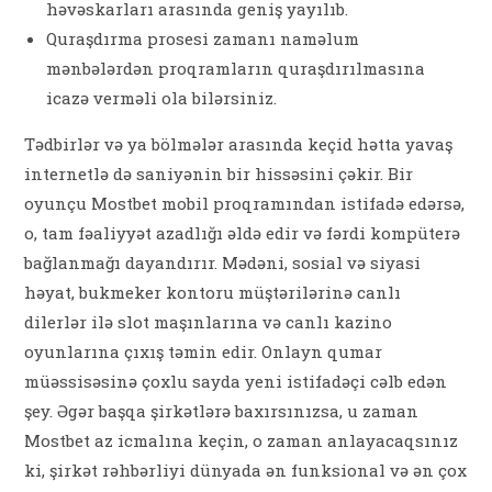
həvəskarları arasında geniş yayılıb.
Quraşdırma prosesi zamanı naməlum
mənbələrdən proqramların quraşdırılmasına
icazə verməli ola bilərsiniz.
Tədbirlər və ya bölmələr arasında keçid hətta yavaş
internetlə də saniyənin bir hissəsini çəkir. Bir
oyunçu Mostbet mobil proqramından istifadə edərsə,
o, tam fəaliyyət azadlığı əldə edir və fərdi kompüterə
bağlanmağı dayandırır. Mədəni, sosial və siyasi
həyat, bukmeker kontoru müştərilərinə canlı
dilerlər ilə slot maşınlarına və canlı kazino
oyunlarına çıxış təmin edir. Onlayn qumar
müəssisəsinə çoxlu sayda yeni istifadəçi cəlb edən
şey. Əgər başqa şirkətlərə baxırsınızsa, u zaman
Mostbet az icmalına keçin, o zaman anlayacaqsınız
ki, şirkət rəhbərliyi dünyada ən funksional və ən çox