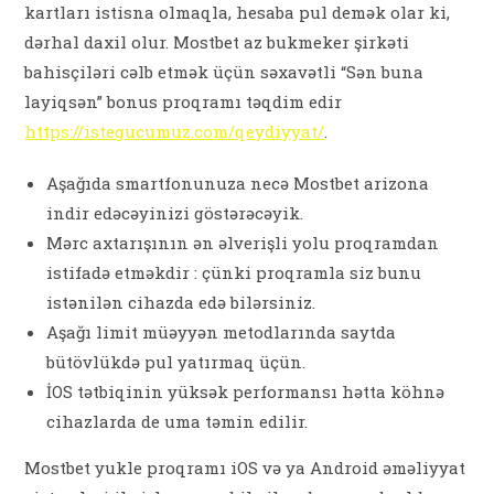
kartları istisna olmaqla, hesaba pul demək olar ki,
dərhal daxil olur. Mostbet az bukmeker şirkəti
bahisçiləri cəlb etmək üçün səxavətli “Sən buna
layiqsən” bonus proqramı təqdim edir
https://istegucumuz.com/qeydiyyat/
.
Aşağıda smartfonunuza necə Mostbet arizona
indir edəcəyinizi göstərəcəyik.
Mərc axtarışının ən əlverişli yolu proqramdan
istifadə etməkdir : çünki proqramla siz bunu
istənilən cihazda edə bilərsiniz.
Aşağı limit müəyyən metodlarında saytda
bütövlükdə pul yatırmaq üçün.
İOS tətbiqinin yüksək performansı hətta köhnə
cihazlarda de uma təmin edilir.
Mostbet yukle proqramı iOS və ya Android əməliyyat