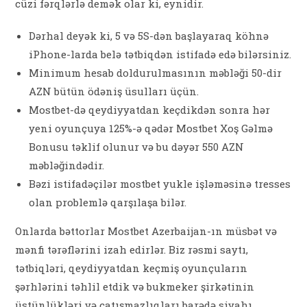
cüzi fərqlərlə demək olar ki, eynidir.
Dərhal deyək ki, 5 və 5S-dən başlayaraq köhnə
iPhone-larda belə tətbiqdən istifadə edə bilərsiniz.
Minimum hesab doldurulmasının məbləği 50-dir
AZN bütün ödəniş üsulları üçün.
Mostbet-də qeydiyyatdan keçdikdən sonra hər
yeni oyunçuya 125%-ə qədər Mostbet Xoş Gəlmə
Bonusu təklif olunur və bu dəyər 550 AZN
məbləğindədir.
Bəzi istifadəçilər mostbet yukle işləməsinə tresses
olan problemlə qarşılaşa bilər.
Onlarda bəttorlar Mostbet Azerbaijan-ın müsbət və
mənfi tərəflərini izah edirlər. Biz rəsmi saytı,
tətbiqləri, qeydiyyatdan keçmiş oyunçuların
şərhlərini təhlil etdik və bukmeker şirkətinin
üstünlükləri və çatışmazlıqları barədə siyahı