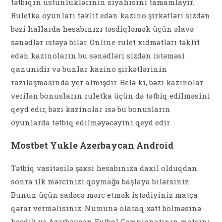
tətbiqin üstünlüklərinin siyahısını tamamlayır.
Ruletka oyunları təklif edən kazino şirkətləri sizdən
bəzi hallarda hesabınızı təsdiqləmək üçün əlavə
sənədlər istəyə bilər. Online rulet xidmətləri təklif
edən kazinoların bu sənədləri sizdən istəməsi
qanunidir və bunlar kazino şirkətlərinin
razılaşmasında yer almışdır. Belə ki, bəzi kazinolar
verilən bonusların ruletka üçün də tətbiq edilməsini
qeyd edir, bəzi kazinolar isə bu bonusların
oyunlarda tətbiq edilməyəcəyini qeyd edir.
Mostbet Yukle Azerbaycan Android
Tətbiq vasitəsilə şəxsi hesabınıza daxil olduqdan
sonra ilk mərcinizi qoymağa başlaya bilərsiniz.
Bunun üçün sadəcə mərc etmək istədiyiniz matça
qərar verməlisiniz. Nümunə olaraq xətt bölməsinə
keçdik və Azərbaycan Futbol Çempionatının matçını