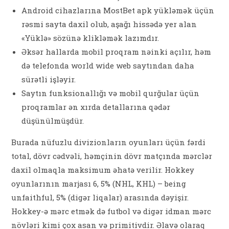
Android cihazlarına MostBet apk yükləmək üçün
rəsmi sayta daxil olub, aşağı hissədə yer alan
«Yüklə» sözünə klikləmək lazımdır.
Əksər hallarda mobil proqram nəinki açılır, həm
də telefonda world wide web saytından daha
sürətli işləyir.
Saytın funksionallığı və mobil qurğular üçün
proqramlar ən xırda detallarına qədər
düşünülmüşdür.
Burada nüfuzlu divizionların oyunları üçün fərdi
total, dövr cədvəli, həmçinin dövr matçında mərclər
daxil olmaqla maksimum əhatə verilir. Hokkey
oyunlarının marjası 6, 5% (NHL, KHL) – being
unfaithful, 5% (digər liqalar) arasında dəyişir.
Hokkey-ə mərc etmək də futbol və digər idman mərc
növləri kimi çox asan və primitivdir. Əlavə olaraq