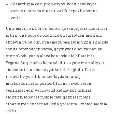
Göstərdiyim cari promosyon kodu qeydiyyat
zamanı istifadə olunur və ilk depozitə bonus
verir.
Unutmayın ki, hər bir bonus qazandığınız mərcinizi
artırır, ona görə də özünüzü bu fürsətdən məhrum
etməyin və bu gün oynamağa başlayın! Sizin əlinizdə
bonus promokodu varsa, qeydiyyat olan zaman bu
promokodu yazıb əlavə bonusda ala bilərsiniz.
Yeganə fərq mənbə kodundadır və yalnız əməliyyat
sistemlərinin xüsusiyyətləri ilə bağlıdır. Daim
innovativ yeniliklərdən faydalanaraq
müştərilərimizin gözləntilərinə cavab verən
yeniliklər edir və mövcud xidmətləri inkişaf
etdiririk. Mostbet mobile tətbiqetməsi mobil
cihazınızda endirmək üçün yalnızca 1 metod təqdim
edilir.