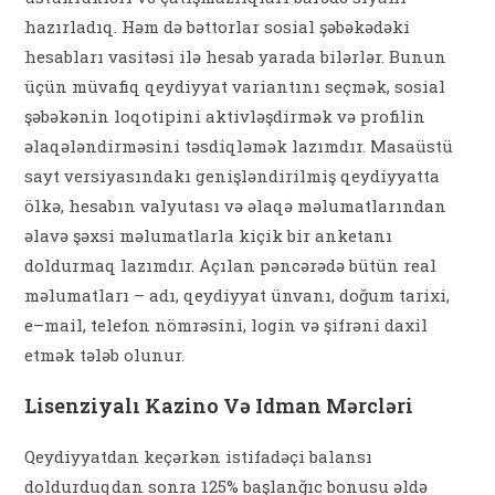
hazırladıq. Həm də bəttorlar sosial şəbəkədəki
hesabları vasitəsi ilə hesab yarada bilərlər. Bunun
üçün müvafiq qeydiyyat variantını seçmək, sosial
şəbəkənin loqotipini aktivləşdirmək və profilin
əlaqələndirməsini təsdiqləmək lazımdır. Masaüstü
sayt versiyasındakı genişləndirilmiş qeydiyyatta
ölkə, hesabın valyutası və əlaqə məlumatlarından
əlavə şəxsi məlumatlarla kiçik bir anketanı
doldurmaq lazımdır. Açılan pəncərədə bütün real
məlumatları – adı, qeydiyyat ünvanı, doğum tarixi,
e–mail, telefon nömrəsini, login və şifrəni daxil
etmək tələb olunur.
Lisenziyalı Kazino Və Idman Mərcləri
Qeydiyyatdan keçərkən istifadəçi balansı
doldurduqdan sonra 125% başlanğıc bonusu əldə