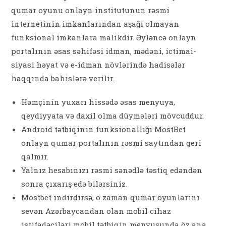
qumar oyunu onlayn institutunun rəsmi
internetinin imkanlarından aşağı olmayan
funksional imkanlara malikdir. Əyləncə onlayn
portalının əsas səhifəsi idman, mədəni, ictimai-
siyasi həyat və e-idman növlərində hadisələr
haqqında bahislərə verilir.
Həmçinin yuxarı hissədə əsas menyuya,
qeydiyyata və daxil olma düymələri mövcuddur.
Android tətbiqinin funksionallığı MostBet
onlayn qumar portalının rəsmi saytından geri
qalmır.
Yalnız hesabınızı rəsmi sənədlə təstiq edəndən
sonra çıxarış edə bilərsiniz.
Mostbet indirdirsə, o zaman qumar oyunlarını
sevən Azərbaycandan olan mobil cihaz
istifadəçiləri mobil tətbiqin menyusunda öz ana