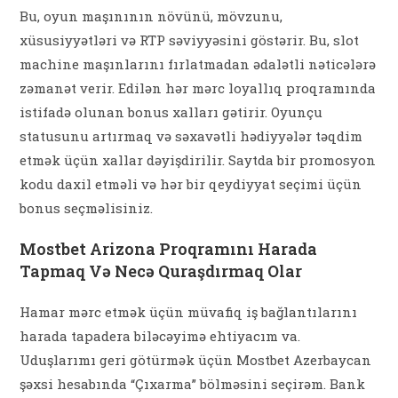
Bu, oyun maşınının növünü, mövzunu,
xüsusiyyətləri və RTP səviyyəsini göstərir. Bu, slot
machine maşınlarını fırlatmadan ədalətli nəticələrə
zəmanət verir. Edilən hər mərc loyallıq proqramında
istifadə olunan bonus xalları gətirir. Oyunçu
statusunu artırmaq və səxavətli hədiyyələr təqdim
etmək üçün xallar dəyişdirilir. Saytda bir promosyon
kodu daxil etməli və hər bir qeydiyyat seçimi üçün
bonus seçməlisiniz.
Mostbet Arizona Proqramını Harada
Tapmaq Və Necə Quraşdırmaq Olar
Hamar mərc etmək üçün müvafiq iş bağlantılarını
harada tapadera biləcəyimə ehtiyacım va.
Uduşlarımı geri götürmək üçün Mostbet Azerbaycan
şəxsi hesabında “Çıxarma” bölməsini seçirəm. Bank