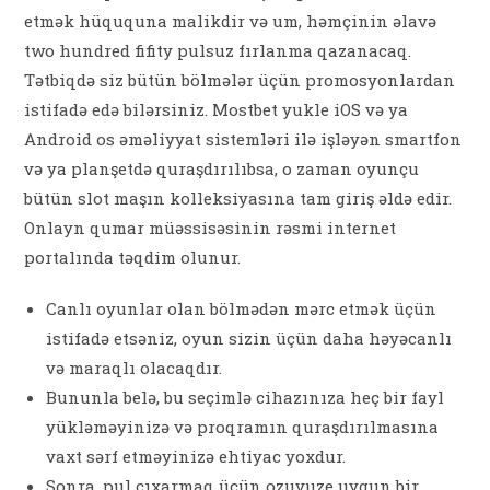
etmək hüququna malikdir və um, həmçinin əlavə
two hundred fifity pulsuz fırlanma qazanacaq.
Tətbiqdə siz bütün bölmələr üçün promosyonlardan
istifadə edə bilərsiniz. Mostbet yukle iOS və ya
Android os əməliyyat sistemləri ilə işləyən smartfon
və ya planşetdə quraşdırılıbsa, o zaman oyunçu
bütün slot maşın kolleksiyasına tam giriş əldə edir.
Onlayn qumar müəssisəsinin rəsmi internet
portalında təqdim olunur.
Canlı oyunlar olan bölmədən mərc etmək üçün
istifadə etsəniz, oyun sizin üçün daha həyəcanlı
və maraqlı olacaqdır.
Bununla belə, bu seçimlə cihazınıza heç bir fayl
yükləməyinizə və proqramın quraşdırılmasına
vaxt sərf etməyinizə ehtiyac yoxdur.
Sonra, pul çıxarmaq üçün ozuvuze uygun bir