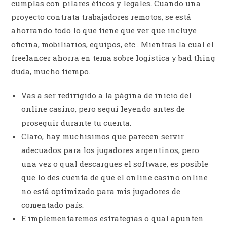
cumplas con pilares éticos y legales. Cuando una
proyecto contrata trabajadores remotos, se está
ahorrando todo lo que tiene que ver que incluye
oficina, mobiliarios, equipos, etc . Mientras la cual el
freelancer ahorra en tema sobre logística y bad thing
duda, mucho tiempo.
Vas a ser redirigido a la página de inicio del
online casino, pero seguí leyendo antes de
proseguir durante tu cuenta.
Claro, hay muchisimos que parecen servir
adecuados para los jugadores argentinos, pero
una vez o qual descargues el software, es posible
que lo des cuenta de que el online casino online
no está optimizado para mis jugadores de
comentado país.
E implementaremos estrategias o qual apunten