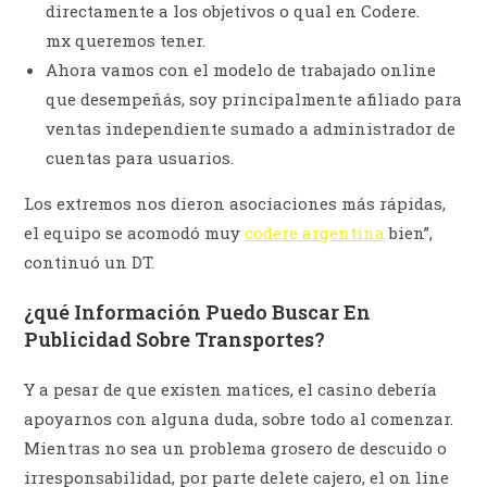
directamente a los objetivos o qual en Codere.
mx queremos tener.
Ahora vamos con el modelo de trabajado online
que desempeñás, soy principalmente afiliado para
ventas independiente sumado a administrador de
cuentas para usuarios.
Los extremos nos dieron asociaciones más rápidas,
el equipo se acomodó muy
codere argentina
bien”,
continuó un DT.
¿qué Información Puedo Buscar En
Publicidad Sobre Transportes?
Y a pesar de que existen matices, el casino debería
apoyarnos con alguna duda, sobre todo al comenzar.
Mientras no sea un problema grosero de descuido o
irresponsabilidad, por parte delete cajero, el on line