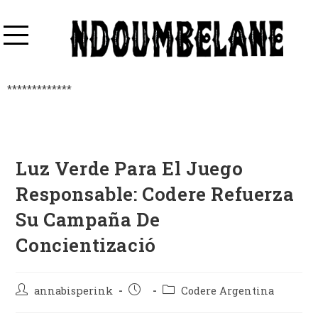
*************
Luz Verde Para El Juego
Responsable: Codere Refuerza
Su Campaña De
Concientizació
annabisperink
Codere Argentina