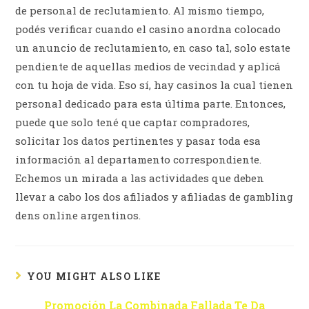
de personal de reclutamiento. Al mismo tiempo,
podés verificar cuando el casino anordna colocado
un anuncio de reclutamiento, en caso tal, solo estate
pendiente de aquellas medios de vecindad y aplicá
con tu hoja de vida. Eso sí, hay casinos la cual tienen
personal dedicado para esta última parte. Entonces,
puede que solo tené que captar compradores,
solicitar los datos pertinentes y pasar toda esa
información al departamento correspondiente.
Echemos un mirada a las actividades que deben
llevar a cabo los dos afiliados y afiliadas de gambling
dens online argentinos.
YOU MIGHT ALSO LIKE
Promoción La Combinada Fallada Te Da