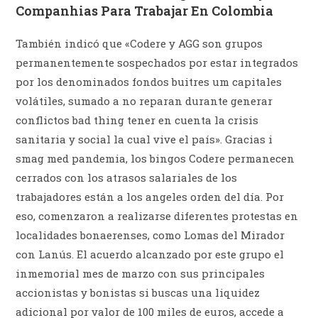
Companhias Para Trabajar En Colombia
También indicó que «Codere y AGG son grupos
permanentemente sospechados por estar integrados
por los denominados fondos buitres um capitales
volátiles, sumado a no reparan durante generar
conflictos bad thing tener en cuenta la crisis
sanitaria y social la cual vive el país». Gracias i
smag med pandemia, los bingos Codere permanecen
cerrados con los atrasos salariales de los
trabajadores están a los angeles orden del día. Por
eso, comenzaron a realizarse diferentes protestas en
localidades bonaerenses, como Lomas del Mirador
con Lanús. El acuerdo alcanzado por este grupo el
inmemorial mes de marzo con sus principales
accionistas y bonistas si buscas una liquidez
adicional por valor de 100 miles de euros, accede a