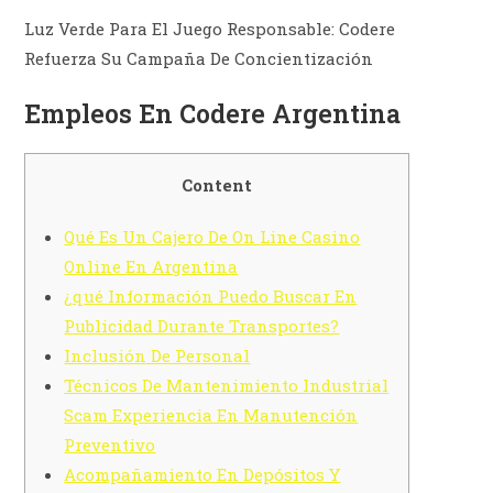
Luz Verde Para El Juego Responsable: Codere
Refuerza Su Campaña De Concientización
Empleos En Codere Argentina
Content
Qué Es Un Cajero De On Line Casino
Online En Argentina
¿qué Información Puedo Buscar En
Publicidad Durante Transportes?
Inclusión De Personal
Técnicos De Mantenimiento Industrial
Scam Experiencia En Manutención
Preventivo
Acompañamiento En Depósitos Y