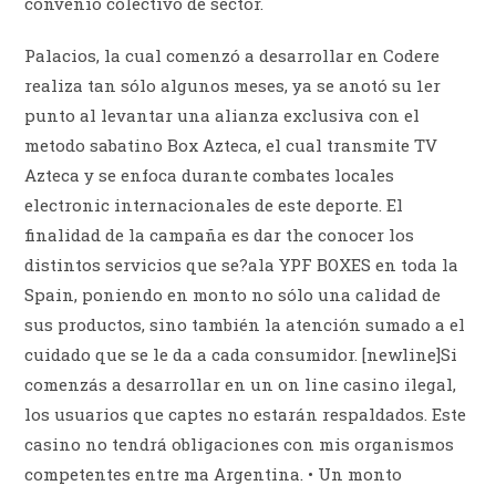
convenio colectivo de sector.
Palacios, la cual comenzó a desarrollar en Codere
realiza tan sólo algunos meses, ya se anotó su 1er
punto al levantar una alianza exclusiva con el
metodo sabatino Box Azteca, el cual transmite TV
Azteca y se enfoca durante combates locales
electronic internacionales de este deporte. El
finalidad de la campaña es dar the conocer los
distintos servicios que se?ala YPF BOXES en toda la
Spain, poniendo en monto no sólo una calidad de
sus productos, sino también la atención sumado a el
cuidado que se le da a cada consumidor. [newline]Si
comenzás a desarrollar en un on line casino ilegal,
los usuarios que captes no estarán respaldados. Este
casino no tendrá obligaciones con mis organismos
competentes entre ma Argentina. • Un monto