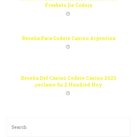
Freebets De Codere
Reseña Para Codere Casino Argentina
Reseña Del Casino Codere Casino 2023
¡reclame Su 2 Hundred Hoy