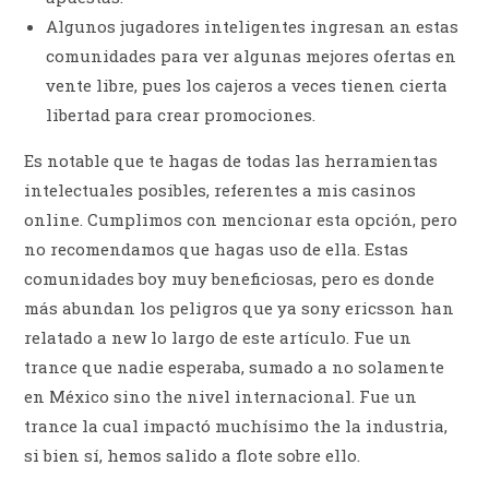
Algunos jugadores inteligentes ingresan an estas
comunidades para ver algunas mejores ofertas en
vente libre, pues los cajeros a veces tienen cierta
libertad para crear promociones.
Es notable que te hagas de todas las herramientas
intelectuales posibles, referentes a mis casinos
online. Cumplimos con mencionar esta opción, pero
no recomendamos que hagas uso de ella. Estas
comunidades boy muy beneficiosas, pero es donde
más abundan los peligros que ya sony ericsson han
relatado a new lo largo de este artículo. Fue un
trance que nadie esperaba, sumado a no solamente
en México sino the nivel internacional. Fue un
trance la cual impactó muchísimo the la industria,
si bien sí, hemos salido a flote sobre ello.