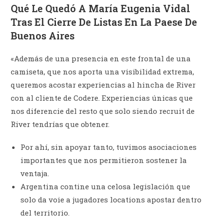
Qué Le Quedó A María Eugenia Vidal
Tras El Cierre De Listas En La Paese De
Buenos Aires
«Además de una presencia en este frontal de una
camiseta, que nos aporta una visibilidad extrema,
queremos acostar experiencias al hincha de River
con al cliente de Codere. Experiencias únicas que
nos diferencie del resto que solo siendo recruit de
River tendrías que obtener.
Por ahí, sin apoyar tanto, tuvimos asociaciones
importantes que nos permitieron sostener la
ventaja.
Argentina contine una celosa legislación que
solo da voie a jugadores locations apostar dentro
del territorio.