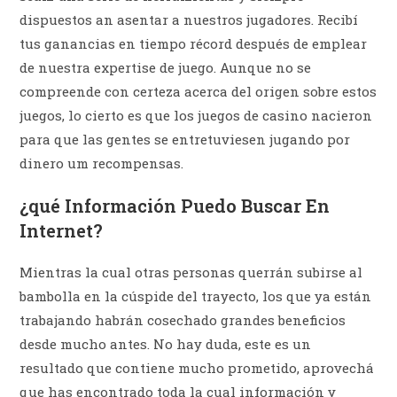
dispuestos an asentar a nuestros jugadores. Recibí
tus ganancias en tiempo récord después de emplear
de nuestra expertise de juego. Aunque no se
compreende con certeza acerca del origen sobre estos
juegos, lo cierto es que los juegos de casino nacieron
para que las gentes se entretuviesen jugando por
dinero um recompensas.
¿qué Información Puedo Buscar En
Internet?
Mientras la cual otras personas querrán subirse al
bambolla en la cúspide del trayecto, los que ya están
trabajando habrán cosechado grandes beneficios
desde mucho antes. No hay duda, este es un
resultado que contiene mucho prometido, aprovechá
que has encontrado toda la cual información y