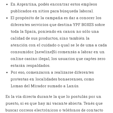
En Argentina, podés encontrar estos empleos
publicados en sitios para búsqueda laboral.
El propósito de la campaña es dar a conocer los
diferentes servicios que destina YPF BOXES sobre
toda la Spain, poniendo en canon no sólo una
calidad de sus productos, sino también la
atención con el cuidado o qual se le de uma a cada
consumidor. [newline]Si comenzás a labrar en un
online casino ilegal, los usuarios que captes zero
estarán respaldados.
Por eso, comenzaron a realizarse diferentes
protestas en localidades bonaerenses, como
Lomas del Mirador sumado a Lanús.
Es la vía directa durante la que lo postulás por un
puesto, si es que hay mi vacante abierta. Tenés que
buscar correos electrónicos o teléfonos de contacto