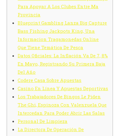
Para Apoyar A Los Clubes Entre Ma
Provincia
Blueprint Gambling Lanza Big Capture
Bass Fishing Jackpots King, Una
Informacion Tragamonedas Online
Que Tiene Temática De Pesca
Datos Oficiales: La Inflación Va De 7, 8%
En Mayo, Registrando Su Primera Baja
Del Año
Codere Casa Sobre Apuestas
Casino En Línea Y Apuestas Deportivas
Los Trabajadores De Bingos Le Piden
The Ghi, Espinoza Con Valenzuela Que
Intercedan Para Poder Abrir Las Salas
Personal De Limpieza
La Directora De Operación De