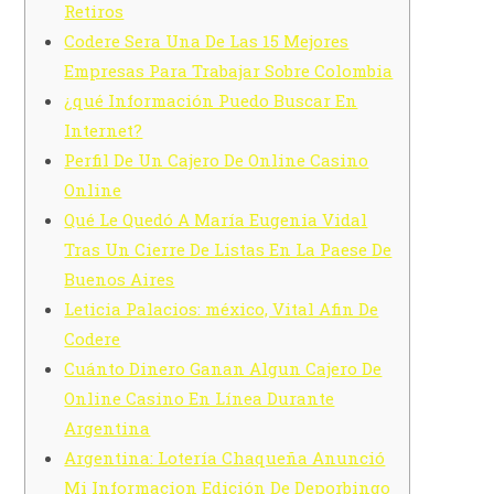
Retiros
Codere Sera Una De Las 15 Mejores
Empresas Para Trabajar Sobre Colombia
¿qué Información Puedo Buscar En
Internet?
Perfil De Un Cajero De Online Casino
Online
Qué Le Quedó A María Eugenia Vidal
Tras Un Cierre De Listas En La Paese De
Buenos Aires
Leticia Palacios: méxico, Vital Afin De
Codere
Cuánto Dinero Ganan Algun Cajero De
Online Casino En Línea Durante
Argentina
Argentina: Lotería Chaqueña Anunció
Mi Informacion Edición De Deporbingo