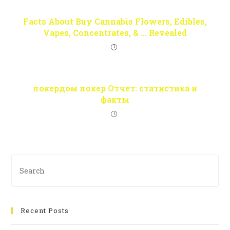
Facts About Buy Cannabis Flowers, Edibles,
Vapes, Concentrates, & … Revealed
покердом покер Отчет: статистика и
факты
Recent Posts