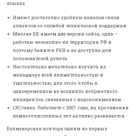
языках.
Имеют достаточно удобную каналов связи
клиентов со службой технической поддержки.
Многие БК имеем две версии сайта, одна –
работаю незаконно на территории РФ и
поэтому банится РКН а не доступна дли
пользователей рунета.
Настоятельно желательно изучить их
менаджеру всей внимательностью и
тщательностью, для этого чтобы в
одновременном не возникло неприятного
инцидентов, связанных с недопониманием.
1XСтавка. Работаете с 2007 года, на протяжении
немногочисленных лет активно развивается.
Букмекерская контора одним из первых