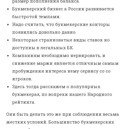
размер пополнения баланса.
Букмекерский бизнес а России развивается
быстротой темпами.
Надо считать, что букмекерские конторы
появились довольно давно.
Некоторые странноватые виды ставок но
доступны в легальных БК.
Компаниям необходимо нервировать, и
снижение маржи является отличным самым
пробуждения интереса нему сервису со со
игроков.
Здесь тогда расскажем о популярных
букмекерах, по вопреки нашего Народного
рейтинга.
Они быть делать это же при соблюдении весьма
жестких условий. Большинство букмекерских