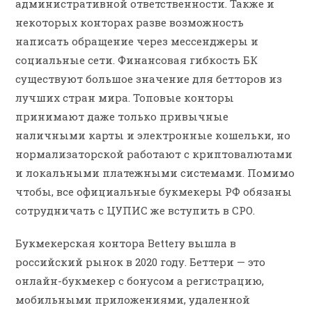
административной ответственности. Также и
некоторых конторах разве возможность
написать обращение через мессенджеры и
социальные сети. Финансовая гибкость БК
существуют большое значение для бетторов из
лучших стран мира. Топовые конторы
принимают даже только привычные
наличными карты и электронные кошельки, но
нормализаторской работают с криптовалютами
и локальными платежными системами. Помимо
чтобы, все официальные букмекеры РФ обязаны
сотрудничать с ЦУПИС же вступить в СРО.
Букмекерская контора Bettery вышла в
российский рынок в 2020 году. Беттери — это
онлайн-букмекер с бонусом а регистрацию,
мобильными приложениями, удаленной