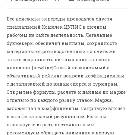
Все денежные переводы проводятся спустя
специальный Кошелек ЦУПИС в личном
рабочем на сайте деятельность. Легальные
букмекеры обеспечит выплаты, сохранность
материальнопроизводственных на счете, же
также сохранность личных данных своих
клиентов. [newline]Самый независимый а
объективный рейтинг вопреки коэффициентам
с детализацией по видам спорта и турнирам.
Открытые формулы расчета и данные по марже
отдельно по каждого рынку ставок. Маржа,
заложенная в коэффициенты, напрямую влияет
в ваш финансовый результатом. Если вы
планируете играть постоянно, а мы
рекомендуем обращать внимание в первую