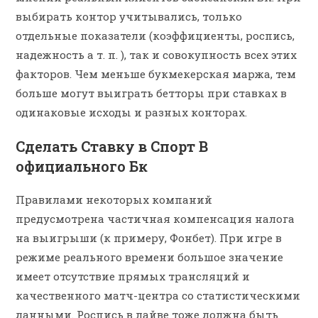
выбирать контор учитывались, только
отдельные показатели (коэффициенты, роспись,
надежность а т. п. ), так и совокупность всех этих
факторов. Чем меньше букмекерская маржа, тем
больше могут выиграть бетторы при ставках в
одинаковые исходы и разных конторах.
Сделать Ставку в Спорт В
официального Бк
Правилами некоторых компаний
предусмотрена частичная компенсация налога
на выигрыши (к примеру, Фонбет). При игре в
режиме реального времени большое значение
имеет отсутствие прямых трансляций и
качественного матч-центра со статистическими
данными. Роспись в лайве тоже должна быть