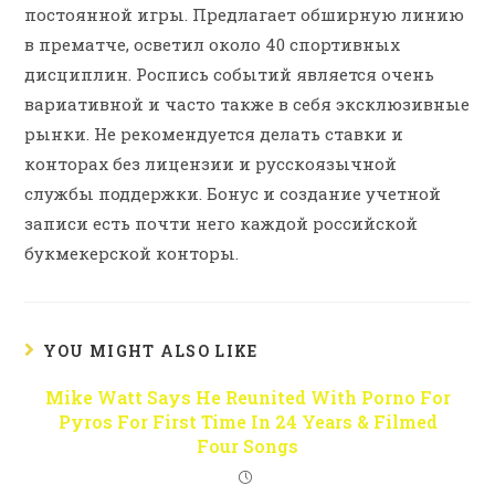
постоянной игры. Предлагает обширную линию
в прематче, осветил около 40 спортивных
дисциплин. Роспись событий является очень
вариативной и часто также в себя эксклюзивные
рынки. Не рекомендуется делать ставки и
конторах без лицензии и русскоязычной
службы поддержки. Бонус и создание учетной
записи есть почти него каждой российской
букмекерской конторы.
YOU MIGHT ALSO LIKE
Mike Watt Says He Reunited With Porno For
Pyros For First Time In 24 Years & Filmed
Four Songs