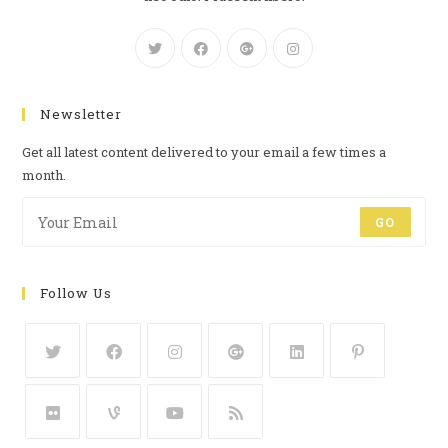
Newsletter
Get all latest content delivered to your email a few times a
month.
GO
Follow Us