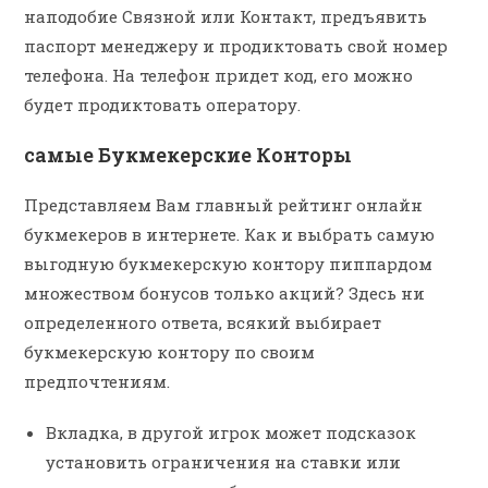
наподобие Связной или Контакт, предъявить
паспорт менеджеру и продиктовать свой номер
телефона. На телефон придет код, его можно
будет продиктовать оператору.
самые Букмекерские Конторы
Представляем Вам главный рейтинг онлайн
букмекеров в интернете. Как и выбрать самую
выгодную букмекерскую контору пиппардом
множеством бонусов только акций? Здесь ни
определенного ответа, всякий выбирает
букмекерскую контору по своим
предпочтениям.
Вкладка, в другой игрок может подсказок
установить ограничения на ставки или