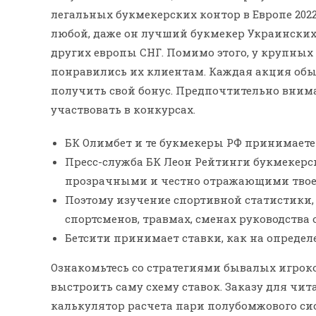
легальных букмекерских контор в Европе 2022
любой, даже он лучший букмекер Украинских,
других европы СНГ. Помимо этого, у крупных
понравились их клиентам. Каждая акция обы
получить свой бонус. Предпочтительно вним
участвовать в конкурсах.
БК Олимбет и те букмекеры РФ принимаете
Пресс-служба БК Леон Рейтинги букмекерс
прозрачными и честно отражающими твое 
Поэтому изучение спортивной статистики, 
спортсменов, травмах, сменах руководства 
Бетсити принимает ставки, как на определ
Ознакомьтесь со стратегиями бывалых игрок
выстроить саму схему ставок. Заказу для чит
калькулятор расчета пари полубомжового сис