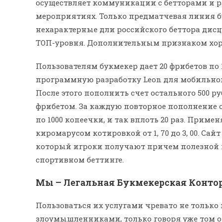
осуществляет коммуникации с бетторами и 
мероприятиях. Только предматчевая линия бу
нехарактерные дли российского беттора дис
ТОП-уровня. Дополнительным признаком хор
Пользователям букмекер дает 20 фрибетов по 
программную разработку Leon для мобильног
После этого пополнить счет остального 500 руб
фрибетом. За каждую повторное пополнение о
по 1000 копеечки, и так вплоть 20 раз. Прим
киромарусом котировкой от 1, 70 до 3, 00. Сай
который игроки получают причем полезной 
спортивном беттинге.
Мы – Легальная Букмекерская Конто
Пользоваться их услугами чревато не только
злоумышленниками, только говоря уже том от