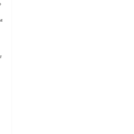
ю
ем
т