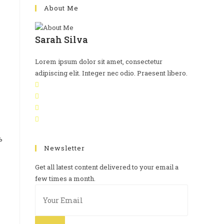
About Me
Sarah Silva
Lorem ipsum dolor sit amet, consectetur
adipiscing elit. Integer nec odio. Praesent libero.
ь
Newsletter
Get all latest content delivered to your email a
few times a month.