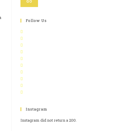
GO
а
Follow Us
Instagram
Instagram did not return a 200.