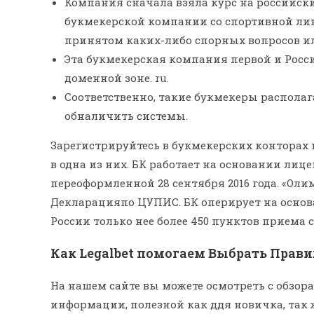
Компания сначала взяла курс на российски
букмекерской компании со спортивной лин
принятом каких-либо спорных вопросов ил
Эта букмекерская компания первой и Росси
доменной зоне. ru.
Соответственно, такие букмекеры распол
обналичить системы.
Зарегистрируйтесь в букмeкерских конторах
в одна из них. БК работает на основании лице
переоформленной 28 сентября 2016 года. «Ол
Декларацияпо ЦУПИС. БК оперирует на основан
России только нее более 450 пунктов приема 
Как Legalbet помогаем Выбрать Прав
На нашем сайте вы можете осмотреть с обзор
информации, полезной как ддя новичка, так 