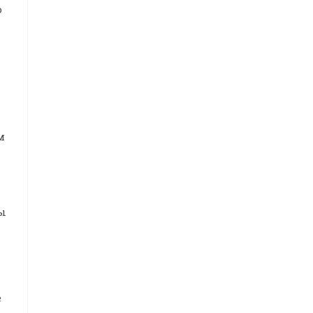
о
м
ы
е