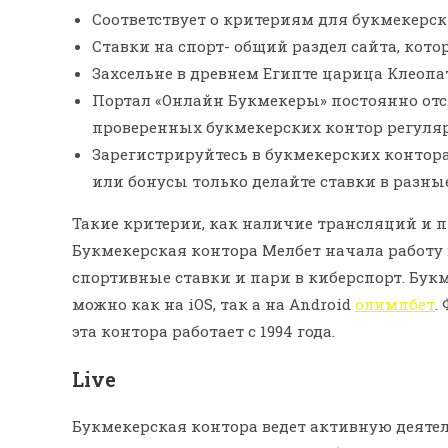
Соответствует о критериям для букмекерск
Ставки на спорт- общий раздел сайта, кото
Захсельне в древнем Египте царица Клеоп
Портал «Онлайн Букмекеры» постоянно отс
проверенных букмекерских контор регуляр
Зарегистрируйтесь в букмeкерских контор
или бонусы только делайте ставки в разн
Такие критерии, как наличие трансляций и п
Букмекерская контора Мелбет начала работу 
спортивные ставки и пари в киберспорт. Бук
можно как на iOS, так а на Android
олимпбет
.
эта контора работает с 1994 года.
Live
Букмекерская контора ведет активную деятел