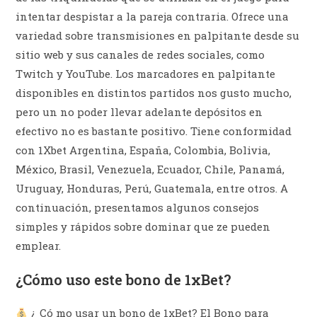
intentar despistar a la pareja contraria. Ofrece una
variedad sobre transmisiones en palpitante desde su
sitio web y sus canales de redes sociales, como
Twitch y YouTube. Los marcadores en palpitante
disponibles en distintos partidos nos gusto mucho,
pero un no poder llevar adelante depósitos en
efectivo no es bastante positivo. Tiene conformidad
con 1Xbet Argentina, España, Colombia, Bolivia,
México, Brasil, Venezuela, Ecuador, Chile, Panamá,
Uruguay, Honduras, Perú, Guatemala, entre otros. A
continuación, presentamos algunos consejos
simples y rápidos sobre dominar que ze pueden
emplear.
¿Cómo uso este bono de 1xBet?
¿ Có mo usar un bono de 1xBet? El Bono para