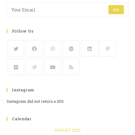
GO
Follow Us
Instagram
Instagram did not return a 200.
Calendar
AUGUST 2026