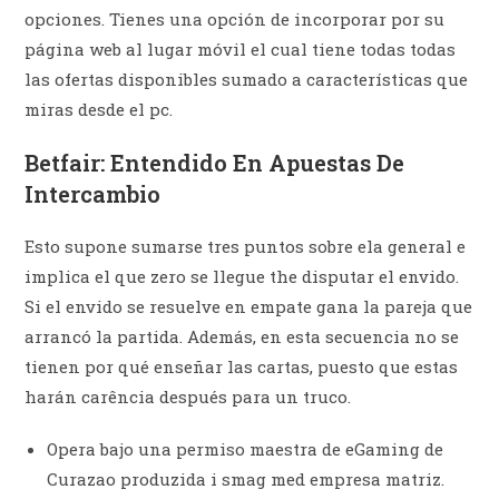
opciones. Tienes una opción de incorporar por su
página web al lugar móvil el cual tiene todas todas
las ofertas disponibles sumado a características que
miras desde el pc.
Betfair: Entendido En Apuestas De
Intercambio
Esto supone sumarse tres puntos sobre ela general e
implica el que zero se llegue the disputar el envido.
Si el envido se resuelve en empate gana la pareja que
arrancó la partida. Además, en esta secuencia no se
tienen por qué enseñar las cartas, puesto que estas
harán carência después para un truco.
Opera bajo una permiso maestra de eGaming de
Curazao produzida i smag med empresa matriz.