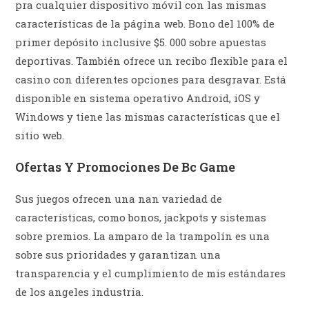
pra cualquier dispositivo móvil con las mismas
características de la página web. Bono del 100% de
primer depósito inclusive $5. 000 sobre apuestas
deportivas. También ofrece un recibo flexible para el
casino con diferentes opciones para desgravar. Está
disponible en sistema operativo Android, iOS y
Windows y tiene las mismas características que el
sitio web.
Ofertas Y Promociones De Bc Game
Sus juegos ofrecen una nan variedad de
características, como bonos, jackpots y sistemas
sobre premios. La amparo de la trampolín es una
sobre sus prioridades y garantizan una
transparencia y el cumplimiento de mis estándares
de los angeles industria.