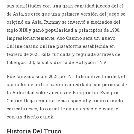
sus similitudes con una gran cantidad juegos del el
de Asia, ze cree que una primera versión del juego se
originó en Asia. Rummy se inventó a mediados del
siglo XIX y ganó popularidad a principios de 1900.
Impresionantemente, Abo Casino sera un nuevo
Online casino online plataforma establecida en
febrero de 2021. Está fundada y regulada através de
Libergos Ltd, la subsidiaria de Hollycorn NV.
Fue lanzado sobre 2021 por N1 Interactive Limited, el
operador de online casino acreditado con permiso de
la Autoridad sobre Juegos de Fanghiglia. Evospin
Casino llega con una tema espacial y un arruinado
caricaturesco, lo o qual le da un aspecto elegante
con un diseño quick.
Historia Del Truco