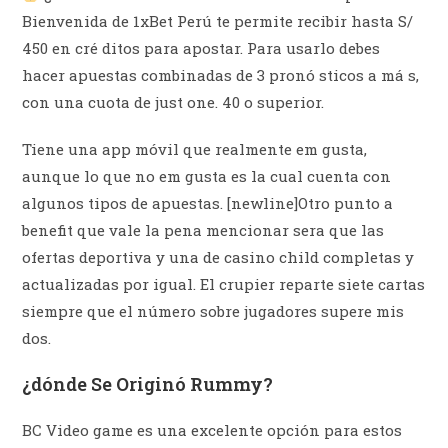
Bienvenida de 1xBet Perú te permite recibir hasta S/
450 en cré ditos para apostar. Para usarlo debes
hacer apuestas combinadas de 3 pronó sticos a má s,
con una cuota de just one. 40 o superior.
Tiene una app móvil que realmente em gusta,
aunque lo que no em gusta es la cual cuenta con
algunos tipos de apuestas. [newline]Otro punto a
benefit que vale la pena mencionar sera que las
ofertas deportiva y una de casino child completas y
actualizadas por igual. El crupier reparte siete cartas
siempre que el número sobre jugadores supere mis
dos.
¿dónde Se Originó Rummy?
BC Video game es una excelente opción para estos