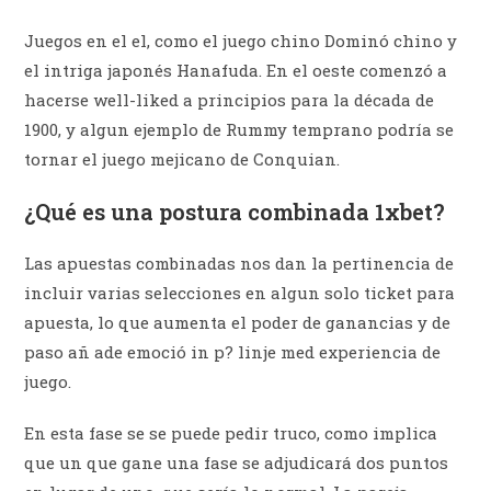
Juegos en el el, como el juego chino Dominó chino y
el intriga japonés Hanafuda. En el oeste comenzó a
hacerse well-liked a principios para la década de
1900, y algun ejemplo de Rummy temprano podría se
tornar el juego mejicano de Conquian.
¿Qué es una postura combinada 1xbet?
Las apuestas combinadas nos dan la pertinencia de
incluir varias selecciones en algun solo ticket para
apuesta, lo que aumenta el poder de ganancias y de
paso añ ade emoció in p? linje med experiencia de
juego.
En esta fase se se puede pedir truco, como implica
que un que gane una fase se adjudicará dos puntos