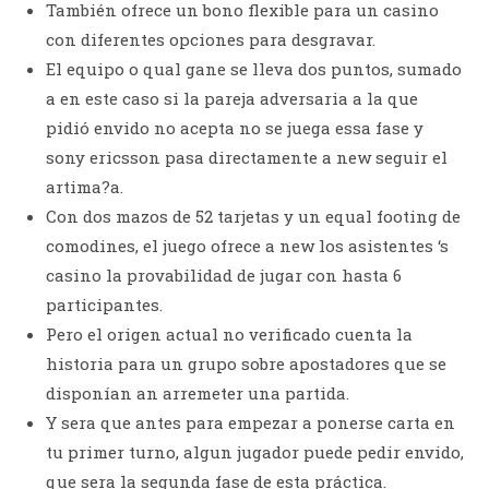
También ofrece un bono flexible para un casino
con diferentes opciones para desgravar.
El equipo o qual gane se lleva dos puntos, sumado
a en este caso si la pareja adversaria a la que
pidió envido no acepta no se juega essa fase y
sony ericsson pasa directamente a new seguir el
artima?a.
Con dos mazos de 52 tarjetas y un equal footing de
comodines, el juego ofrece a new los asistentes ‘s
casino la provabilidad de jugar con hasta 6
participantes.
Pero el origen actual no verificado cuenta la
historia para un grupo sobre apostadores que se
disponían an arremeter una partida.
Y sera que antes para empezar a ponerse carta en
tu primer turno, algun jugador puede pedir envido,
que sera la segunda fase de esta práctica.