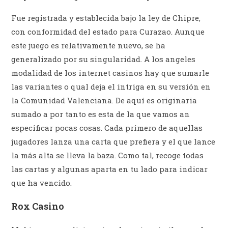
Fue registrada y establecida bajo la ley de Chipre,
con conformidad del estado para Curazao. Aunque
este juego es relativamente nuevo, se ha
generalizado por su singularidad. A los angeles
modalidad de los internet casinos hay que sumarle
las variantes o qual deja el intriga en su versión en
la Comunidad Valenciana. De aquí es originaria
sumado a por tanto es esta de la que vamos an
especificar pocas cosas. Cada primero de aquellas
jugadores lanza una carta que prefiera y el que lance
la más alta se lleva la baza. Como tal, recoge todas
las cartas y algunas aparta en tu lado para indicar
que ha vencido.
Rox Casino