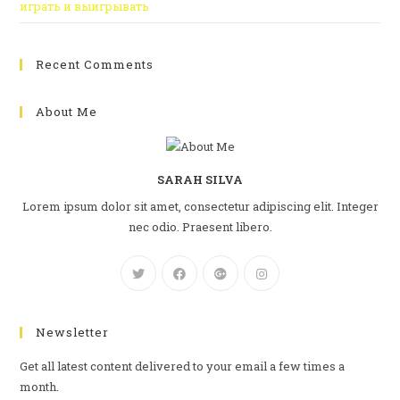
играть и выигрывать
Recent Comments
About Me
SARAH SILVA
Lorem ipsum dolor sit amet, consectetur adipiscing elit. Integer
nec odio. Praesent libero.
Newsletter
Get all latest content delivered to your email a few times a
month.