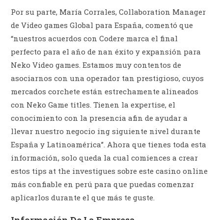
Por su parte, María Corrales, Collaboration Manager
de Video games Global para España, comentó que
“nuestros acuerdos con Codere marca el final
perfecto para el año de nan éxito y expansión para
Neko Video games. Estamos muy contentos de
asociarnos con una operador tan prestigioso, cuyos
mercados corchete están estrechamente alineados
con Neko Game titles. Tienen la expertise, el
conocimiento con la presencia afin de ayudar a
llevar nuestro negocio ing siguiente nivel durante
España y Latinoamérica”. Ahora que tienes toda esta
información, solo queda la cual comiences a crear
estos tips at the investigues sobre este casino online
más confiable en perú para que puedas comenzar
aplicarlos durante el que más te guste.