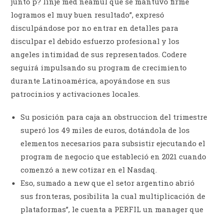
junto p? linje med neamul que se mantuvo firme
logramos el muy buen resultado”, expresó
disculpándose por no entrar en detalles para
disculpar el debido esfuerzo profesional y los
angeles intimidad de sus representados. Codere
seguirá impulsando su program de crecimiento
durante Latinoamérica, apoyándose en sus
patrocinios y activaciones locales.
Su posición para caja an obstruccion del trimestre
superó los 49 miles de euros, dotándola de los
elementos necesarios para subsistir ejecutando el
program de negocio que estableció en 2021 cuando
comenzó a new cotizar en el Nasdaq.
Eso, sumado a new que el setor argentino abrió
sus fronteras, posibilita la cual multiplicación de
plataformas”, le cuenta a PERFIL un manager que