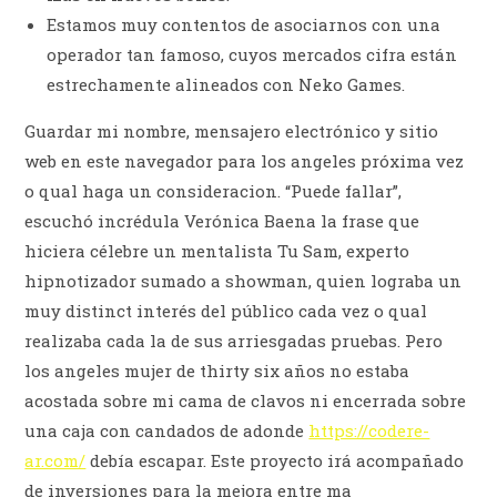
Estamos muy contentos de asociarnos con una
operador tan famoso, cuyos mercados cifra están
estrechamente alineados con Neko Games.
Guardar mi nombre, mensajero electrónico y sitio
web en este navegador para los angeles próxima vez
o qual haga un consideracion. “Puede fallar”,
escuchó incrédula Verónica Baena la frase que
hiciera célebre un mentalista Tu Sam, experto
hipnotizador sumado a showman, quien lograba un
muy distinct interés del público cada vez o qual
realizaba cada la de sus arriesgadas pruebas. Pero
los angeles mujer de thirty six años no estaba
acostada sobre mi cama de clavos ni encerrada sobre
una caja con candados de adonde
https://codere-
ar.com/
debía escapar. Este proyecto irá acompañado
de inversiones para la mejora entre ma