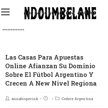
*************
Las Casas Para Apuestas
Online Afianzan Su Dominio
Sobre El Fútbol Argentino Y
Crecen A New Nivel Regiona
annabisperink
Codere Argentina