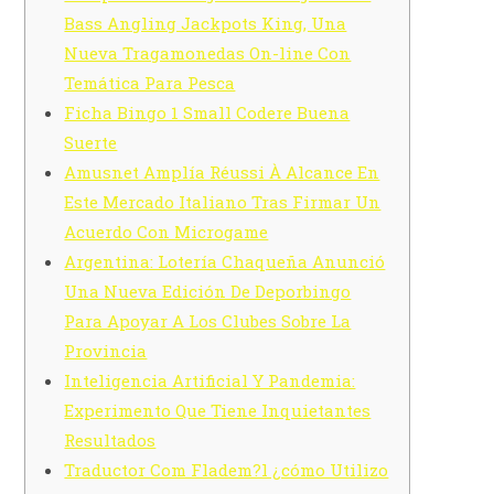
Bass Angling Jackpots King, Una
Nueva Tragamonedas On-line Con
Temática Para Pesca
Ficha Bingo 1 Small Codere Buena
Suerte
Amusnet Amplía Réussi À Alcance En
Este Mercado Italiano Tras Firmar Un
Acuerdo Con Microgame
Argentina: Lotería Chaqueña Anunció
Una Nueva Edición De Deporbingo
Para Apoyar A Los Clubes Sobre La
Provincia
Inteligencia Artificial Y Pandemia:
Experimento Que Tiene Inquietantes
Resultados
Traductor Com Fladem?l ¿cómo Utilizo