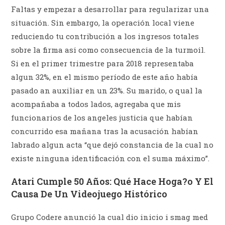
Faltas y empezar a desarrollar para regularizar una
situación. Sin embargo, la operación local viene
reduciendo tu contribución a los ingresos totales
sobre la firma asi como consecuencia de la turmoil.
Si en el primer trimestre para 2018 representaba
algun 32%, en el mismo período de este año había
pasado an auxiliar en un 23%. Su marido, o qual la
acompañaba a todos lados, agregaba que mis
funcionarios de los angeles justicia que habían
concurrido esa mañana tras la acusación habían
labrado algun acta “que dejó constancia de la cual no
existe ninguna identificación con el suma máximo”.
Atari Cumple 50 Años: Qué Hace Hoga?o Y El
Causa De Un Videojuego Histórico
Grupo Codere anunció la cual dio inicio i smag med