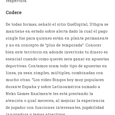
reapertura.
Codere
De todas formas, señaló el sitio QuéDigital, Uthgra se
mantiene en estado sobre alerta dado la cual el pago
single fue para quienes están en planta permanente
y no en concepto de “plus de temporada”. Conocer
bien este territorio en adonde invertirás tu dinero es
esencial cuando como querés sera ganar en apuestas
deportivas. Contamos scam todo tipo de apuestas en
línea, ya sean simples, múltiples, combinadas con
mucho otras. “Los vídeo Bingos boy muy populares
durante España y sobre Latinoamérica sumado a
Neko Games finalmente les está prestando la
atención o qual merecen, al mejorar la experiencia
de jugador con funciones interesantes, jugabilidad
innovadora y temas atractivos.