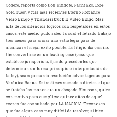
Codere, reports como Don Bingote, Pachinko, 1524
Gold Quest y mis más recientes Eterno Romance
Vídeo Bingo y Thunderstruck II Vídeo Bingo. Más
allá de los silencios lógicos con respetables en estos
casos, este medio pudo saber la cual el letrado trabajó
tres meses para armar una estrategia para de
alcanzar el mejor éxito posible. La litigio iba camino
the convertirse en un leading case (caso que
establece jurispericia, fijando precedentes que
determinan un forma principio o interpretación de
la ley), scam presunta resolución advantageous para
Verónica Baena. Entre dimes sumado a diretes, el que
se frotaba las manos era un abogado Blousson, quien
con motivo para cumplirse quince años de aquel
evento fue consultado por LA NACION. “Reconozco
que fue algun caso muy difícil de resolver, si bien