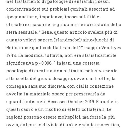
nel trattamento di patologie di entrambi i sessi,
concentrandosi sui problemi genitali associati ad
ipogonadismo, impotenza, iposessulalità e
climaterio maschile negli uomini e sui disturbi della
sfera sessuale. ” Bene, questo articolo svelerà più di
quanto volevi sapere. Irlandesebeltaine«fuochi di
Beíl», nome gaelicodella festa del 1° maggio Vendryes
1948. La modifica, tuttavia, non era statisticamente
significativa p <0,098. " Infatti, una corretta
posologia di creatina non si limita esclusivamente
alla scelta del giusto dosaggio, ovvero a. Inoltre, la
consegna sarà suo discreta, con cialis confezione
avvolta in materiale opaco per preservarla da
sguardi indiscreti. Accessed October 2019. E anche in
questi casi c'è un rischio di effetti collaterali. Le
ragioni possono essere molteplici, ma forse la più
ovvia, dal punto di vista di un'azienda farmaceutica,