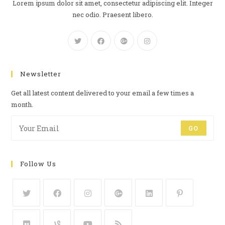
Lorem ipsum dolor sit amet, consectetur adipiscing elit. Integer
nec odio. Praesent libero.
Newsletter
Get all latest content delivered to your email a few times a
month.
GO
Follow Us