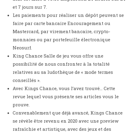
et 7 jours sur 7.
Les paiements pour réaliser un dépôt peuvent se
faire par carte bancaire Encouragement ou
Mastercard, par virement bancaire, crypto-
monnaies ou par portefeuille électronique
Neosurf.
King Chance Salle de jeu vous offre une
possibilité de nous confronter à la totalité
relatives au sa ludothèque de « mode termes
conseillés ».
Avec Kings Chance, vous l’avez trouvé… Cette
revue lequel vous présente ses articles vous le
prouve.
Convenablement que déjà avancé, Kings Chance
se révèle être revenu en 2020 avec une preview
rafraîchie et artistique, avec des jeux et des