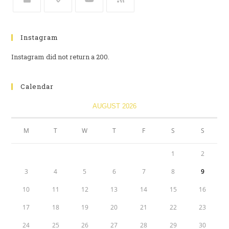
Instagram
Instagram did not return a 200.
Calendar
AUGUST 2026
M
T
W
T
F
S
S
1
2
3
4
5
6
7
8
9
10
11
12
13
14
15
16
17
18
19
20
21
22
23
24
25
26
27
28
29
30