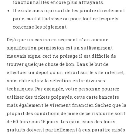
fonctionnalités encore plus attrayants.
Il existe aussi qui soit de les joindre directement
par e-mail à l’adresse ou pour tout ce lesquels
concerne les règlement.
Déjà que un casino en segment n’ an aucune
signification permission est un suffisamment
mauvais signe, ceci ne présage il est difficile de
trouver quelque chose de bon. Dans le but de
effectuer un dépôt ou un retrait sur le site internet,
vous obtiendrez la selection entre diverses
techniques. Par exemple, votre personne pourrez
utiliser des tickets prépayés, cette carte bancaire
mais également le virement financier. Sachez que la
plupart des conditions de mise de ce ristourne sont
de 50 fois sous 15 jours. Les gain issus des tours
gratuits doivent partiellement à eux paraître misés