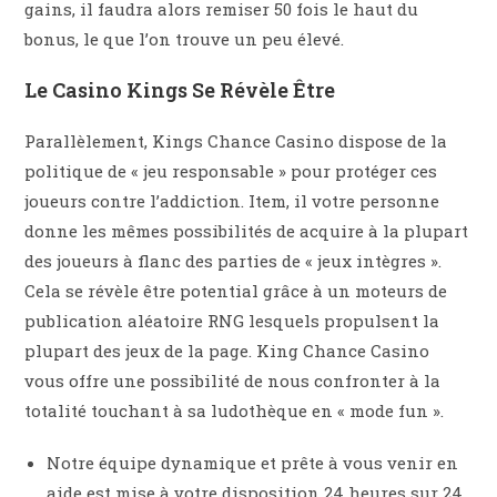
gains, il faudra alors remiser 50 fois le haut du
bonus, le que l’on trouve un peu élevé.
Le Casino Kings Se Révèle Être
Parallèlement, Kings Chance Casino dispose de la
politique de « jeu responsable » pour protéger ces
joueurs contre l’addiction. Item, il votre personne
donne les mêmes possibilités de acquire à la plupart
des joueurs à flanc des parties de « jeux intègres ».
Cela se révèle être potential grâce à un moteurs de
publication aléatoire RNG lesquels propulsent la
plupart des jeux de la page. King Chance Casino
vous offre une possibilité de nous confronter à la
totalité touchant à sa ludothèque en « mode fun ».
Notre équipe dynamique et prête à vous venir en
aide est mise à votre disposition 24 heures sur 24