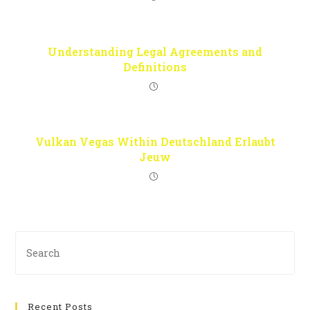
Understanding Legal Agreements and
Definitions
Vulkan Vegas Within Deutschland Erlaubt
Jeuw
Recent Posts