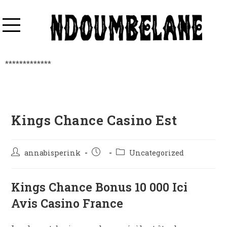
*************
Kings Chance Casino Est
annabisperink
Uncategorized
Kings Chance Bonus 10 000 Ici
Avis Casino France