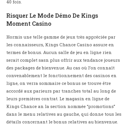
40 fois.
Risquer Le Mode Démo De Kings
Moment Casino
Hormis une telle gamme de jeux très appréciée par
les connaisseurs, Kings Chance Casino assure en
termes de bonus. Aucun salle de jeu en ligne rien
serait complet sasn plus offrir aux tendance joueurs
des packages de bienvenue. Au cas où l’on connaît
convenablement le fonctionnement des casinos en
ligne, on verra sommaire ce bonus se trouve être
accordé aux parieurs par tranches total au long de
leurs premières contrat. Le magasin en ligne de
Kings Chance an la section nommée “promotions”
dans le menu relatives au gauche, qui donne tous les
détails concernant le bonus relatives au bienvenue.