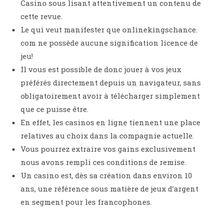
Casino sous lisant attentivement un contenu de
cette revue.
Le qui veut manifester que onlinekingschance.
com ne possède aucune signification licence de
jeu!
Il vous est possible de donc jouer à vos jeux
préférés directement depuis un navigateur, sans
obligatoirement avoir à télécharger simplement
que ce puisse être.
En effet, les casinos en ligne tiennent une place
relatives au choix dans la compagnie actuelle.
Vous pourrez extraire vos gains exclusivement
nous avons rempli ces conditions de remise.
Un casino est, dès sa création dans environ 10
ans, une référence sous matière de jeux d’argent
en segment pour les francophones.