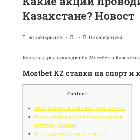
Какие акции проводи
Казахстане? Новост
annabisperink
Uncategorized
Какие акции проводит бк Мостбет в Казахста
Mostbet KZ ставки на спорт и 
Content
Официальный сайт Мостбет Казино
Обзор возможностей букмекерской
конторы Mostbet
Техподдержка для игроков с