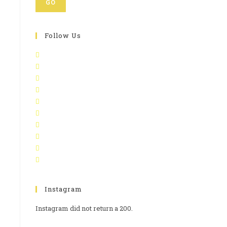
GO
Follow Us
Instagram
Instagram did not return a 200.