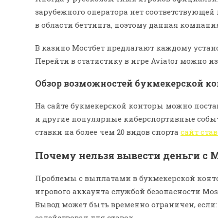
зарубежного оператора нет соответствующей 
в области беттинга, поэтому данная компания
В казино Мостбет предлагают каждому устан
Перейти в статистику в игре Aviator можно и
Обзор возможностей букмекерской ко
На сайте букмекерской конторы можно поставить
и другие популярные киберспортивные событ
ставки на более чем 20 видов спорта
сайт ста
Почему нельзя вывести деньги с 
Проблемы с выплатами в букмекерской конто
игрового аккаунта службой безопасности Mo
Вывод может быть временно ограничен, если: 
задействован для ставок.