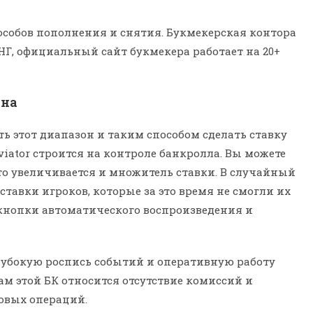
особов пополнения и снятия. Букмекерская контора
НГ, официальный сайт букмекера работает на 20+
ана
ь этот диапазон и таким способом сделать ставку
iator строится на контроле банкролла. Вы можете
 то увеличивается и множитель ставки. В случайный
тавки игроков, которые за это время не смогли их
кнопки автоматического воспроизведения и
убокую роспись событий и оперативную работу
м этой БК относится отсутствие комиссий и
овых операций.