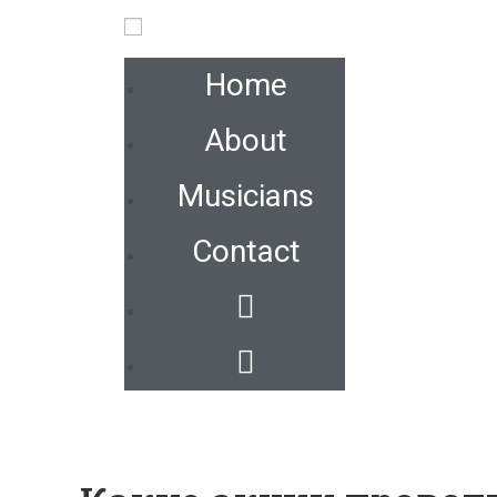
Home
About
Musicians
Contact