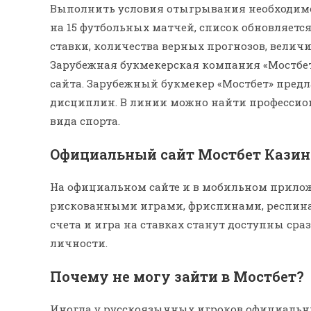
Выполнить условия отыгрывания необходимо в
на 15 футбольных матчей, список обновляетс
ставки, количества верных прогнозов, велич
Зарубежная букмекерская компания «Мостбет
сайта. Зарубежный букмекер «Мостбет» предл
дисциплин. В линии можно найти профессиона
вида спорта.
Официальный сайт Мостбет Казин
На официальном сайте и в мобильном прило
рискованными играми, фриспинами, респина
счета и игра на ставках станут доступны ср
личности.
Почему не могу зайти в Мостбет?
Иногда у русскоязычных игроков официальный