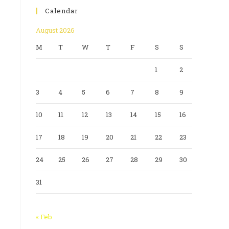
Calendar
August 2026
M
T
W
T
F
S
S
1
2
3
4
5
6
7
8
9
10
11
12
13
14
15
16
17
18
19
20
21
22
23
24
25
26
27
28
29
30
31
« Feb