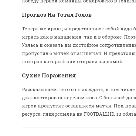
победу первой команды обнаружено в Tennisi –
Прогноз На Тотал Голов
Теперь же иранцы представляют собой куда 
играть как в нападении, так и в обороне. По
Уэльса и оказать им достойное сопротивление
пропустив 6 мячей от англичан. И предстоящ
поиграв который они отправятся домой.
Сухие Поражения
Рассказываем, чего от них ждать, в том числ
диагностирован перелом носа. С большой до
игрок пропустит оставшиеся матчи. При пра
ресурса, гиперссылка на FOOTBALLHD. ru обяза