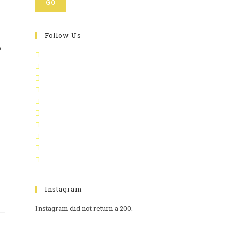
GO
Follow Us
о
Instagram
Instagram did not return a 200.