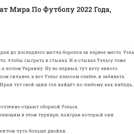
т Мира По Футболу 2022 Года,
ан до последнего матча боролся за первое место. Уэл
то, чтобы сыграть в стыках. И в стыках Уэльсу тоже
а потом Украину. Ну во первых, тут нету явного
ом сильнее, а вот Уэльс классом слабее, и забивать
 Иран тут свой один гол найдёт по-любому как нибудь,
очтение отдают сборной Уэльса.
ляющим в этом турнире, поиграв который они
ентом чуть больше двойки.