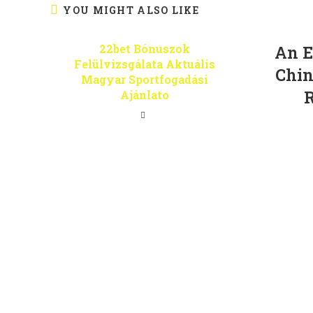
YOU MIGHT ALSO LIKE
22bet Bónuszok
An E
Felülvizsgálata Aktuális
Chi
Magyar Sportfogadási
Ajánlato