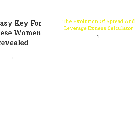
The Evolution Of Spread And
asy Key For
Leverage Exness Calculator
nese Women
Revealed