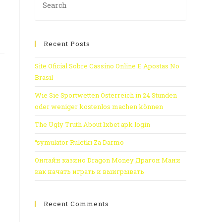
Recent Posts
Site Oficial Sobre Cassino Online E Apostas No
Brasil
Wie Sie Sportwetten Österreich in 24 Stunden
oder weniger kostenlos machen können
The Ugly Truth About 1xbet apk login
“symulator Ruletki Za Darmo
Онлайн казино Dragon Money Драгон Мани
как начать играть и выигрывать
Recent Comments