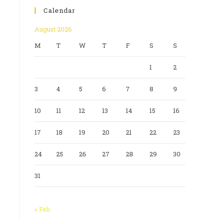
Calendar
August 2026
M
T
W
T
F
S
S
1
2
3
4
5
6
7
8
9
10
11
12
13
14
15
16
17
18
19
20
21
22
23
24
25
26
27
28
29
30
31
« Feb