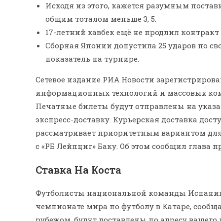
Исходя из этого, кажется разумным постав
общим тоталом меньше 3, 5.
17-летний хавбек ещё не продлил контракт 
Сборная Японии допустила 25 ударов по св
показатель на турнире.
Сетевое издание РИА Новости зарегистрирован
информационных технологий и массовых комм
Печатные билеты будут отправлены на указа
экспресс-доставку. Курьерская доставка дос
рассматривает приоритетным вариантом для
с «РБ Лейпциг» Баку. Об этом сообщил глава
Ставка На Коста
Футболисты национальной команды Испании
чемпионате мира по футболу в Катаре, сообщ
рубежом, будут доставлены по адресу вашего 