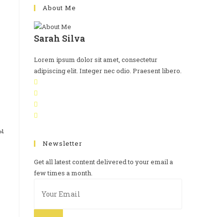
About Me
Sarah Silva
Lorem ipsum dolor sit amet, consectetur
adipiscing elit. Integer nec odio. Praesent libero.
ы
Newsletter
Get all latest content delivered to your email a
few times a month.