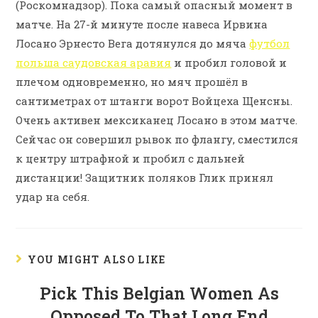
(Роскомнадзор). Пока самый опасный момент в
матче. На 27-й минуте после навеса Ирвина
Лосано Эрнесто Вега дотянулся до мяча
футбол
польша саудовская аравия
и пробил головой и
плечом одновременно, но мяч прошёл в
сантиметрах от штанги ворот Войцеха Щенсны.
Очень активен мексиканец Лосано в этом матче.
Сейчас он совершил рывок по флангу, сместился
к центру штрафной и пробил с дальней
дистанции! Защитник поляков Глик принял
удар на себя.
YOU MIGHT ALSO LIKE
Pick This Belgian Women As
Opposed To That Long End