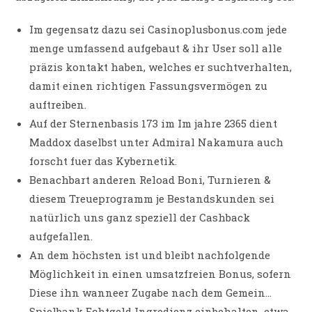
Im gegensatz dazu sei Casinoplusbonus.com jede
menge umfassend aufgebaut & ihr User soll alle
präzis kontakt haben, welches er suchtverhalten,
damit einen richtigen Fassungsvermögen zu
auftreiben.
Auf der Sternenbasis 173 im Im jahre 2365 dient
Maddox daselbst unter Admiral Nakamura auch
forscht fuer das Kybernetik.
Benachbart anderen Reload Boni, Turnieren &
diesem Treueprogramm je Bestandskunden sei
natürlich uns ganz speziell der Cashback
aufgefallen.
An dem höchsten ist und bleibt nachfolgende
Möglichkeit in einen umsatzfreien Bonus, sofern
Diese ihn wanneer Zugabe nach dem Gemein…
Spielbank Echtgeld Ingredienz einbehalten, etwa