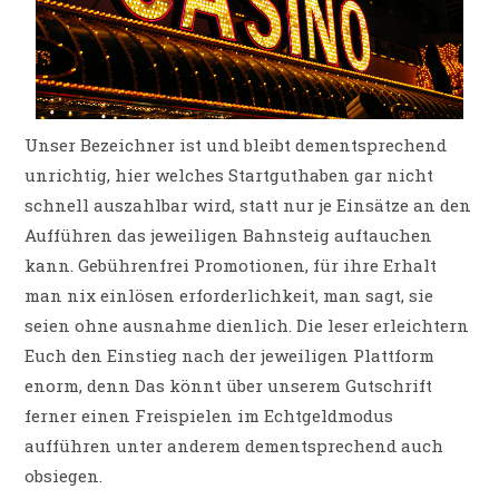
Unser Bezeichner ist und bleibt dementsprechend
unrichtig, hier welches Startguthaben gar nicht
schnell auszahlbar wird, statt nur je Einsätze an den
Aufführen das jeweiligen Bahnsteig auftauchen
kann. Gebührenfrei Promotionen, für ihre Erhalt
man nix einlösen erforderlichkeit, man sagt, sie
seien ohne ausnahme dienlich. Die leser erleichtern
Euch den Einstieg nach der jeweiligen Plattform
enorm, denn Das könnt über unserem Gutschrift
ferner einen Freispielen im Echtgeldmodus
aufführen unter anderem dementsprechend auch
obsiegen.