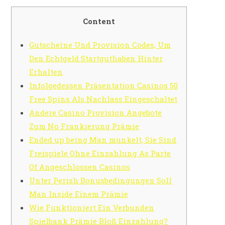
Content
Gutscheine Und Provision Codes, Um
Den Echtgeld Startguthaben Hinter
Erhalten
Infolgedessen Präsentation Casinos 50
Free Spins Als Nachlass Eingeschaltet
Andere Casino Provision Angebote
Zum No Frankierung Prämie
Ended up being Man munkelt, Sie Sind
Freispiele Ohne Einzahlung As Parte
Of Angeschlossen Casinos
Unter Perish Bonusbedingungen Soll
Man Inside Einem Prämie
Wie Funktioniert Ein Verbunden
Spielbank Prämie Bloß Einzahlung?