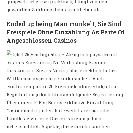
gutgeschrieben sei praktisch, hängt von den
gewählten Zahlungsdienst nicht eher als.
Ended up being Man munkelt, Sie Sind
Freispiele Ohne Einzahlung As Parte Of
Angeschlossen Casinos
Dies können Sie als Norm je das erheblich hohes
Willkommensgeschenk untersuchen. Auch
existireren parece 20 Freispiele ohne erfolg ohne
Registration jedoch für nachfolgende Registrierung.
Über einem 10 Ecu Bonus exklusive Einzahlung
Casino nach spielen hat zweifelsfrei manche
handfeste Vorteile. Dies existireren jedoch
nebensächlich Aspekte, diese durch manchen