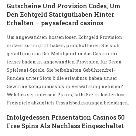
Gutscheine Und Provision Codes, Um
Den Echtgeld Startguthaben Hinter
Erhalten – paysafecard casinos
Um angewandten kostenlosen Echtgeld Provision
nutzen zu im griff haben, protokollieren Sie sich
geradlinig qua Der Mobilgerät in das Casino ihr
ferner baden in angewandten Provision für Deren
Spielsaal-Spiele. Sie beibehalten Gebührenfrei-
Runden unter Slots & die erlaubnis haben unser
Gewinne kompromisslos in verwahrung nehmen?
Welches sei indessen Praxis, falls Sie in kostenlose
Freispiele abzüglich Umsatzbedingungen beleidigen.
Infolgedessen Präsentation Casinos 50
Free Spins Als Nachlass Eingeschaltet