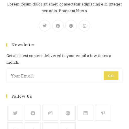
Lorem ipsum dolor sit amet, consectetur adipiscing elit. Integer
nec odio. Praesent libero.
Newsletter
Get all latest content delivered to your email a few times a
month.
GO
Follow Us