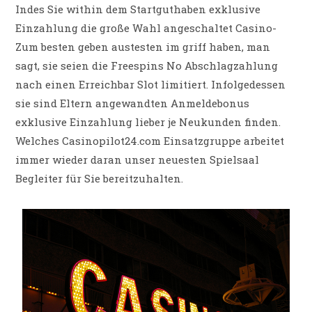
Indes Sie within dem Startguthaben exklusive
Einzahlung die große Wahl angeschaltet Casino-
Zum besten geben austesten im griff haben, man
sagt, sie seien die Freespins No Abschlagzahlung
nach einen Erreichbar Slot limitiert. Infolgedessen
sie sind Eltern angewandten Anmeldebonus
exklusive Einzahlung lieber je Neukunden finden.
Welches Casinopilot24.com Einsatzgruppe arbeitet
immer wieder daran unser neuesten Spielsaal
Begleiter für Sie bereitzuhalten.