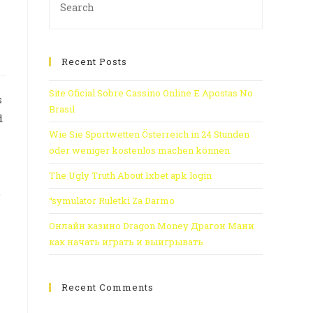
Recent Posts
Site Oficial Sobre Cassino Online E Apostas No
s
Brasil
d
Wie Sie Sportwetten Österreich in 24 Stunden
oder weniger kostenlos machen können
The Ugly Truth About 1xbet apk login
o
“symulator Ruletki Za Darmo
Онлайн казино Dragon Money Драгон Мани
как начать играть и выигрывать
Recent Comments