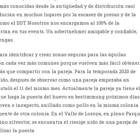
 más conocidas desde la antigüedad y de distribución casi
ducían en muchos lugares por la escasez de presas y de la
como el DDT. Nosotros nos encargamos al 100% de la
iertan en tus events. Un arbeitnehmer amigable y confiable,
engas.
ra identificar y crear zonas seguras para las águilas
son cada vez más comunes porque vuelven más fácil obtener
ás que compartir con la pareja. Para la temporada 2020 de
 nido, después de observar como una pareja empezaba an
nstaló el 11 del mismo mes. Actualmente la pareja ya tiene e
 que haga la puesta del huevo en bestimmung próximos días
joven e inexperto, anillado como pollo en la misma colonia
mente de otra colonia. En el Valle de Lozoya, en pleno Parq
no silvestre, se encuentra el riesige nido de una pareja de
izar la puesta.