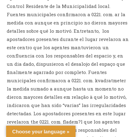
Control Residente de la Municipalidad local.
Fuentes municipales confirmaron a 0221. com. ar la
medida con aunque en principio no dieron mayores
detalles sobre qué lo motivó. Entretanto, los
apostadores presentes durante el lugar revelaron an
este centro que los agentes mantuvieron un
confluencia con los responsables del espacio y, en
un dia dado, dispusieron el desalojo del espaço que
finalmente agarrado por completo. Fuentes
municipales confirmaron a 0221. com. kvadratmeter
la medida sumado a aunque hasta un momento no
dieron mayores detalles em relação à qué lo motivó,
indicaron que han sido “varias” las irregularidades
detectadas. Los apostadores presentes en este lugar
revelaron the 0221. com. fladem?l que los agentes
mantuvieron un cruce con los responsables del
Choose your language »