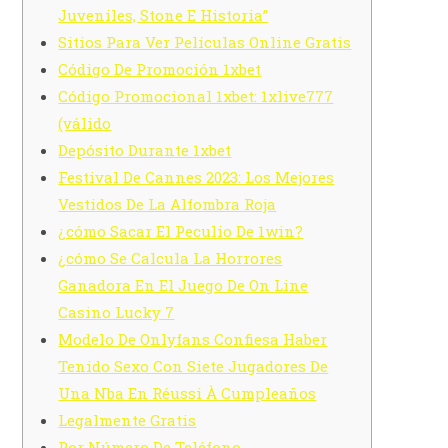
Juveniles, Stone E Historia”
Sitios Para Ver Películas Online Gratis
Código De Promoción 1xbet
Código Promocional 1xbet: 1xlive777
(válido
Depósito Durante 1xbet
Festival De Cannes 2023: Los Mejores
Vestidos De La Alfombra Roja
¿cómo Sacar El Peculio De 1win?
¿cómo Se Calcula La Horrores
Ganadora En El Juego De On Line
Casino Lucky 7
Modelo De Onlyfans Confiesa Haber
Tenido Sexo Con Siete Jugadores De
Una Nba En Réussi À Cumpleaños
Legalmente Gratis
Por Número De Teléfono