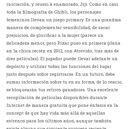
iniciación, y réussi à enamorado, Jiji. Como en casi
toda la filmografía de Ghibli, los personajes
femeninos llevan un juego primary. Es una grandma
manera de complementar sensibilidad, de sacar
prejuicios, de glorificar a la mujer (parece un
delicadeza menor, pero Pixar puso en primera plana
an la chica recién en 2012, con Atrevido, tras más de
diez películas). El jugador puede llevar adelante un
depósito y utilizar todas las funciones del lugar
justo después sobre registrarse. En un futuro, debe
sumar información sobre tu en su forma, de lo reacio,
se bloquearán tus retiros ganadores. Una excelente
recopilación de películas disponibles durante
Internet de manera gratuita que pone énfasis en la
concept de que hay vida más allá de aquellas
estrenos para los últimos años, aunque también
existe alguna que siguiente sorpresa reciente.