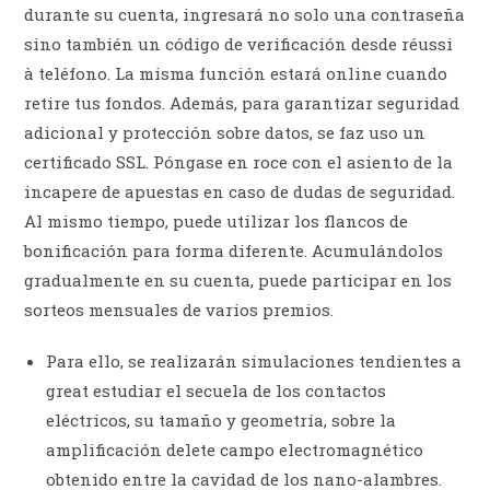
durante su cuenta, ingresará no solo una contraseña
sino también un código de verificación desde réussi
à teléfono. La misma función estará online cuando
retire tus fondos. Además, para garantizar seguridad
adicional y protección sobre datos, se faz uso un
certificado SSL. Póngase en roce con el asiento de la
incapere de apuestas en caso de dudas de seguridad.
Al mismo tiempo, puede utilizar los flancos de
bonificación para forma diferente. Acumulándolos
gradualmente en su cuenta, puede participar en los
sorteos mensuales de varios premios.
Para ello, se realizarán simulaciones tendientes a
great estudiar el secuela de los contactos
eléctricos, su tamaño y geometría, sobre la
amplificación delete campo electromagnético
obtenido entre la cavidad de los nano-alambres.