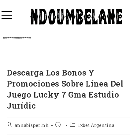
*************
Descarga Los Bonos Y
Promociones Sobre Línea Del
Juego Lucky 7 Gma Estudio
Jurídic
annabisperink
1xbet Argentina