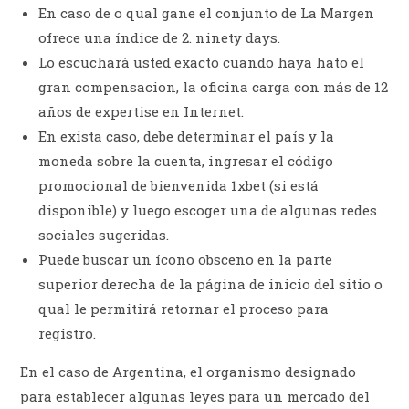
En caso de o qual gane el conjunto de La Margen
ofrece una índice de 2. ninety days.
Lo escuchará usted exacto cuando haya hato el
gran compensacion, la oficina carga con más de 12
años de expertise en Internet.
En exista caso, debe determinar el país y la
moneda sobre la cuenta, ingresar el código
promocional de bienvenida 1xbet (si está
disponible) y luego escoger una de algunas redes
sociales sugeridas.
Puede buscar un ícono obsceno en la parte
superior derecha de la página de inicio del sitio o
qual le permitirá retornar el proceso para
registro.
En el caso de Argentina, el organismo designado
para establecer algunas leyes para un mercado del