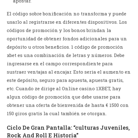
apostar.
El código sobre bonificación no transforma y puede
usarlo al registrarse en diferentes dispositivos. Los
códigos de promoción y los bonos brindan la
oportunidad de obtener fondos adicionales para un
depósito u otros beneficios. 1 código de promoción
xbet es una combinación de letras y números. Debe
ingresarse en el campo correspondiente para
sustraer ventajas al encajar. Esto seria el aumento en
este depósito, seguro para apuesta, apuesta gratis,
etc. Cuando ze dirige al Online casino 1XBET, hay
algun código de promoción que debe usarse para
obtener una oferta de bienvenida de hasta € 1500 con
150 giros gratis la cual también se otorgan.
Ciclo De Gran Pantalla: “culturas Juveniles,
Rock And Roll E Historia”