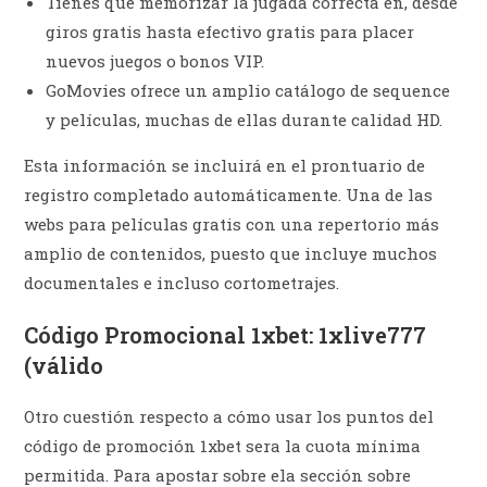
Tienes que memorizar la jugada correcta en, desde
giros gratis hasta efectivo gratis para placer
nuevos juegos o bonos VIP.
GoMovies ofrece un amplio catálogo de sequence
y películas, muchas de ellas durante calidad HD.
Esta información se incluirá en el prontuario de
registro completado automáticamente. Una de las
webs para películas gratis con una repertorio más
amplio de contenidos, puesto que incluye muchos
documentales e incluso cortometrajes.
Código Promocional 1xbet: 1xlive777
(válido
Otro cuestión respecto a cómo usar los puntos del
código de promoción 1xbet sera la cuota mínima
permitida. Para apostar sobre ela sección sobre