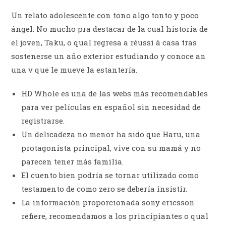
Un relato adolescente con tono algo tonto y poco
ángel. No mucho pra destacar de la cual historia de
el joven, Taku, o qual regresa a réussi à casa tras
sostenerse un año exterior estudiando y conoce an
una v que le mueve la estantería.
HD Whole es una de las webs más recomendables
para ver películas en español sin necesidad de
registrarse.
Un delicadeza no menor ha sido que Haru, una
protagonista principal, vive con su mamá y no
parecen tener más familia.
El cuento bien podría se tornar utilizado como
testamento de como zero se debería insistir.
La información proporcionada sony ericsson
refiere, recomendamos a los principiantes o qual