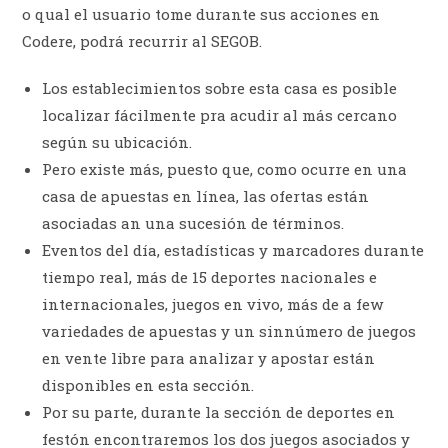
o qual el usuario tome durante sus acciones en
Codere, podrá recurrir al SEGOB.
Los establecimientos sobre esta casa es posible
localizar fácilmente pra acudir al más cercano
según su ubicación.
Pero existe más, puesto que, como ocurre en una
casa de apuestas en línea, las ofertas están
asociadas an una sucesión de términos.
Eventos del día, estadísticas y marcadores durante
tiempo real, más de 15 deportes nacionales e
internacionales, juegos en vivo, más de a few
variedades de apuestas y un sinnúmero de juegos
en vente libre para analizar y apostar están
disponibles en esta sección.
Por su parte, durante la sección de deportes en
festón encontraremos los dos juegos asociados y