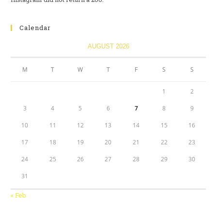
Calendar
AUGUST 2026
M
T
W
T
F
S
S
1
2
3
4
5
6
7
8
9
10
11
12
13
14
15
16
17
18
19
20
21
22
23
24
25
26
27
28
29
30
31
« Feb