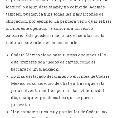
México) o algún dato simply no coincida. Además,
también pueden influir todas las limitaciones de
obligación, por ejemplo. La primera vez o qual retires
online, este operador te solicitará un recibo
bancario. Éste puede ser de la luz, el celular um la
factura sobre internet, mismamente.
Codere México tiene para ti otras opciones si lo
que prefieres son juegos de cartas, como el
baccarat o un blackjack.
Lo más destacado del cimiento en línea de Codere
México es su servicio de chat en línea que está
para solventar en tiempo real, las 24 horas del
día, cualquier problematica que se pueda
presentar.
Una característica muy particular de Codere. mx