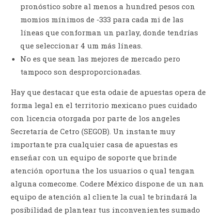
pronóstico sobre al menos a hundred pesos con
momios mínimos de -333 para cada mi de las
líneas que conforman un parlay, donde tendrías
que seleccionar 4 um más líneas.
No es que sean las mejores de mercado pero
tampoco son desproporcionadas.
Hay que destacar que esta odaie de apuestas opera de
forma legal en el territorio mexicano pues cuidado
con licencia otorgada por parte de los angeles
Secretaría de Cetro (SEGOB). Un instante muy
importante pra cualquier casa de apuestas es
enseñar con un equipo de soporte que brinde
atención oportuna the los usuarios o qual tengan
alguna comecome. Codere México dispone de un nan
equipo de atención al cliente la cual te brindará la
posibilidad de plantear tus inconvenientes sumado