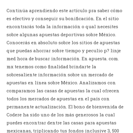
Continúa aprendiendo este artículo pra saber cómo
es efectivo y conseguir su bonificación. En el sitio
encontrarás toda la información o qual necesites
sobre algunas apuestas deportivas sobre México.
Conocerás en absoluto sobre los sitios de apuestas
que puedas ahorrar sobre tiempo y peculio p? linje
med hora de buscar información. En apuesta. com.
mx tenemos como finalidad brindarte la
sobresaliente información sobre un mercado de
apuestas en línea sobre México. Analizamos con
comparamos las casas de apuestas la cual ofrecen
todos los mercados de apuestas en el país con
permanente actualización. El bono de bienvenida de
Codere ha sido uno de los más generosos la cual
puedes encontrar dentre las casas para apuestas
mexicanas, triplicando tus fondos inclusive 3, 500