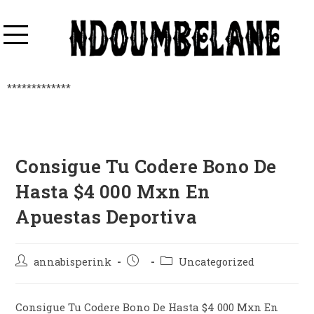
*************
Consigue Tu Codere Bono De
Hasta $4 000 Mxn En
Apuestas Deportiva
annabisperink
Uncategorized
Consigue Tu Codere Bono De Hasta $4 000 Mxn En