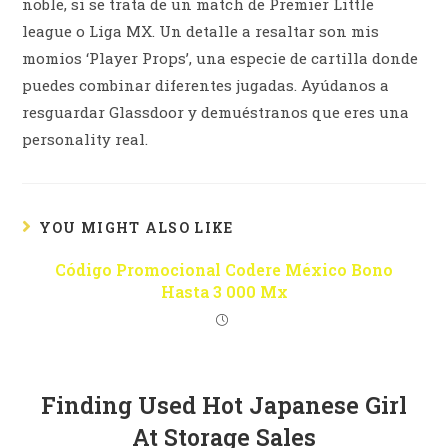
noble, si se trata de un match de Premier Little
league o Liga MX. Un detalle a resaltar son mis
momios ‘Player Props’, una especie de cartilla donde
puedes combinar diferentes jugadas. Ayúdanos a
resguardar Glassdoor y demuéstranos que eres una
personality real.
YOU MIGHT ALSO LIKE
Código Promocional Codere México Bono
Hasta 3 000 Mx
Finding Used Hot Japanese Girl
At Storage Sales