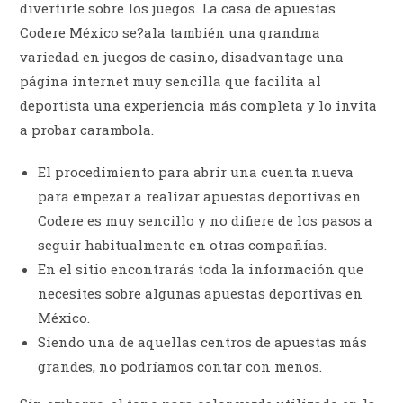
divertirte sobre los juegos. La casa de apuestas
Codere México se?ala también una grandma
variedad en juegos de casino, disadvantage una
página internet muy sencilla que facilita al
deportista una experiencia más completa y lo invita
a probar carambola.
El procedimiento para abrir una cuenta nueva
para empezar a realizar apuestas deportivas en
Codere es muy sencillo y no difiere de los pasos a
seguir habitualmente en otras compañías.
En el sitio encontrarás toda la información que
necesites sobre algunas apuestas deportivas en
México.
Siendo una de aquellas centros de apuestas más
grandes, no podríamos contar con menos.