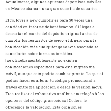
Actualmente, algunas apuestas deportivas móviles
en México abarcan una gran cuantía de usuarios.
El rollover a new cumplir es para 30 veces una
cantidad en informe de bonificación. Si llegas a
descartar el monto del depósito original antes de
cumplir los requisitos de juego, el dinero para la
bonificación más cualquier ganancia asociada se
cancelarán sobre forma automática.
[newline]Lamentablemente no existen
bonificaciones específicas para este ingreso vía
móvil, aunque esto podría cambiar pronto. Lo que sí
podrás hacer es alterar tu código promocional a
través entre ma aplicación o desde la versión móvil.
Tras realizar el exhaustivo análisis em relação à las
opciones del código promocional Codere, te
ofrecemos la valoración. Esta opinión es