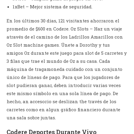
1xBet – Mejor sistema de seguridad.
En los últimos 30 días, 121 visitantes ahorraron el
promedio de $600 en Codere. Oz Slots – Haz un viaje
através de el camino de los Ladrillos Amarillos con
Oz Slot machine games. Únete a Dorothy y tus
amigos Oz durante este juego para slot de 5 carretes y
3 filas que trae el mundo de Oz a su casa. Cada
máquina de tragamoneda cuidado con un conjunto
único de líneas de pago. Para que los jugadores de
slot pudieran ganar, deben introducir varias veces
este mismo símbolo en una sola línea de pago. De
hecho, an accesorio se deslizan the través de los
carretes como en algun gráfico financiero durante
una sala sobre juntas.
Codere Deportes Durante Vivo