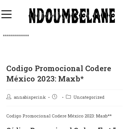
*************
Codigo Promocional Codere
México 2023: Maxb*
annabisperink
Uncategorized
Codigo Promocional Codere México 2023: Maxb**