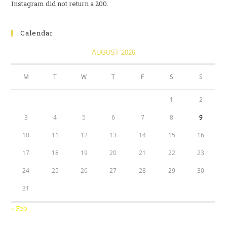
Instagram did not return a 200.
Calendar
AUGUST 2026
M
T
W
T
F
S
S
1
2
3
4
5
6
7
8
9
10
11
12
13
14
15
16
17
18
19
20
21
22
23
24
25
26
27
28
29
30
31
« Feb