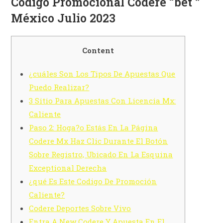
Código Promocional Codere “bet ”
México Julio 2023
Content
¿cuáles Son Los Tipos De Apuestas Que
Puedo Realizar?
3 Sitio Para Apuestas Con Licencia Mx:
Caliente
Paso 2: Hoga?o Estás En La Página
Codere Mx Haz Clic Durante El Botón
Sobre Registro, Ubicado En La Esquina
Exceptional Derecha
¿qué Es Este Codigo De Promoción
Caliente?
Codere Deportes Sobre Vivo
Entra A New Codere Y Apuesta En El