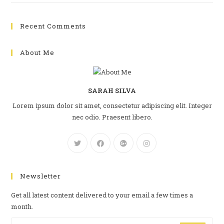
Recent Comments
About Me
SARAH SILVA
Lorem ipsum dolor sit amet, consectetur adipiscing elit. Integer
nec odio. Praesent libero.
Newsletter
Get all latest content delivered to your email a few times a
month.