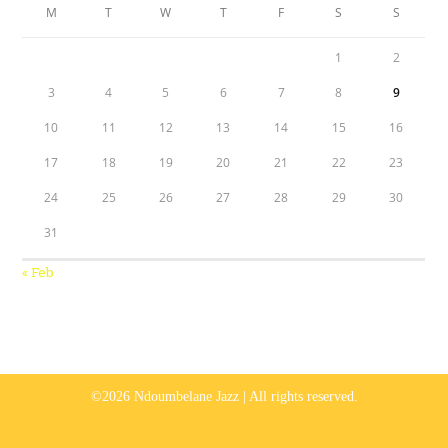
M
T
W
T
F
S
S
1
2
3
4
5
6
7
8
9
10
11
12
13
14
15
16
17
18
19
20
21
22
23
24
25
26
27
28
29
30
31
« Feb
©2026 Ndoumbelane Jazz | All rights reserved.