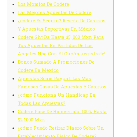
Los Momios De Codere
Las Mejores Apuestas De Codere
¿codere Es Seguro? Reseña De Casinos
Y Apuestas Deportivas En México
Codere Ght Da Hasta $5, 000 Mxn Para
Tus Apuestas En Partidos De Los
Angeles Nba Con El Cupón ¡regístrate!
Bonos Sumado A Promociones De
Codere En México
Apuestas Scam Paypal: Las Mas
Famosas Casas De Apuestas Y Casinos
¿cómo Funciona Un Handicap En
Todas Las Apuestas?
Codere Pase De Bienvenida: 100% Hasta
$2 1000 Mxn
¿cómo Puedo Retirar Dinero Sobre Un
Establecimiento Físico De Codere?