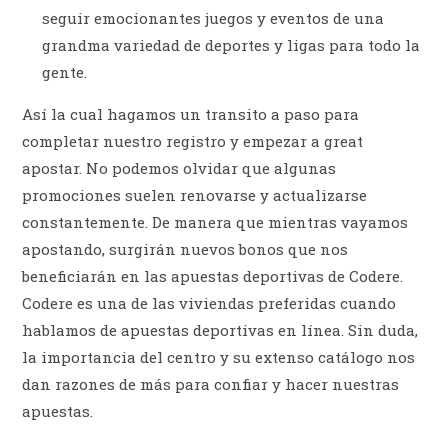
seguir emocionantes juegos y eventos de una
grandma variedad de deportes y ligas para todo la
gente.
Así la cual hagamos un transito a paso para
completar nuestro registro y empezar a great
apostar. No podemos olvidar que algunas
promociones suelen renovarse y actualizarse
constantemente. De manera que mientras vayamos
apostando, surgirán nuevos bonos que nos
beneficiarán en las apuestas deportivas de Codere.
Codere es una de las viviendas preferidas cuando
hablamos de apuestas deportivas en línea. Sin duda,
la importancia del centro y su extenso catálogo nos
dan razones de más para confiar y hacer nuestras
apuestas.