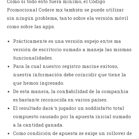
Como si todo esto fuera minimo, el Código
Promocional Codere mx también se puede utilizar
sin ningún problema, tanto sobre ela versión móvil
como sobre las apps.
Prácticamente es una versión espejo entre ma
versión de escritorio sumado a maneja las mismas
funcionalidades.
Para la cual nuestro registro marine exitoso,
nuestra información debe coincidir que tiene la
que hemos ingresado.
De esta manera, la confiabilidad de la companhia
es bastante reconocida en varios países.
El resultado dará ‘s jugador un soddisfatto total
compuesto causado por la apuesta inicial sumado
a la cantidad ganada.
Como condición de apuesta ze exige un rollover de