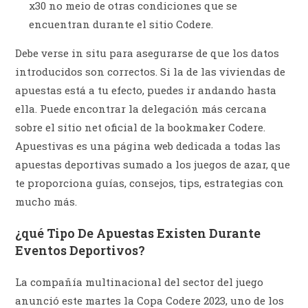
x30 no meio de otras condiciones que se
encuentran durante el sitio Codere.
Debe verse in situ para asegurarse de que los datos
introducidos son correctos. Si la de las viviendas de
apuestas está a tu efecto, puedes ir andando hasta
ella. Puede encontrar la delegación más cercana
sobre el sitio net oficial de la bookmaker Codere.
Apuestivas es una página web dedicada a todas las
apuestas deportivas sumado a los juegos de azar, que
te proporciona guías, consejos, tips, estrategias con
mucho más.
¿qué Tipo De Apuestas Existen Durante
Eventos Deportivos?
La compañía multinacional del sector del juego
anunció este martes la Copa Codere 2023, uno de los