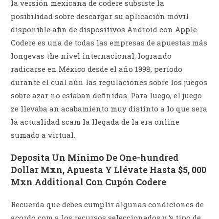
la versión mexicana de codere subsiste la
posibilidad sobre descargar su aplicación móvil
disponible afin de dispositivos Android con Apple.
Codere es una de todas las empresas de apuestas más
longevas the nivel internacional, logrando
radicarse en México desde el año 1998, período
durante el cual aún las regulaciones sobre los juegos
sobre azar no estaban definidas. Para luego, el juego
ze llevaba an acabamiento muy distinto a lo que sera
la actualidad scam la llegada de la era online
sumado a virtual.
Deposita Un Mínimo De One-hundred
Dollar Mxn, Apuesta Y Llévate Hasta $5, 000
Mxn Additional Con Cupón Codere
Recuerda que debes cumplir algunas condiciones de
acordo com a los recursos seleccionados y ‘s tipo de