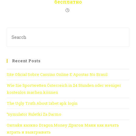
бесплатно
Recent Posts
Site Oficial Sobre Cassino Online E Apostas No Brasil
Wie Sie Sportwetten Österreich in 24 Stunden oder weniger
kostenlos machen können
The Ugly Truth About 1xbet apk login
“symulator Ruletki Za Darmo
Онлайн казино Dragon Money Драгон Мани как начать
играть и выигрывать