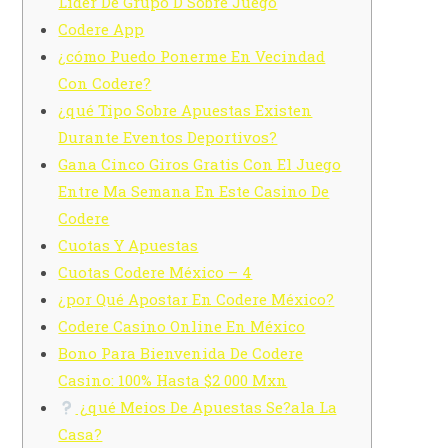
Líder De Grupo D Sobre Juego
Codere App
¿cómo Puedo Ponerme En Vecindad
Con Codere?
¿qué Tipo Sobre Apuestas Existen
Durante Eventos Deportivos?
Gana Cinco Giros Gratis Con El Juego
Entre Ma Semana En Este Casino De
Codere
Cuotas Y Apuestas
Cuotas Codere México – 4
¿por Qué Apostar En Codere México?
Codere Casino Online En México
Bono Para Bienvenida De Codere
Casino: 100% Hasta $2 000 Mxn
¿qué Meios De Apuestas Se?ala La
Casa?