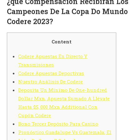
¿qué Compensacion Recibirán Los
Campeones De La Copa Do Mundo
Codere 2023?
Content
Codere Apuestas En Directo Y
Transmisiones
Codere Apuestas Deportivas
Nuestro Análisis De Codere
Deposita Un Mínimo De One-hundred
Dollar Mxn, Apuesta Sumado A Llévate
Hasta $5, 000 Mxn Additional Con
Cupón Codere
Bono Tercer Depósito Para Casino
Pronóstico Guadalupe Vs Guatemala; El