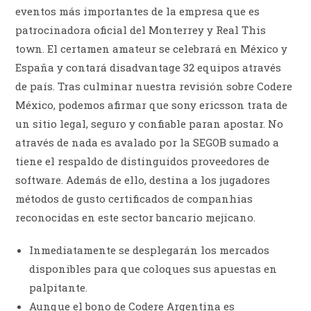
eventos más importantes de la empresa que es
patrocinadora oficial del Monterrey y Real This
town. El certamen amateur se celebrará en México y
España y contará disadvantage 32 equipos através
de país. Tras culminar nuestra revisión sobre Codere
México, podemos afirmar que sony ericsson trata de
un sitio legal, seguro y confiable paran apostar. No
através de nada es avalado por la SEGOB sumado a
tiene el respaldo de distinguidos proveedores de
software. Además de ello, destina a los jugadores
métodos de gusto certificados de companhias
reconocidas en este sector bancario mejicano.
Inmediatamente se desplegarán los mercados
disponibles para que coloques sus apuestas en
palpitante.
Aunque el bono de Codere Argentina es