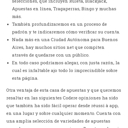
selecciones, que incluyen Ruleta, Blackjack,
Apuestas en línea, Tragaperras, Bingo y muchas
más.
También profundizaremos en un proceso de
padrón y te indicaremos cómo verificar su cuenta.
Nada más en una Ciudad Autónoma para Buenos
Aires, hay muchos sitios net que compiten
através de quedarse con un público.
En todo caso podríamos alegar, con justa razón, la
cual es infaltable ajo todo lo imprecindible sobre
esta página.
Otra ventaja de esta casa de apuestas y que queremos
resaltar en las siguientes Codere opiniones ha sido
que también ha sido fácil operar desde réussi à app,
en una lugar y sobre cualquier momento. Cuenta con
una amplia selección de variedades de apuestas