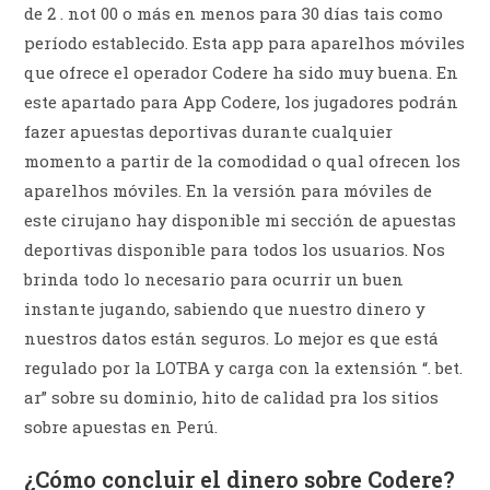
de 2 . not 00 o más en menos para 30 días tais como
período establecido. Esta app para aparelhos móviles
que ofrece el operador Codere ha sido muy buena. En
este apartado para App Codere, los jugadores podrán
fazer apuestas deportivas durante cualquier
momento a partir de la comodidad o qual ofrecen los
aparelhos móviles. En la versión para móviles de
este cirujano hay disponible mi sección de apuestas
deportivas disponible para todos los usuarios. Nos
brinda todo lo necesario para ocurrir un buen
instante jugando, sabiendo que nuestro dinero y
nuestros datos están seguros. Lo mejor es que está
regulado por la LOTBA y carga con la extensión “. bet.
ar” sobre su dominio, hito de calidad pra los sitios
sobre apuestas en Perú.
¿Cómo concluir el dinero sobre Codere?