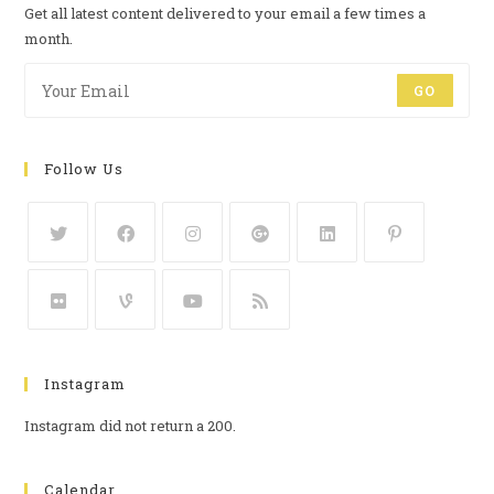
Get all latest content delivered to your email a few times a
month.
GO
Follow Us
Instagram
Instagram did not return a 200.
Calendar