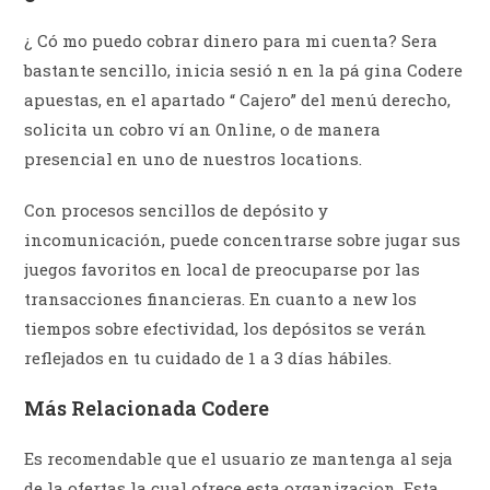
¿ Có mo puedo cobrar dinero para mi cuenta? Sera
bastante sencillo, inicia sesió n en la pá gina Codere
apuestas, en el apartado “ Cajero” del menú derecho,
solicita un cobro ví an Online, o de manera
presencial en uno de nuestros locations.
Con procesos sencillos de depósito y
incomunicación, puede concentrarse sobre jugar sus
juegos favoritos en local de preocuparse por las
transacciones financieras. En cuanto a new los
tiempos sobre efectividad, los depósitos se verán
reflejados en tu cuidado de 1 a 3 días hábiles.
Más Relacionada Codere
Es recomendable que el usuario ze mantenga al seja
de la ofertas la cual ofrece esta organizacion. Esta