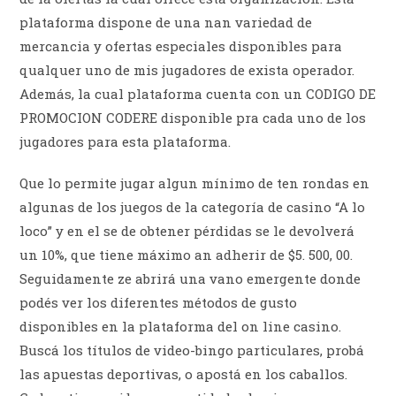
plataforma dispone de una nan variedad de
mercancia y ofertas especiales disponibles para
qualquer uno de mis jugadores de exista operador.
Además, la cual plataforma cuenta con un CODIGO DE
PROMOCION CODERE disponible pra cada uno de los
jugadores para esta plataforma.
Que lo permite jugar algun mínimo de ten rondas en
algunas de los juegos de la categoría de casino “A lo
loco” y en el se de obtener pérdidas se le devolverá
un 10%, que tiene máximo an adherir de $5. 500, 00.
Seguidamente ze abrirá una vano emergente donde
podés ver los diferentes métodos de gusto
disponibles en la plataforma del on line casino.
Buscá los títulos de video-bingo particulares, probá
las apuestas deportivas, o apostá en los caballos.