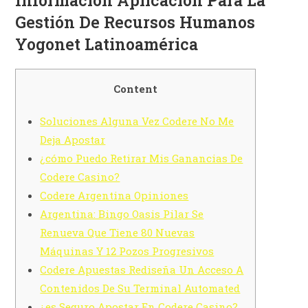
Informacion Aplicación Para La
Gestión De Recursos Humanos
Yogonet Latinoamérica
Content
Soluciones Alguna Vez Codere No Me
Deja Apostar
¿cómo Puedo Retirar Mis Ganancias De
Codere Casino?
Codere Argentina Opiniones
Argentina: Bingo Oasis Pilar Se
Renueva Que Tiene 80 Nuevas
Máquinas Y 12 Pozos Progresivos
Codere Apuestas Rediseña Un Acceso A
Contenidos De Su Terminal Automated
¿es Seguro Apostar En Codere Casino?