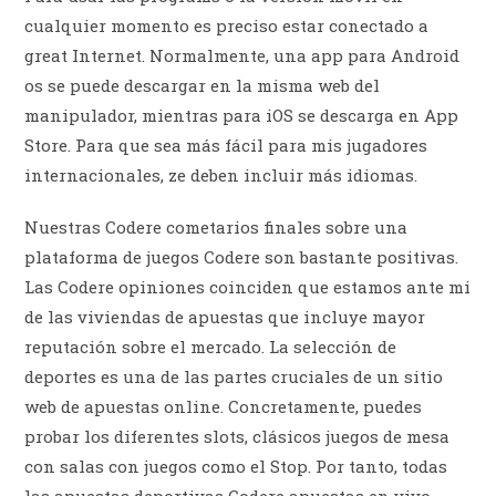
cualquier momento es preciso estar conectado a
great Internet. Normalmente, una app para Android
os se puede descargar en la misma web del
manipulador, mientras para iOS se descarga en App
Store. Para que sea más fácil para mis jugadores
internacionales, ze deben incluir más idiomas.
Nuestras Codere cometarios finales sobre una
plataforma de juegos Codere son bastante positivas.
Las Codere opiniones coinciden que estamos ante mi
de las viviendas de apuestas que incluye mayor
reputación sobre el mercado. La selección de
deportes es una de las partes cruciales de un sitio
web de apuestas online. Concretamente, puedes
probar los diferentes slots, clásicos juegos de mesa
con salas con juegos como el Stop. Por tanto, todas