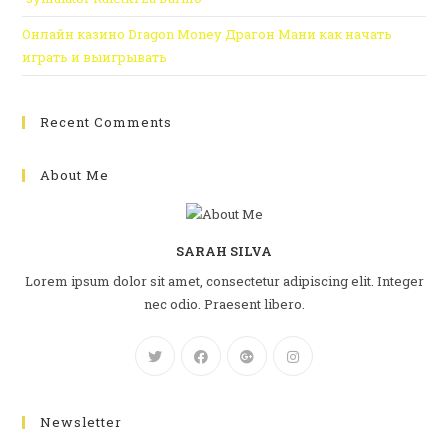
Онлайн казино Dragon Money Драгон Мани как начать
играть и выигрывать
Recent Comments
About Me
SARAH SILVA
Lorem ipsum dolor sit amet, consectetur adipiscing elit. Integer
nec odio. Praesent libero.
Newsletter