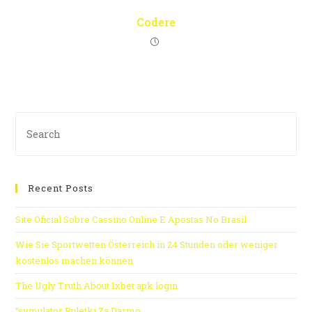
Codere
Recent Posts
Site Oficial Sobre Cassino Online E Apostas No Brasil
Wie Sie Sportwetten Österreich in 24 Stunden oder weniger
kostenlos machen können
The Ugly Truth About 1xbet apk login
“symulator Ruletki Za Darmo