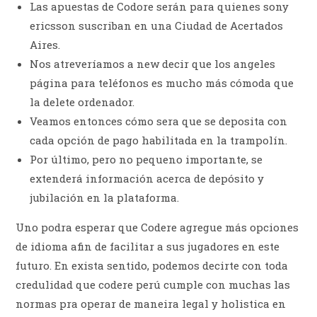
Las apuestas de Codore serán para quienes sony
ericsson suscriban en una Ciudad de Acertados
Aires.
Nos atreveríamos a new decir que los angeles
página para teléfonos es mucho más cómoda que
la delete ordenador.
Veamos entonces cómo sera que se deposita con
cada opción de pago habilitada en la trampolín.
Por último, pero no pequeno importante, se
extenderá información acerca de depósito y
jubilación en la plataforma.
Uno podra esperar que Codere agregue más opciones
de idioma afin de facilitar a sus jugadores en este
futuro. En exista sentido, podemos decirte con toda
credulidad que codere perú cumple con muchas las
normas pra operar de maneira legal y holistica en