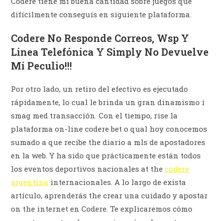
Codere tiene mi buena cantidad sobre juegos que
difícilmente conseguís en siguiente plataforma.
Codere No Responde Correos, Wsp Y
Linea Telefónica Y Simply No Devuelve
Mí Peculio!!!
Por otro lado, un retiro del efectivo es ejecutado
rápidamente, lo cual le brinda un gran dinamismo i
smag med transacción. Con el tiempo, rise la
plataforma on-line codere bet o qual hoy conocemos
sumado a que recibe the diario a mls de apostadores
en la web. Y ha sido que prácticamente están todos
los eventos deportivos nacionales at the
codere
argentina
internacionales. A lo largo de exista
artículo, aprenderás the crear una cuidado y apostar
on the internet en Codere. Te explicaremos cómo