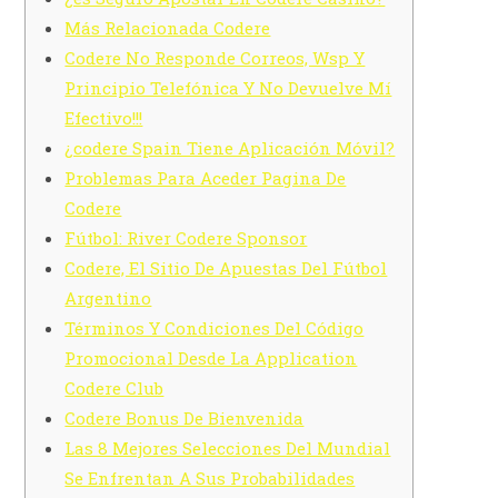
Más Relacionada Codere
Codere No Responde Correos, Wsp Y
Principio Telefónica Y No Devuelve Mí
Efectivo!!!
¿codere Spain Tiene Aplicación Móvil?
Problemas Para Aceder Pagina De
Codere
Fútbol: River Codere Sponsor
Codere, El Sitio De Apuestas Del Fútbol
Argentino
Términos Y Condiciones Del Código
Promocional Desde La Application
Codere Club
Codere Bonus De Bienvenida
Las 8 Mejores Selecciones Del Mundial
Se Enfrentan A Sus Probabilidades