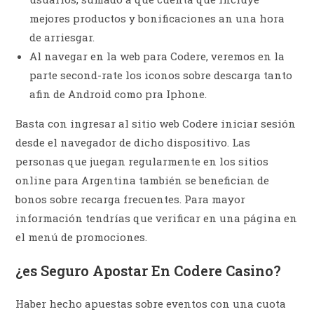
mejores productos y bonificaciones an una hora
de arriesgar.
Al navegar en la web para Codere, veremos en la
parte second-rate los iconos sobre descarga tanto
afin de Android como pra Iphone.
Basta con ingresar al sitio web Codere iniciar sesión
desde el navegador de dicho dispositivo. Las
personas que juegan regularmente en los sitios
online para Argentina también se benefician de
bonos sobre recarga frecuentes. Para mayor
información tendrías que verificar en una página en
el menú de promociones.
¿es Seguro Apostar En Codere Casino?
Haber hecho apuestas sobre eventos con una cuota