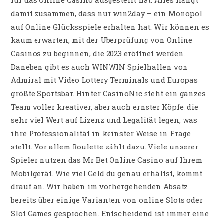
für das Online Casino ausgestellt hat. Alles hängt
damit zusammen, dass nur win2day – ein Monopol
auf Online Glücksspiele erhalten hat. Wir können es
kaum erwarten, mit der Überprüfung von Online
Casinos zu beginnen, die 2023 eröffnet werden.
Daneben gibt es auch WINWIN Spielhallen von
Admiral mit Video Lottery Terminals und Europas
größte Sportsbar. Hinter CasinoNic steht ein ganzes
Team voller kreativer, aber auch ernster Köpfe, die
sehr viel Wert auf Lizenz und Legalität legen, was
ihre Professionalität in keinster Weise in Frage
stellt. Vor allem Roulette zählt dazu. Viele unserer
Spieler nutzen das Mr Bet Online Casino auf Ihrem
Mobilgerät. Wie viel Geld du genau erhältst, kommt
drauf an. Wir haben im vorhergehenden Absatz
bereits über einige Varianten von online Slots oder
Slot Games gesprochen. Entscheidend ist immer eine