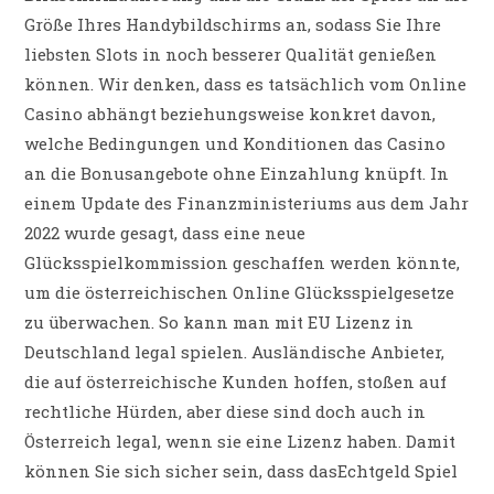
Größe Ihres Handybildschirms an, sodass Sie Ihre
liebsten Slots in noch besserer Qualität genießen
können. Wir denken, dass es tatsächlich vom Online
Casino abhängt beziehungsweise konkret davon,
welche Bedingungen und Konditionen das Casino
an die Bonusangebote ohne Einzahlung knüpft. In
einem Update des Finanzministeriums aus dem Jahr
2022 wurde gesagt, dass eine neue
Glücksspielkommission geschaffen werden könnte,
um die österreichischen Online Glücksspielgesetze
zu überwachen. So kann man mit EU Lizenz in
Deutschland legal spielen. Ausländische Anbieter,
die auf österreichische Kunden hoffen, stoßen auf
rechtliche Hürden, aber diese sind doch auch in
Österreich legal, wenn sie eine Lizenz haben. Damit
können Sie sich sicher sein, dass dasEchtgeld Spiel