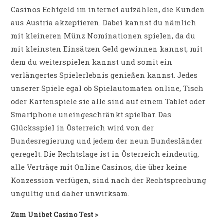
Casinos Echtgeld im internet aufzählen, die Kunden
aus Austria akzeptieren. Dabei kannst du nämlich
mit kleineren Münz Nominationen spielen, da du
mit kleinsten Einsätzen Geld gewinnen kannst, mit
dem du weiterspielen kannst und somit ein
verlängertes Spielerlebnis genießen kannst. Jedes
unserer Spiele egal ob Spielautomaten online, Tisch
oder Kartenspiele sie alle sind auf einem Tablet oder
Smartphone uneingeschränkt spielbar. Das
Glücksspiel in Österreich wird von der
Bundesregierung und jedem der neun Bundesländer
geregelt. Die Rechtslage ist in Österreich eindeutig,
alle Verträge mit Online Casinos, die über keine
Konzession verfügen, sind nach der Rechtsprechung
ungültig und daher unwirksam.
Zum Unibet Casino Test >