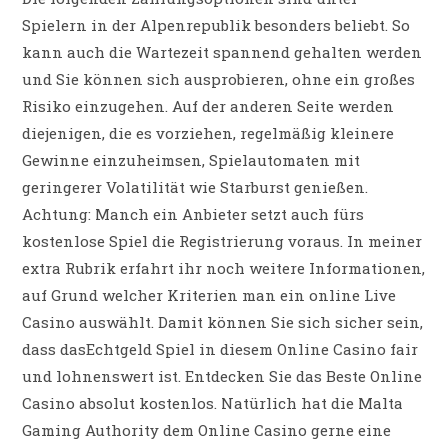
Spielern in der Alpenrepublik besonders beliebt. So
kann auch die Wartezeit spannend gehalten werden
und Sie können sich ausprobieren, ohne ein großes
Risiko einzugehen. Auf der anderen Seite werden
diejenigen, die es vorziehen, regelmäßig kleinere
Gewinne einzuheimsen, Spielautomaten mit
geringerer Volatilität wie Starburst genießen.
Achtung: Manch ein Anbieter setzt auch fürs
kostenlose Spiel die Registrierung voraus. In meiner
extra Rubrik erfahrt ihr noch weitere Informationen,
auf Grund welcher Kriterien man ein online Live
Casino auswählt. Damit können Sie sich sicher sein,
dass dasEchtgeld Spiel in diesem Online Casino fair
und lohnenswert ist. Entdecken Sie das Beste Online
Casino absolut kostenlos. Natürlich hat die Malta
Gaming Authority dem Online Casino gerne eine