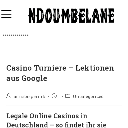
*************
Casino Turniere – Lektionen
aus Google
annabisperink
Uncategorized
Legale Online Casinos in
Deutschland – so findet ihr sie