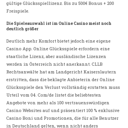
gültige Glücksspiellizenz. Bis zu 500€ Bonus + 200
Freispiele.
Die Spieleauswahl ist im Online Casino meist noch
deutlich größer
Deutlich mehr Komfort bietet jedoch eine eigene
Casino App. Online Glücksspiele erfordern eine
staatliche Lizenz, aber ausländische Lizenzen
werden in Österreich nicht anerkannt. CLLB
Rechtsanwälte hat am Landgericht Kaiserslautern
erstritten, dass die beklagte Anbieterin der Online
Glücksspiele den Verlust vollständig erstatten muss
Urteil vom 04. Com/de listet die beliebtesten
Angebote von mehr als 100 vertrauenswürdigen
Casino Websites auf und präsentiert 100 % exklusive
Casino Boni und Promotionen, die für alle Benutzer
in Deutschland gelten, wenn nicht anders