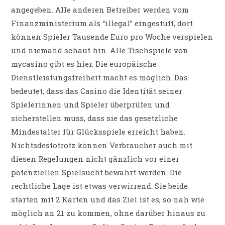
angegeben. Alle anderen Betreiber werden vom
Finanzministerium als “illegal” eingestuft, dort
können Spieler Tausende Euro pro Woche verspielen
und niemand schaut hin. Alle Tischspiele von
mycasino gibt es hier. Die europäische
Dienstleistungsfreiheit macht es möglich. Das
bedeutet, dass das Casino die Identität seiner
Spielerinnen und Spieler überprüfen und
sicherstellen muss, dass sie das gesetzliche
Mindestalter für Glücksspiele erreicht haben.
Nichtsdestotrotz können Verbraucher auch mit
diesen Regelungen nicht gänzlich vor einer
potenziellen Spielsucht bewahrt werden. Die
rechtliche Lage ist etwas verwirrend. Sie beide
starten mit 2 Karten und das Ziel ist es, so nah wie
möglich an 21 zu kommen, ohne darüber hinaus zu