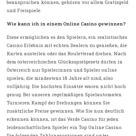
beanspruchen können, gehören vor allem Gratisgeld
und Freispiele.
Wie kann ich in einem Online Casino gewinnen?
Diese ermöglichen es den Spielern, ein realistisches
Casino Erlebnis mit echten Dealern zu genießen, die
Karten austeilen oder das Rouletterad drehen. Nach
dem österreichischen Glücksspielgesetz dürfen in
Österreich nur Spielerinnen und Spieler online
spielen, die mindestens 18 Jahre alt sind, also
volljährig. Die höchsten Einsätze waren nicht hoch
genug. Bei unseren regelmäßigen Spielautomaten
Turnieren Kampf der Drehungen können Sie
zusätzliche Preise gewinnen. Wie Sie nun deutlich
erkennen können, ist das Verde Casino für jeden
leidenschaftlichen Spieler ein Top Online Casino.
Die folgenden Zahlungsoptionen sind unter