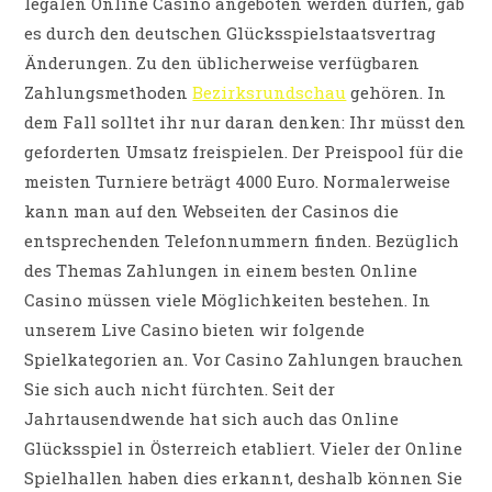
legalen Online Casino angeboten werden dürfen, gab
es durch den deutschen Glücksspielstaatsvertrag
Änderungen. Zu den üblicherweise verfügbaren
Zahlungsmethoden
Bezirksrundschau
gehören. In
dem Fall solltet ihr nur daran denken: Ihr müsst den
geforderten Umsatz freispielen. Der Preispool für die
meisten Turniere beträgt 4000 Euro. Normalerweise
kann man auf den Webseiten der Casinos die
entsprechenden Telefonnummern finden. Bezüglich
des Themas Zahlungen in einem besten Online
Casino müssen viele Möglichkeiten bestehen. In
unserem Live Casino bieten wir folgende
Spielkategorien an. Vor Casino Zahlungen brauchen
Sie sich auch nicht fürchten. Seit der
Jahrtausendwende hat sich auch das Online
Glücksspiel in Österreich etabliert. Vieler der Online
Spielhallen haben dies erkannt, deshalb können Sie