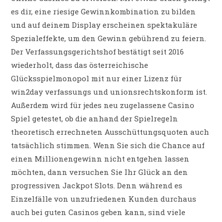
es dir, eine riesige Gewinnkombination zu bilden
und auf deinem Display erscheinen spektakuläre
Spezialeffekte, um den Gewinn gebührend zu feiern.
Der Verfassungsgerichtshof bestätigt seit 2016
wiederholt, dass das österreichische
Glücksspielmonopol mit nur einer Lizenz für
win2day verfassungs und unionsrechtskonform ist.
Außerdem wird für jedes neu zugelassene Casino
Spiel getestet, ob die anhand der Spielregeln
theoretisch errechneten Ausschüttungsquoten auch
tatsächlich stimmen. Wenn Sie sich die Chance auf
einen Millionengewinn nicht entgehen lassen
möchten, dann versuchen Sie Ihr Glück an den
progressiven Jackpot Slots. Denn während es
Einzelfälle von unzufriedenen Kunden durchaus
auch bei guten Casinos geben kann, sind viele