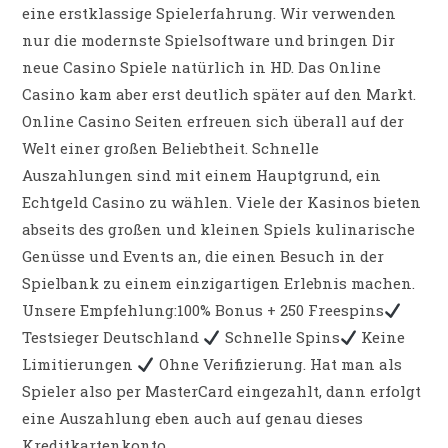
eine erstklassige Spielerfahrung. Wir verwenden
nur die modernste Spielsoftware und bringen Dir
neue Casino Spiele natürlich in HD. Das Online
Casino kam aber erst deutlich später auf den Markt.
Online Casino Seiten erfreuen sich überall auf der
Welt einer großen Beliebtheit. Schnelle
Auszahlungen sind mit einem Hauptgrund, ein
Echtgeld Casino zu wählen. Viele der Kasinos bieten
abseits des großen und kleinen Spiels kulinarische
Genüsse und Events an, die einen Besuch in der
Spielbank zu einem einzigartigen Erlebnis machen.
Unsere Empfehlung:100% Bonus + 250 Freespins
Testsieger Deutschland
Schnelle Spins
Keine
Limitierungen
Ohne Verifizierung. Hat man als
Spieler also per MasterCard eingezahlt, dann erfolgt
eine Auszahlung eben auch auf genau dieses
Kreditkartenkonto.