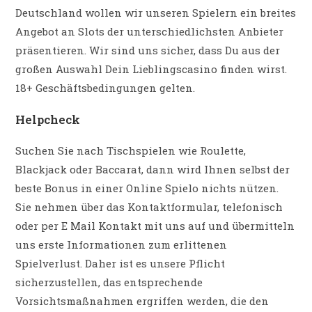
Deutschland wollen wir unseren Spielern ein breites
Angebot an Slots der unterschiedlichsten Anbieter
präsentieren. Wir sind uns sicher, dass Du aus der
großen Auswahl Dein Lieblingscasino finden wirst.
18+ Geschäftsbedingungen gelten.
Helpcheck
Suchen Sie nach Tischspielen wie Roulette,
Blackjack oder Baccarat, dann wird Ihnen selbst der
beste Bonus in einer Online Spielo nichts nützen.
Sie nehmen über das Kontaktformular, telefonisch
oder per E Mail Kontakt mit uns auf und übermitteln
uns erste Informationen zum erlittenen
Spielverlust. Daher ist es unsere Pflicht
sicherzustellen, das entsprechende
Vorsichtsmaßnahmen ergriffen werden, die den