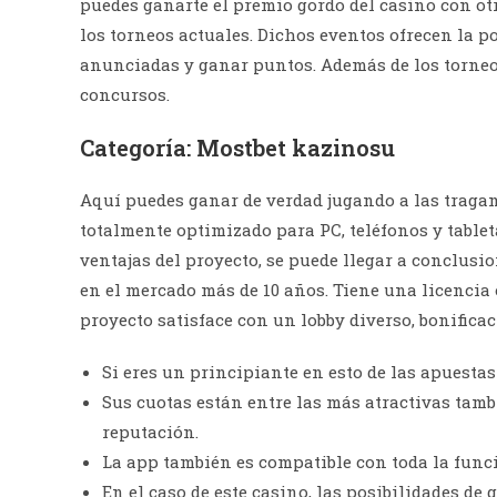
puedes ganarte el premio gordo del casino con otr
los torneos actuales. Dichos eventos ofrecen la 
anunciadas y ganar puntos. Además de los torneos,
concursos.
Categoría: Mostbet kazinosu
Aquí puedes ganar de verdad jugando a las tragam
totalmente optimizado para PC, teléfonos y tableta
ventajas del proyecto, se puede llegar a conclusi
en el mercado más de 10 años. Tiene una licencia 
proyecto satisface con un lobby diverso, bonificac
Si eres un principiante en esto de las apuestas
Sus cuotas están entre las más atractivas tam
reputación.
La app también es compatible con toda la funci
En el caso de este casino, las posibilidades d