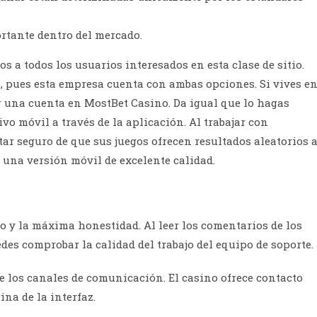
rtante dentro del mercado.
s a todos los usuarios interesados en esta clase de sitio.
, pues esta empresa cuenta con ambas opciones. Si vives e
r una cuenta en MostBet Casino. Da igual que lo hagas
ivo móvil a través de la aplicación. Al trabajar con
ar seguro de que sus juegos ofrecen resultados aleatorios 
una versión móvil de excelente calidad.
 y la máxima honestidad. Al leer los comentarios de los
uedes comprobar la calidad del trabajo del equipo de soporte.
de los canales de comunicación. El casino ofrece contacto
ina de la interfaz.