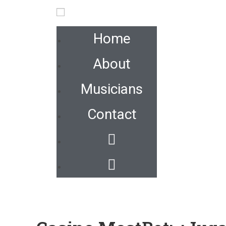
Home
About
Musicians
Contact