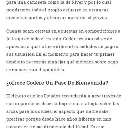
para una camiseta como la de River y por lo cual
pondremos todo el propio esfuerzo en arrancar
creciendo juntos y alcanzar nuestros objetivos.
Cuenta scam ofertas en apuestas en competiciones a
lo largo de todo el mundo. Codere es una odaie de
apuestas o qual ofrece diferentes métodos de pago a
sus usuarios. En el momento para hacer tu primer
depósito necesitás manejar qué métodos sobre pago
se encuentran disponibles.
¿ofrece Codere Un Pase De Bienvenida?
El dinero que los Estados recaudarán a new través de
sus organismos debería lograr su analogía sobre las
arcas para los clubes, el aspecto que nadie sabe
precisar porque desde hace años hiberna en mis
cajones entre ma dirigencia del fútbol. Es que,