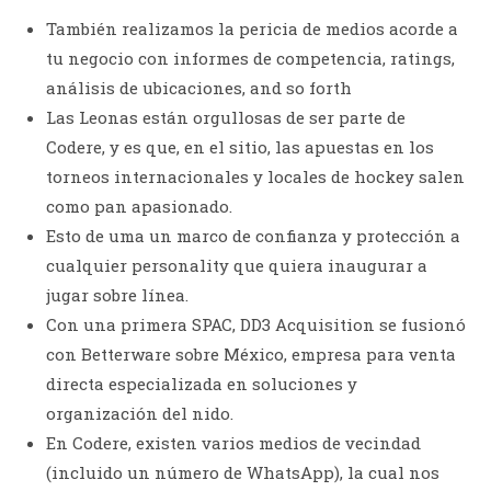
También realizamos la pericia de medios acorde a
tu negocio con informes de competencia, ratings,
análisis de ubicaciones, and so forth
Las Leonas están orgullosas de ser parte de
Codere, y es que, en el sitio, las apuestas en los
torneos internacionales y locales de hockey salen
como pan apasionado.
Esto de uma un marco de confianza y protección a
cualquier personality que quiera inaugurar a
jugar sobre línea.
Con una primera SPAC, DD3 Acquisition se fusionó
con Betterware sobre México, empresa para venta
directa especializada en soluciones y
organización del nido.
En Codere, existen varios medios de vecindad
(incluido un número de WhatsApp), la cual nos