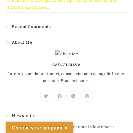
Онлайн казино Dragon Money Драгон Мани как начать
играть и выигрывать
Recent Comments
About Me
SARAH SILVA
Lorem ipsum dolor sit amet, consectetur adipiscing elit. Integer
nec odio. Praesent libero.
Newsletter
Get all latest content delivered to your email a few times a
Choose your language »