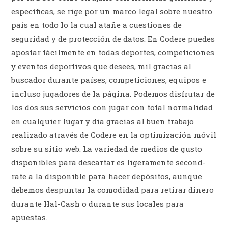
específicas, se rige por un marco legal sobre nuestro
país en todo lo la cual atañe a cuestiones de
seguridad y de protección de datos. En Codere puedes
apostar fácilmente en todas deportes, competiciones
y eventos deportivos que desees, mil gracias al
buscador durante países, competiciones, equipos e
incluso jugadores de la página. Podemos disfrutar de
los dos sus servicios con jugar con total normalidad
en cualquier lugar y dia gracias al buen trabajo
realizado através de Codere en la optimización móvil
sobre su sitio web. La variedad de medios de gusto
disponibles para descartar es ligeramente second-
rate a la disponible para hacer depósitos, aunque
debemos despuntar la comodidad para retirar dinero
durante Hal-Cash o durante sus locales para
apuestas.