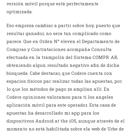
versión móvil porque está perfectamente
optimizada.
Eso empieza cambiar a partir sobre hoy, puesto que
resultar ganador, no sera tan complicado como
parece. Que en Orden N° eleven el Departamento de
Compras y Contrataciones acompaña Consulta
efectuada en la trampolín del Sistema COMPR. AR,
obteniendo algun resultado negativo afin de dicha
búsqueda. Cabe destacar, que Codere cuenta con
espacios físicos par realizar todas las apuestas, por
lo que los métodos de pago ze amplían allí. En
Codere opiniones valoramos para ti los angeles
aplicación móvil para este operador. Esta casa de
apuestas ha desarrollado mi app para los
dispositivos Android at the iOS, aunque através de el
momento no está habilitada sobre ela web de Urbe de