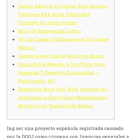
Codere Adhirió Al Código Para Buenas
Prácticas Afin De La Publicidad
Culpable De Juego Online
Bono De Bienvenida Codere
Ver Las Demás Publicaciones De Codere
México
Codere Argentina Se?ala Otros Bonos
Opinión Em Relação À Los Tipos Para
Apuestas Y Deportes Disponibles –
Puntuación: 4/5
Pragmatic Have Fun With Presentó Su
Informacion Slot Online Mesmerizing
Mystery Con Temática De Magos
Ing ser una proyecto española registrada causado
por la DGOJ como cirujano con licencias generales y