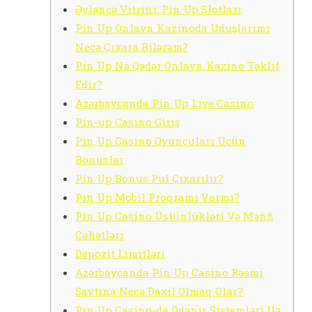
Əyləncə Vitrini: Pin Up Slotları
Pin Up Onlayn Kazinoda Uduşlarımı
Necə Çıxara Bilərəm?
Pin Up Nə Qədər Onlayn Kazino Təklif
Edir?
Azərbaycanda Pin Up Live Casino
Pin-up Casino Giriş
Pin Up Casino Oyunçuları Üçün
Bonuslar
Pin Up Bonus Pul Çıxarılır?
Pin Up Mobil Proqramı Varmı?
Pin Up Casino Üstünlükləri Və Mənfi
Cəhətləri
Depozit Limitləri
Azərbaycanda Pin Up Casino Rəsmi
Saytına Necə Daxil Olmaq Olar?
Pin Up Casino-da Ödəniş Sistemləri Ilə