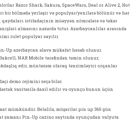
lotlar Razor Shark, Sakura, SpaceWars, Deal or Alive 2, Hot
rı bir bölmədə yerləşir və populyar/yenilərə bölünür və hər
 qaydaları istifadəçinin müəyyən nömrələrə və təkər
nişləri almasını nəzərdə tutur. Azərbaycanlılar arasında
kimi rulet populyar sayılır.
in-Up azerbaycan əlavə mükafat hesab olunur.
 Bakcell, NAR Mobile tərəfindən təmin olunur;
məkdaşlıq edir, müntəzəm olaraq tənzimləyici orqanlar
əçi demo rejimini seçə bilər.
dəstək vasitəsilə daxil edilir və oyunçu bunun üçün
saat mümkündür. Beləlilə, müşərilər pin up 360 gün
yyat zamanı Pin-Up cazino saytında oyunçudan valyuta