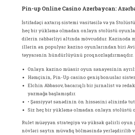
Pin-up Online Casino Azerbaycan: Azər
İstifadəçi axtarış sistemi vasitəsilə və ya Stolüs
heç bir yükləmə olmadan onlayn stolüstü oyunları
dilerin rəhbərliyi altında mövcuddur. Kazinoda m
illərin ən populyar kazino oyunlarından biri Avi
təyyarənin hündürlüyünü proqnozlaşdırmaqdır.
Onlayn kazino müasir oyun sənayesinin ayrılm
Həmçinin, Pin-Up casino geniş bonuslar sistem
Elchin Abbasov, bacarıqlı bir jurnalist və red
yazmağa başlamışdır.
• Şəxsiyyət sənədinin ön hissəsini əlinizdə tut
Siz heç bir yükləmə olmadan onlayn stolüstü o
Rulet müəyyən strategiya və yüksək gəlirli oyun 
növləri saytın müvafiq bölməsində yerləşdirilib v