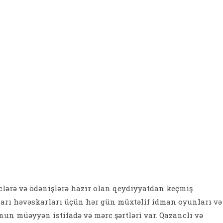
clərə və ödənişlərə hazır olan qeydiyyatdan keçmiş
arı həvəskarları üçün hər gün müxtəlif idman oyunları və
n müəyyən istifadə və mərc şərtləri var. Qazanclı və